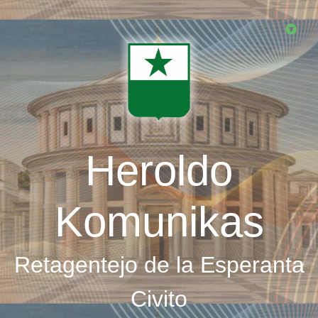
Skip
to
main
content
Heroldo
Komunikas
Retagentejo de la Esperanta
Civito