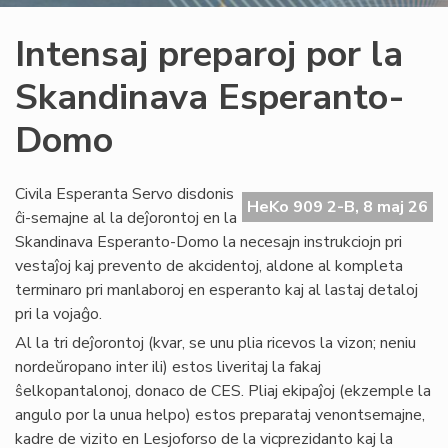
Intensaj preparoj por la
Skandinava Esperanto-
Domo
Civila Esperanta Servo disdonis
HeKo 909 2-B, 8 maj 26
ĉi-semajne al la deĵorontoj en la
Skandinava Esperanto-Domo la necesajn instrukciojn pri
vestaĵoj kaj prevento de akcidentoj, aldone al kompleta
terminaro pri manlaboroj en esperanto kaj al lastaj detaloj
pri la vojaĝo.
Al la tri deĵorontoj (kvar, se unu plia ricevos la vizon; neniu
nordeŭropano inter ili) estos liveritaj la fakaj
ŝelkopantalonoj, donaco de CES. Pliaj ekipaĵoj (ekzemple la
angulo por la unua helpo) estos preparataj venontsemajne,
kadre de vizito en Lesjoforso de la vicprezidanto kaj la