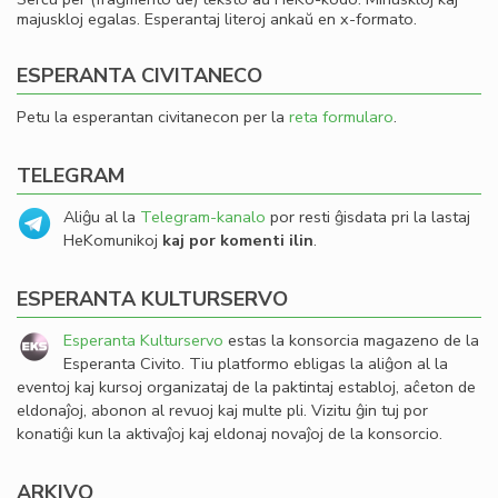
majuskloj egalas. Esperantaj literoj ankaŭ en x-formato.
ESPERANTA CIVITANECO
Petu la esperantan civitanecon per la
reta formularo
.
TELEGRAM
Aliĝu al la
Telegram-kanalo
por resti ĝisdata pri la lastaj
HeKomunikoj
kaj por komenti ilin
.
ESPERANTA KULTURSERVO
Esperanta Kulturservo
estas la konsorcia magazeno de la
Esperanta Civito. Tiu platformo ebligas la aliĝon al la
eventoj kaj kursoj organizataj de la paktintaj establoj, aĉeton de
eldonaĵoj, abonon al revuoj kaj multe pli. Vizitu ĝin tuj por
konatiĝi kun la aktivaĵoj kaj eldonaj novaĵoj de la konsorcio.
ARKIVO