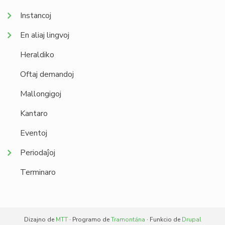
Instancoj
En aliaj lingvoj
Heraldiko
Oftaj demandoj
Mallongigoj
Kantaro
Eventoj
Periodaĵoj
Terminaro
Dizajno de
MTT
· Programo de
Tramontána
· Funkcio de
Drupal