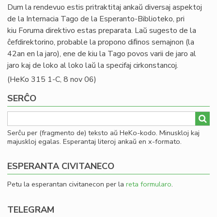
Dum la rendevuo estis pritraktitaj ankaŭ diversaj aspektoj
de la Internacia Tago de la Esperanto-Biblioteko, pri
kiu Foruma direktivo estas preparata. Laŭ sugesto de la
ĉefdirektorino, probable la propono diﬁnos semajnon (la
42an en la jaro), ene de kiu la Tago povos varii de jaro al
jaro kaj de loko al loko laŭ la specifaj cirkonstancoj.
(HeKo 315 1-C, 8 nov 06)
SERĈO
Serĉu per (fragmento de) teksto aŭ HeKo-kodo. Minuskloj kaj
majuskloj egalas. Esperantaj literoj ankaŭ en x-formato.
ESPERANTA CIVITANECO
Petu la esperantan civitanecon per la
reta formularo
.
TELEGRAM