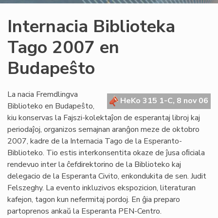
Internacia Biblioteka
Tago 2007 en
Budapeŝto
La nacia Fremdlingva
HeKo 315 1-C, 8 nov 06
Biblioteko en Budapeŝto,
kiu konservas la Fajszi-kolektaĵon de esperantaj libroj kaj
periodaĵoj, organizos semajnan aranĝon meze de oktobro
2007, kadre de la Internacia Tago de la Esperanto-
Biblioteko. Tio estis interkonsentita okaze de ĵusa oﬁciala
rendevuo inter la ĉefdirektorino de la Biblioteko kaj
delegacio de la Esperanta Civito, enkondukita de sen. Judit
Felszeghy. La evento inkluzivos ekspozicion, literaturan
kafejon, tagon kun nefermitaj pordoj. En ĝia preparo
partoprenos ankaŭ la Esperanta PEN-Centro.