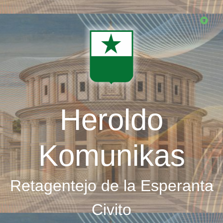
Skip
to
main
content
Heroldo
Komunikas
Retagentejo de la Esperanta
Civito