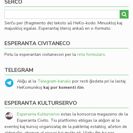
SERĈO
Serĉu per (fragmento de) teksto aŭ HeKo-kodo. Minuskloj kaj
majuskloj egalas. Esperantaj literoj ankaŭ en x-formato.
ESPERANTA CIVITANECO
Petu la esperantan civitanecon per la
reta formularo
.
TELEGRAM
Aliĝu al la
Telegram-kanalo
por resti ĝisdata pri la lastaj
HeKomunikoj
kaj por komenti ilin
.
ESPERANTA KULTURSERVO
Esperanta Kulturservo
estas la konsorcia magazeno de la
Esperanta Civito. Tiu platformo ebligas la aliĝon al la
eventoj kaj kursoj organizataj de la paktintaj establoj, aĉeton de
eldonaĵoj, abonon al revuoj kaj multe pli. Vizitu ĝin tuj por