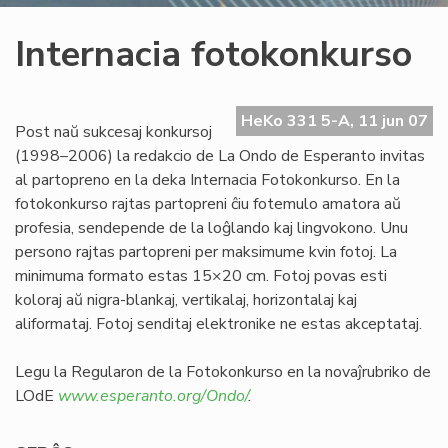
Internacia fotokonkurso
HeKo 331 5-A, 11 jun 07
Post naŭ sukcesaj konkursoj
(1998–2006) la redakcio de La Ondo de Esperanto invitas
al partopreno en la deka Internacia Fotokonkurso. En la
fotokonkurso rajtas partopreni ĉiu fotemulo amatora aŭ
profesia, sendepende de la loĝlando kaj lingvokono. Unu
persono rajtas partopreni per maksimume kvin fotoj. La
minimuma formato estas 15×20 cm. Fotoj povas esti
koloraj aŭ nigra-blankaj, vertikalaj, horizontalaj kaj
aliformataj. Fotoj senditaj elektronike ne estas akceptataj.
Legu la Regularon de la Fotokonkurso en la novaĵrubriko de
LOdE
www.esperanto.org/Ondo/
.