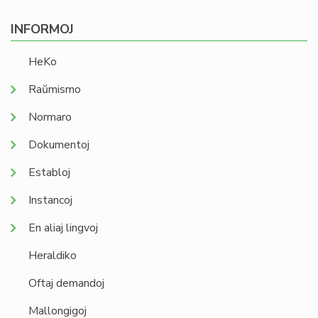
INFORMOJ
HeKo
Raŭmismo
Normaro
Dokumentoj
Establoj
Instancoj
En aliaj lingvoj
Heraldiko
Oftaj demandoj
Mallongigoj