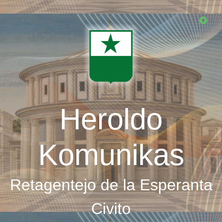
Skip
to
main
content
Heroldo
Komunikas
Retagentejo de la Esperanta
Civito