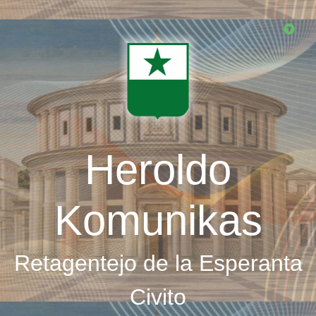
Skip
to
main
content
Heroldo
Komunikas
Retagentejo de la Esperanta
Civito