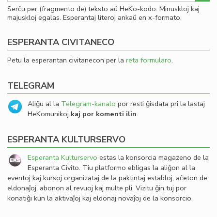
Serĉu per (fragmento de) teksto aŭ HeKo-kodo. Minuskloj kaj
majuskloj egalas. Esperantaj literoj ankaŭ en x-formato.
ESPERANTA CIVITANECO
Petu la esperantan civitanecon per la
reta formularo
.
TELEGRAM
Aliĝu al la
Telegram-kanalo
por resti ĝisdata pri la lastaj
HeKomunikoj
kaj por komenti ilin
.
ESPERANTA KULTURSERVO
Esperanta Kulturservo
estas la konsorcia magazeno de la
Esperanta Civito. Tiu platformo ebligas la aliĝon al la
eventoj kaj kursoj organizataj de la paktintaj establoj, aĉeton de
eldonaĵoj, abonon al revuoj kaj multe pli. Vizitu ĝin tuj por
konatiĝi kun la aktivaĵoj kaj eldonaj novaĵoj de la konsorcio.