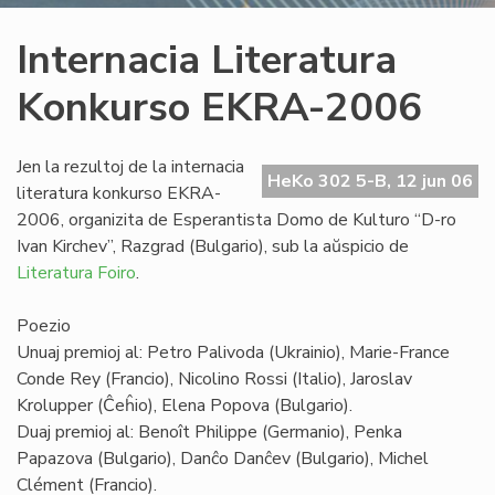
Internacia Literatura
Konkurso EKRA-2006
Jen la rezultoj de la internacia
HeKo 302 5-B, 12 jun 06
literatura konkurso EKRA-
2006, organizita de Esperantista Domo de Kulturo “D-ro
Ivan Kirchev”, Razgrad (Bulgario), sub la aŭspicio de
Literatura Foiro
.
Poezio
Unuaj premioj al: Petro Palivoda (Ukrainio), Marie-France
Conde Rey (Francio), Nicolino Rossi (Italio), Jaroslav
Krolupper (Ĉeĥio), Elena Popova (Bulgario).
Duaj premioj al: Benoît Philippe (Germanio), Penka
Papazova (Bulgario), Danĉo Danĉev (Bulgario), Michel
Clément (Francio).