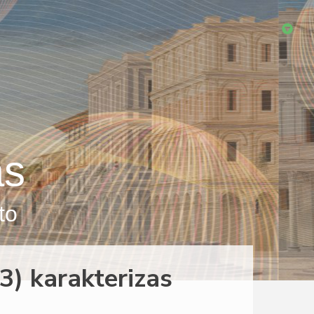
as
to
3) karakterizas