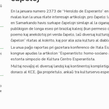
aŭ
En la januara numero 2373 de “Heroldo de Esperanto” en
rivalas kun la unua rilate interesajn artikolojn, pro ĉapelo
en Samarkando havis surkape ĉapelojn similajn al la ciganaj 
publikigon de longa eseo pri brazilaj kaleoj (kun permeso
poemo kaj anekdotoj pri verda ĉapelo, laŭ diversaj kulturoj:
ĉapelon” rilatas al kokrito, kaj por alia azia kulturo al diab
La unua paĝo raportas pri gazetara konferenco de Itala Esp
kongrue apudas la artikolon “Esperantisto: homo-sociano
ri
estonta simpozio de Kultura Centro Esperantista.
Multaj novaĵoj el diversaj landoj kaj kontinentoj kompletig
donaco al KCE, ĝia proprietulo, ankaŭ tra kulturservo.esp
mo
de