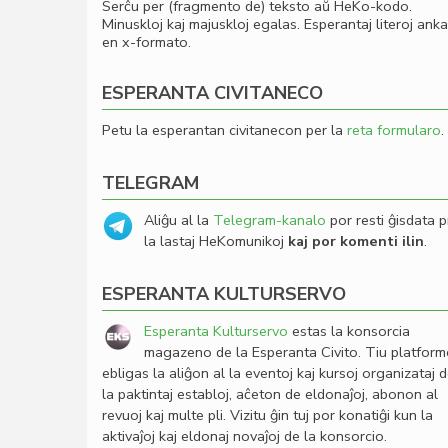
Serĉu per (fragmento de) teksto aŭ HeKo-kodo.
Minuskloj kaj majuskloj egalas. Esperantaj literoj ank
en x-formato.
ESPERANTA CIVITANECO
Petu la esperantan civitanecon per la
reta formularo
.
TELEGRAM
Aliĝu al la
Telegram-kanalo
por resti ĝisdata p
la lastaj HeKomunikoj
kaj por komenti ilin
.
ESPERANTA KULTURSERVO
Esperanta Kulturservo
estas la konsorcia
magazeno de la Esperanta Civito. Tiu platfor
ebligas la aliĝon al la eventoj kaj kursoj organizataj 
la paktintaj establoj, aĉeton de eldonaĵoj, abonon al
revuoj kaj multe pli. Vizitu ĝin tuj por konatiĝi kun la
aktivaĵoj kaj eldonaj novaĵoj de la konsorcio.