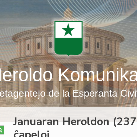
eroldo Komunik
etagentejo de la Esperanta Civi
Januaran Heroldon (237
ĉapeloj