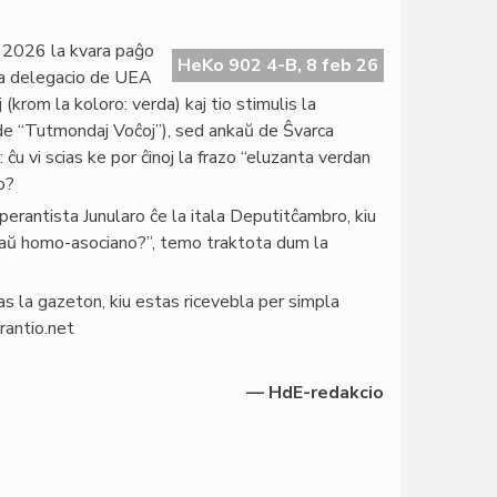
 2026 la kvara paĝo
HeKo 902 4-B, 8 feb 26
: la delegacio de UEA
(krom la koloro: verda) kaj tio stimulis la
 de “Tutmondaj Voĉoj”), sed ankaŭ de Ŝvarca
 ĉu vi scias ke por ĉinoj la frazo “eluzanta verdan
lo?
erantista Junularo ĉe la itala Deputitĉambro, kiu
 aŭ homo-asociano?”, temo traktota dum la
as la gazeton, kiu estas ricevebla per simpla
erantio.net
— HdE-redakcio