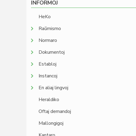
INFORMOJ
HeKo
Raŭmismo
Normaro
Dokumentoj
Establoj
Instancoj
En aliaj lingvoj
Heraldiko
Oftaj demandoj
Mallongigoj
Kantaro