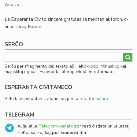
Asocio.
La Esperanta Civito sincere gratulas la meritan aktoron, c-
anon Jerzy Fornal.
SERĈO
Serĉu per (fragmento de) teksto aŭ HeKo-kodo. Minuskloj kaj
majuskloj egalas. Esperantaj literoj ankaŭ en x-formato.
ESPERANTA CIVITANECO
Petu la esperantan civitanecon per la
reta formularo
.
TELEGRAM
Aliĝu al la
Telegram-kanalo
por resti ĝisdata pri la lastaj
HeKomunikoj
kaj por komenti ilin
.