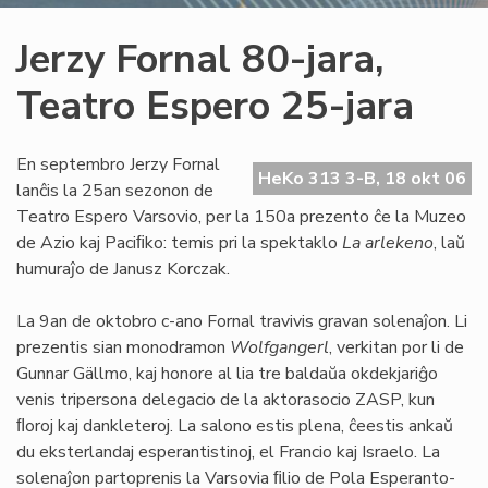
Jerzy Fornal 80-jara,
Teatro Espero 25-jara
En septembro Jerzy Fornal
HeKo 313 3-B, 18 okt 06
lanĉis la 25an sezonon de
Teatro Espero Varsovio, per la 150a prezento ĉe la Muzeo
de Azio kaj Paciﬁko: temis pri la spektaklo
La arlekeno
, laŭ
humuraĵo de Janusz Korczak.
La 9an de oktobro c-ano Fornal travivis gravan solenaĵon. Li
prezentis sian monodramon
Wolfgangerl
, verkitan por li de
Gunnar Gällmo, kaj honore al lia tre baldaŭa okdekjariĝo
venis tripersona delegacio de la aktorasocio ZASP, kun
ﬂoroj kaj dankleteroj. La salono estis plena, ĉeestis ankaŭ
du eksterlandaj esperantistinoj, el Francio kaj Israelo. La
solenaĵon partoprenis la Varsovia ﬁlio de Pola Esperanto-