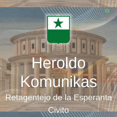
Skip
to
main
content
Heroldo
Komunikas
Retagentejo de la Esperanta
Civito