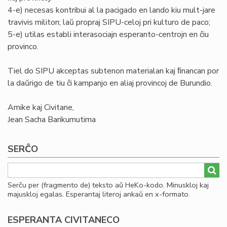
4-e) necesas kontribui al la pacigado en lando kiu mult-jare
travivis militon; laŭ propraj SIPU-celoj pri kulturo de paco;
5-e) utilas establi interasociajn esperanto-centrojn en ĉiu
provinco.
Tiel do SIPU akceptas subtenon materialan kaj ﬁnancan por
la daŭrigo de tiu ĉi kampanjo en aliaj provincoj de Burundio.
Amike kaj Civitane,
Jean Sacha Barikumutima
SERĈO
Serĉu per (fragmento de) teksto aŭ HeKo-kodo. Minuskloj kaj
majuskloj egalas. Esperantaj literoj ankaŭ en x-formato.
ESPERANTA CIVITANECO