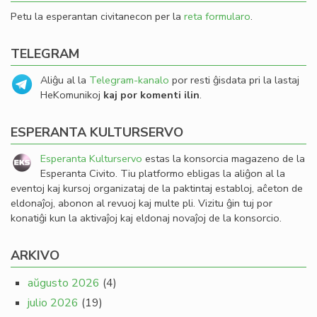
Petu la esperantan civitanecon per la
reta formularo
.
TELEGRAM
Aliĝu al la
Telegram-kanalo
por resti ĝisdata pri la lastaj
HeKomunikoj
kaj por komenti ilin
.
ESPERANTA KULTURSERVO
Esperanta Kulturservo
estas la konsorcia magazeno de la
Esperanta Civito. Tiu platformo ebligas la aliĝon al la
eventoj kaj kursoj organizataj de la paktintaj establoj, aĉeton de
eldonaĵoj, abonon al revuoj kaj multe pli. Vizitu ĝin tuj por
konatiĝi kun la aktivaĵoj kaj eldonaj novaĵoj de la konsorcio.
ARKIVO
aŭgusto 2026
(4)
julio 2026
(19)