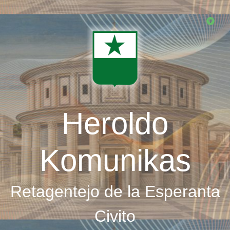
Skip
to
main
content
Heroldo
Komunikas
Retagentejo de la Esperanta
Civito