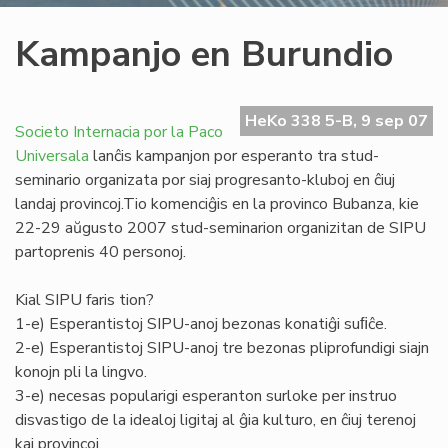
Kampanjo en Burundio
HeKo 338 5-B, 9 sep 07
Societo Internacia por la Paco
Universala
lanĉis kampanjon por esperanto tra stud-
seminario organizata por siaj progresanto-kluboj en ĉiuj
landaj provincoj.Tio komenciĝis en la provinco Bubanza, kie
22-29 aŭgusto 2007 stud-seminarion organizitan de SIPU
partoprenis 40 personoj.
Kial SIPU faris tion?
1-e) Esperantistoj SIPU-anoj bezonas konatiĝi suﬁĉe.
2-e) Esperantistoj SIPU-anoj tre bezonas pliprofundigi siajn
konojn pli la lingvo.
3-e) necesas popularigi esperanton surloke per instruo
disvastigo de la idealoj ligitaj al ĝia kulturo, en ĉiuj terenoj
kaj provincoj.