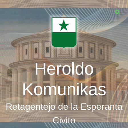
Skip
to
main
content
Heroldo
Komunikas
Retagentejo de la Esperanta
Civito