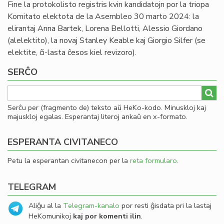
Fine la protokolisto registris kvin kandidatojn por la triopa
Komitato elektota de la Asembleo 30 marto 2024: la
elirantaj Anna Bartek, Lorena Bellotti, Alessio Giordano
(alelektito), la novaj Stanley Keable kaj Giorgio Silfer (se
elektite, ĉi-lasta ĉesos kiel revizoro).
SERĈO
Serĉu per (fragmento de) teksto aŭ HeKo-kodo. Minuskloj kaj
majuskloj egalas. Esperantaj literoj ankaŭ en x-formato.
ESPERANTA CIVITANECO
Petu la esperantan civitanecon per la
reta formularo
.
TELEGRAM
Aliĝu al la
Telegram-kanalo
por resti ĝisdata pri la lastaj
HeKomunikoj
kaj por komenti ilin
.