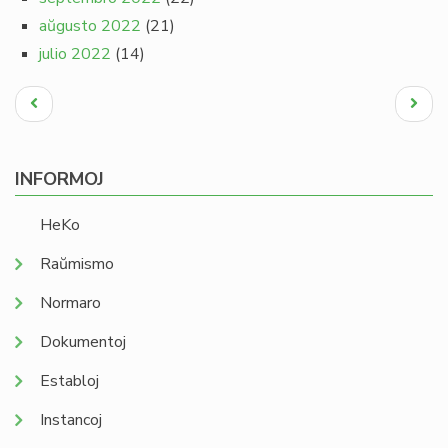
aŭgusto 2022
(21)
julio 2022
(14)
Pagination
Antaŭa
Next
paĝo
page
INFORMOJ
HeKo
Raŭmismo
Normaro
Dokumentoj
Establoj
Instancoj