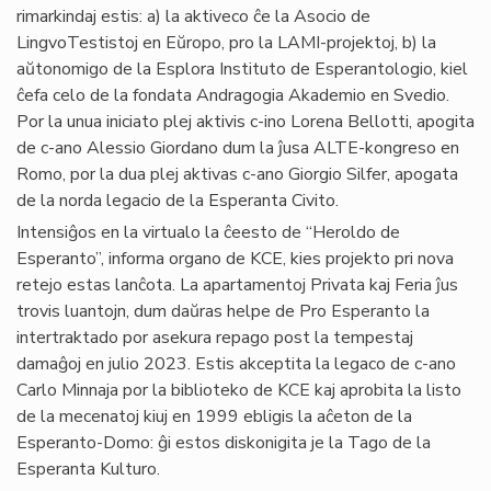
rimarkindaj estis: a) la aktiveco ĉe la Asocio de
LingvoTestistoj en Eŭropo, pro la LAMI-projektoj, b) la
aŭtonomigo de la Esplora Instituto de Esperantologio, kiel
ĉefa celo de la fondata Andragogia Akademio en Svedio.
Por la unua iniciato plej aktivis c-ino Lorena Bellotti, apogita
de c-ano Alessio Giordano dum la ĵusa ALTE-kongreso en
Romo, por la dua plej aktivas c-ano Giorgio Silfer, apogata
de la norda legacio de la Esperanta Civito.
Intensiĝos en la virtualo la ĉeesto de “Heroldo de
Esperanto”, informa organo de KCE, kies projekto pri nova
retejo estas lanĉota. La apartamentoj Privata kaj Feria ĵus
trovis luantojn, dum daŭras helpe de Pro Esperanto la
intertraktado por asekura repago post la tempestaj
damaĝoj en julio 2023. Estis akceptita la legaco de c-ano
Carlo Minnaja por la biblioteko de KCE kaj aprobita la listo
de la mecenatoj kiuj en 1999 ebligis la aĉeton de la
Esperanto-Domo: ĝi estos diskonigita je la Tago de la
Esperanta Kulturo.