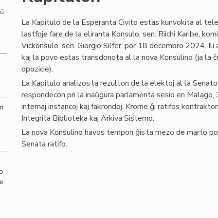
aŭ
La Kapitulo de la Esperanta Civito estas kunvokita al tel
lastfoje fare de la eliranta Konsulo, sen. Riichi Karibe, komi
Vickonsulo, sen. Giorgio Silfer, por 18 decembro 2024. Ili
kaj la povo estas transdonota al la nova Konsulino (ja la ĉe
opozicie).
La Kapitulo analizos la rezulton de la elektoj al la Senat
respondecon pri la inaŭgura parlamenta sesio en Malago, 
internaj instancoj kaj fakrondoj. Krome ĝi ratifos kontrak
ri
Integrita Biblioteka kaj Arkiva Sistemo.
La nova Konsulino havos tempon ĝis la mezo de marto por 
Senata ratifo.
mo
de