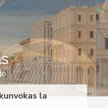
as
to
 kunvokas la