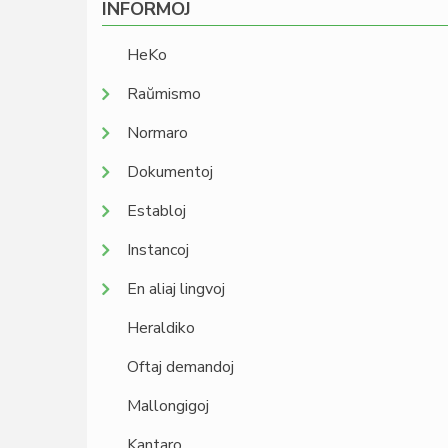
INFORMOJ
HeKo
Raŭmismo
Normaro
Dokumentoj
Establoj
Instancoj
En aliaj lingvoj
Heraldiko
Oftaj demandoj
Mallongigoj
Kantaro