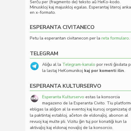
Serĉu per (fragmento de) teksto aŭ HeKo-kodo.
Minuskloj kaj majuskloj egalas. Esperantaj literoj ank
en x-formato.
ESPERANTA CIVITANECO
Petu la esperantan civitanecon per la
reta formularo
.
TELEGRAM
Aliĝu al la
Telegram-kanalo
por resti ĝisdata p
la lastaj HeKomunikoj
kaj por komenti ilin
.
ESPERANTA KULTURSERVO
Esperanta Kulturservo
estas la konsorcia
magazeno de la Esperanta Civito. Tiu platfor
ebligas la aliĝon al la eventoj kaj kursoj organizataj 
la paktintaj establoj, aĉeton de eldonaĵoj, abonon al
revuoj kaj multe pli. Vizitu ĝin tuj por konatiĝi kun la
aktivaĵoj kaj eldonaj novaĵoj de la konsorcio.