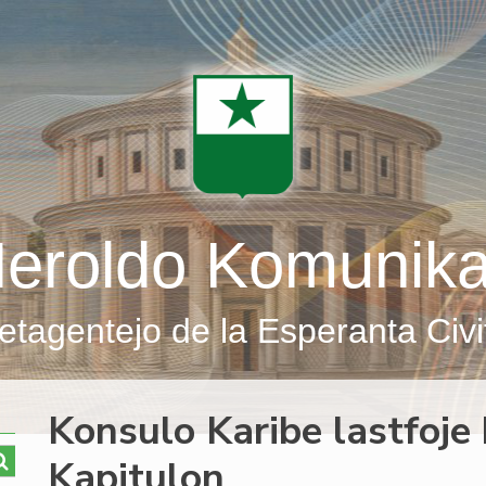
eroldo Komunik
etagentejo de la Esperanta Civi
Konsulo Karibe lastfoje
Kapitulon