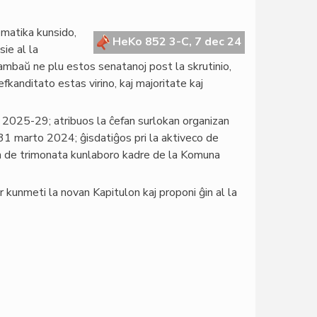
ematika kunsido,
HeKo 852 3-C, 7 dec 24
sie al la
 ambaŭ ne plu estos senatanoj post la skrutinio,
fkanditato estas virino, kaj majoritate kaj
o 2025-29; atribuos la ĉefan surlokan organizan
31 marto 2024; ĝisdatiĝos pri la aktiveco de
ton de trimonata kunlaboro kadre de la Komuna
kunmeti la novan Kapitulon kaj proponi ĝin al la