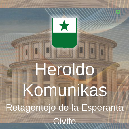
Skip
to
main
content
Heroldo
Komunikas
Retagentejo de la Esperanta
Civito