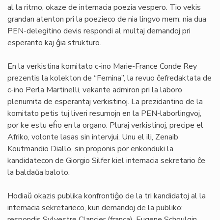
al la ritmo, okaze de internacia poezia vespero. Tio vekis
grandan atenton pri la poezieco de nia lingvo mem: nia dua
PEN-delegitino devis respondi al multaj demandoj pri
esperanto kaj ĝia strukturo.
En la verkistina komitato c-ino Marie-France Conde Rey
prezentis la kolekton de “Femina”, la revuo ĉefredaktata de
c-ino Perla Martinelli, vekante admiron pri la laboro
plenumita de esperantaj verkistinoj. La prezidantino de la
komitato petis tuj liveri resumojn en la PEN-laborlingvoj,
por ke estu eĥo en la organo. Pluraj verkistinoj, precipe el
Afriko, volonte lasas sin intervjui. Unu el ili, Zenaib
Koutmandio Diallo, sin proponis por enkonduki la
kandidatecon de Giorgio Silfer kiel internacia sekretario ĉe
la baldaŭa baloto.
Hodiaŭ okazis publika konfrontiĝo de la tri kandidatoj al la
internacia sekretarieco, kun demandoj de la publiko:
respondis Sylvestre Clancier (franca), Eugene Schoulgin