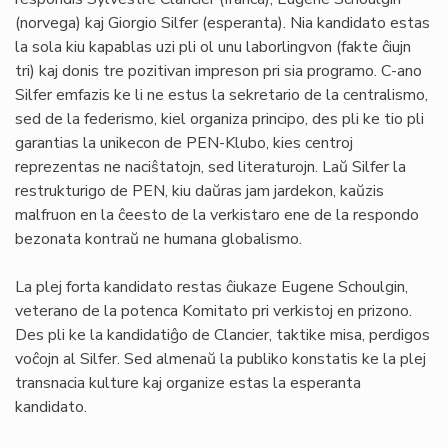
(norvega) kaj Giorgio Silfer (esperanta). Nia kandidato estas
la sola kiu kapablas uzi pli ol unu laborlingvon (fakte ĉiujn
tri) kaj donis tre pozitivan impreson pri sia programo. C-ano
Silfer emfazis ke li ne estus la sekretario de la centralismo,
sed de la federismo, kiel organiza principo, des pli ke tio pli
garantias la unikecon de PEN-Klubo, kies centroj
reprezentas ne naciŝtatojn, sed literaturojn. Laŭ Silfer la
restrukturigo de PEN, kiu daŭras jam jardekon, kaŭzis
malfruon en la ĉeesto de la verkistaro ene de la respondo
bezonata kontraŭ ne humana globalismo.
La plej forta kandidato restas ĉiukaze Eugene Schoulgin,
veterano de la potenca Komitato pri verkistoj en prizono.
Des pli ke la kandidatiĝo de Clancier, taktike misa, perdigos
voĉojn al Silfer. Sed almenaŭ la publiko konstatis ke la plej
transnacia kulture kaj organize estas la esperanta
kandidato.