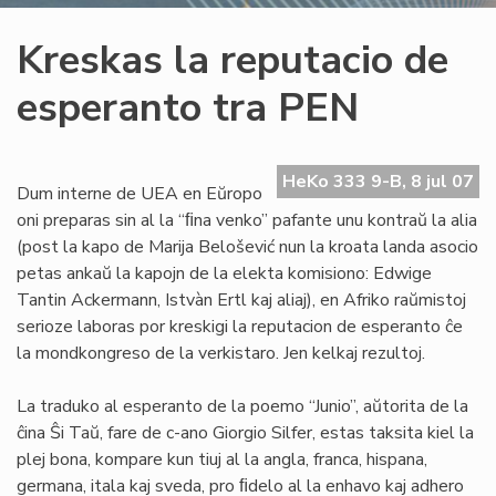
Kreskas la reputacio de
esperanto tra PEN
HeKo 333 9-B, 8 jul 07
Dum interne de UEA en Eŭropo
oni preparas sin al la “ﬁna venko” pafante unu kontraŭ la alia
(post la kapo de Marija Belošević nun la kroata landa asocio
petas ankaŭ la kapojn de la elekta komisiono: Edwige
Tantin Ackermann, Istvàn Ertl kaj aliaj), en Afriko raŭmistoj
serioze laboras por kreskigi la reputacion de esperanto ĉe
la mondkongreso de la verkistaro. Jen kelkaj rezultoj.
La traduko al esperanto de la poemo “Junio”, aŭtorita de la
ĉina Ŝi Taŭ, fare de c-ano Giorgio Silfer, estas taksita kiel la
plej bona, kompare kun tiuj al la angla, franca, hispana,
germana, itala kaj sveda, pro ﬁdelo al la enhavo kaj adhero