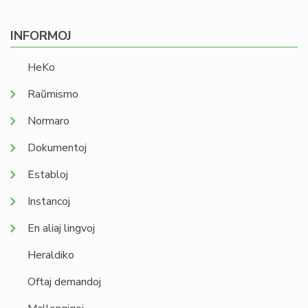
page
INFORMOJ
HeKo
Raŭmismo
Normaro
Dokumentoj
Establoj
Instancoj
En aliaj lingvoj
Heraldiko
Oftaj demandoj