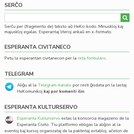
SERĈO
Serĉu per (fragmento de) teksto aŭ HeKo-kodo. Minuskloj kaj
majuskloj egalas. Esperantaj literoj ankaŭ en x-formato.
ESPERANTA CIVITANECO
Petu la esperantan civitanecon per la
reta formularo
.
TELEGRAM
Aliĝu al la
Telegram-kanalo
por resti ĝisdata pri la lastaj
HeKomunikoj
kaj por komenti ilin
.
ESPERANTA KULTURSERVO
Esperanta Kulturservo
estas la konsorcia magazeno de la
Esperanta Civito. Tiu platformo ebligas la aliĝon al la
eventoj kaj kursoj organizataj de la paktintaj establoj, aĉeton de