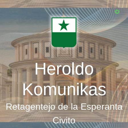
Skip
to
main
content
Heroldo
Komunikas
Retagentejo de la Esperanta
Civito