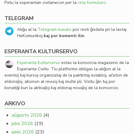
Petu la esperantan civitanecon per la
reta formularo
.
TELEGRAM
Aliĝu al la
Telegram-kanalo
por resti ĝisdata pri la lastaj
HeKomunikoj
kaj por komenti ilin
.
ESPERANTA KULTURSERVO
Esperanta Kulturservo
estas la konsorcia magazeno de la
Esperanta Civito. Tiu platformo ebligas la aliĝon al la
eventoj kaj kursoj organizataj de la paktintaj establoj, aĉeton de
eldonaĵoj, abonon al revuoj kaj multe pli. Vizitu ĝin tuj por
konatiĝi kun la aktivaĵoj kaj eldonaj novaĵoj de la konsorcio.
ARKIVO
aŭgusto 2026
(4)
julio 2026
(19)
junio 2026
(23)