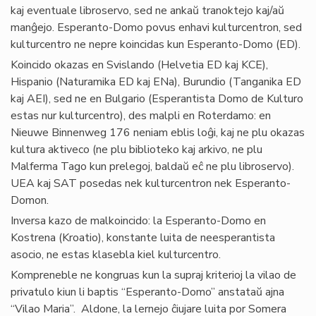
kaj eventuale libroservo, sed ne ankaŭ tranoktejo kaj/aŭ
manĝejo. Esperanto-Domo povus enhavi kulturcentron, sed
kulturcentro ne nepre koincidas kun Esperanto-Domo (ED).
Koincido okazas en Svislando (Helvetia ED kaj KCE),
Hispanio (Naturamika ED kaj ENa), Burundio (Tanganika ED
kaj AEI), sed ne en Bulgario (Esperantista Domo de Kulturo
estas nur kulturcentro), des malpli en Roterdamo: en
Nieuwe Binnenweg 176 neniam eblis loĝi, kaj ne plu okazas
kultura aktiveco (ne plu biblioteko kaj arkivo, ne plu
Malferma Tago kun prelegoj, baldaŭ eĉ ne plu libroservo).
UEA kaj SAT posedas nek kulturcentron nek Esperanto-
Domon.
Inversa kazo de malkoincido: la Esperanto-Domo en
Kostrena (Kroatio), konstante luita de neesperantista
asocio, ne estas klasebla kiel kulturcentro.
Kompreneble ne kongruas kun la supraj kriterioj la vilao de
privatulo kiun li baptis “Esperanto-Domo” anstataŭ ajna
“Vilao Maria”. Aldone, la lernejo ĉiujare luita por Somera