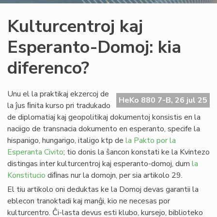
Kulturcentroj kaj
Esperanto-Domoj: kia
diferenco?
Unu el la praktikaj ekzercoj de
HeKo 880 7-B, 26 jul 25
la ĵus ﬁnita kurso pri tradukado
de diplomatiaj kaj geopolitikaj dokumentoj konsistis en la
naciigo de transnacia dokumento en esperanto, specife la
hispanigo, hungarigo, italigo ktp de
la Pakto por la
Esperanta Civito
; tio donis la ŝancon konstati ke la Kvintezo
distingas inter kulturcentroj kaj esperanto-domoj, dum
la
Konstitucio
diﬁnas nur la domojn, per sia artikolo 29.
El tiu artikolo oni deduktas ke la Domoj devas garantii la
eblecon tranoktadi kaj manĝi, kio ne necesas por
kulturcentro. Ĉi-lasta devus esti klubo, kursejo, biblioteko