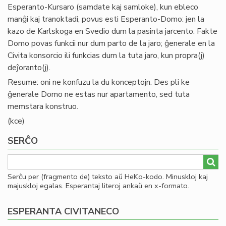
Esperanto-Kursaro (samdate kaj samloke), kun ebleco
manĝi kaj tranoktadi, povus esti Esperanto-Domo: jen la
kazo de Karlskoga en Svedio dum la pasinta jarcento. Fakte
Domo povas funkcii nur dum parto de la jaro; ĝenerale en la
Civita konsorcio ili funkcias dum la tuta jaro, kun propra(j)
deĵoranto(j).
Resume: oni ne konfuzu la du konceptojn. Des pli ke
ĝenerale Domo ne estas nur apartamento, sed tuta
memstara konstruo.
(kce)
SERĈO
Serĉu per (fragmento de) teksto aŭ HeKo-kodo. Minuskloj kaj
majuskloj egalas. Esperantaj literoj ankaŭ en x-formato.
ESPERANTA CIVITANECO