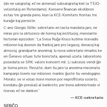
(do ne salajrataj, eĉ ne almenaŭ subsalajrataj kiel la TEJO-
volontuloj en Roterdamo). Konservi ﬁnancan ekvilibron
estas tre granda peno, kiun la KCE-Komitato frontas tre
kuraĝe kaj persiste.
C-ano Giorgio Silfer, sekretario en lasta mandata jaro, ne
miras pro la obtuzeco de homoj kaj institucioj, menciante
historian epizodon: “La Svisa Ruĝa Kruco kutime ricevadis
milionon kaj duonon da frankoj jare pro legacoj, donacoj kaj
almozoj, grandparte anonimaj. Iu nova sekretario rimarkis ke
en Ĝenevo situas tute bonstata, apenaŭ uzata, laboratorio
posedata se SRK: valoro kvincent mil. Li sukcesis vendi ĝin
je tioma prezo. Rezulte, dum tiu jaro la anonima mecenata
kampanjo liveris nur milionon: mankis ĝuste tiu vendogajno.
Moralo: se vi volas ricevi monon por neproﬁtcela societo,
konduku ĝin preskaŭ al bankroto; per bona administrado vi
ricevas eĉ ne dankon.”
— KCE-sekretario
SERĈO