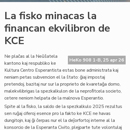
La fisko minacas la
financan ekvilibron de
KCE
Ne plaĉas al la Neŭŝatela
HeKo 908 1-B, 25 apr 26
kantono kaj respubliko ke
Kultura Centro Esperantista estas bone administrata kaj
neniam petas subvencion el la ŝtato: ĝiaj impostaj
pretendoj, bazitaj nur sur la proprieto de kvaretaĝa domo,
malekvilibrigas la spezkalkulon de la neproﬁtcela societo,
cetere neniom helpata de la malnova Esperantio.
Spite al la ﬁsko, la saldo de la spezkalkulo 2025 rezultus
sen ruĝaj ciferoj esence pro la fakto ke KCE ne havas
dungitojn, kaj ĝi ĉerpas nur el la deĵorfortoj interne al la
konsorcio de la Esperanta Civito, plejparte tute volontulaj