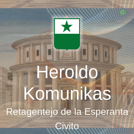
Skip
to
main
content
Heroldo
Komunikas
Retagentejo de la Esperanta
Civito