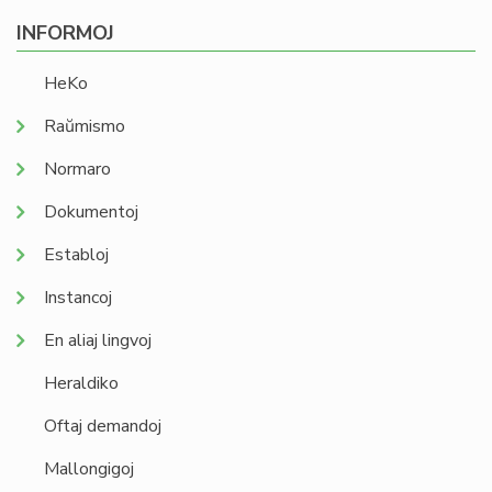
INFORMOJ
HeKo
Raŭmismo
Normaro
Dokumentoj
Establoj
Instancoj
En aliaj lingvoj
Heraldiko
Oftaj demandoj
Mallongigoj