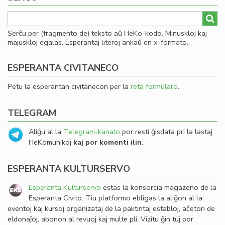
Serĉu per (fragmento de) teksto aŭ HeKo-kodo. Minuskloj kaj
majuskloj egalas. Esperantaj literoj ankaŭ en x-formato.
ESPERANTA CIVITANECO
Petu la esperantan civitanecon per la
reta formularo
.
TELEGRAM
Aliĝu al la
Telegram-kanalo
por resti ĝisdata pri la lastaj
HeKomunikoj
kaj por komenti ilin
.
ESPERANTA KULTURSERVO
Esperanta Kulturservo
estas la konsorcia magazeno de la
Esperanta Civito. Tiu platformo ebligas la aliĝon al la
eventoj kaj kursoj organizataj de la paktintaj establoj, aĉeton de
eldonaĵoj, abonon al revuoj kaj multe pli. Vizitu ĝin tuj por