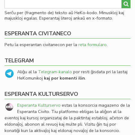
Serĉu per (fragmento de) teksto aŭ HeKo-kodo. Minuskloj kaj
majuskloj egalas. Esperantaj literoj ankaŭ en x-formato.
ESPERANTA CIVITANECO
Petu la esperantan civitanecon per la
reta formularo
.
TELEGRAM
Aliĝu al la
Telegram-kanalo
por resti ĝisdata pri la lastaj
HeKomunikoj
kaj por komenti ilin
.
ESPERANTA KULTURSERVO
Esperanta Kulturservo
estas la konsorcia magazeno de la
Esperanta Civito. Tiu platformo ebligas la aliĝon al la
eventoj kaj kursoj organizataj de la paktintaj establoj, aĉeton de
eldonaĵoj, abonon al revuoj kaj multe pli. Vizitu ĝin tuj por
konatiĝi kun la aktivaĵoj kaj eldonaj novaĵoj de la konsorcio.