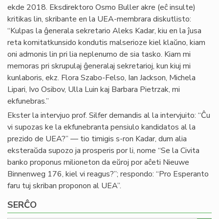
ekde 2018. Eksdirektoro Osmo Buller akre (eĉ insulte)
kritikas lin, skribante en la UEA-membrara diskutlisto:
“Kulpas la ĝenerala sekretario Aleks Kadar, kiu en la ĵusa
reta komitatkunsido kondutis malserioze kiel klaŭno, kiam
oni admonis lin pri lia neplenumo de sia tasko. Kiam mi
memoras pri skrupulaj ĝeneralaj sekretarioj, kun kiuj mi
kunlaboris, ekz. Flora Szabo-Felso, Ian Jackson, Michela
Lipari, Ivo Osibov, Ulla Luin kaj Barbara Pietrzak, mi
ekfunebras.”
Ekster la intervjuo prof. Silfer demandis al la intervjuito: “Ĉu
vi supozas ke la ekfunebranta pensiulo kandidatos al la
prezido de UEA?” — tio timigis s-ron Kadar, dum alia
eksteraŭda supozo ja prosperis por li, nome “Se la Civita
banko proponus milioneton da eŭroj por aĉeti Nieuwe
Binnenweg 176, kiel vi reagus?”; respondo: “Pro Esperanto
faru tuj skriban proponon al UEA”.
SERĈO