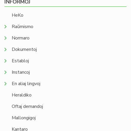
INFORMOJ
HeKo
Raŭmismo
Normaro
Dokumentoj
Establoj
Instancoj
En aliaj lingvoj
Heraldiko
Oftaj demandoj
Mallongigoj
Kantaro