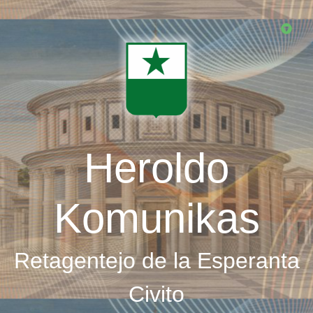
Skip
to
main
content
Heroldo
Komunikas
Retagentejo de la Esperanta
Civito