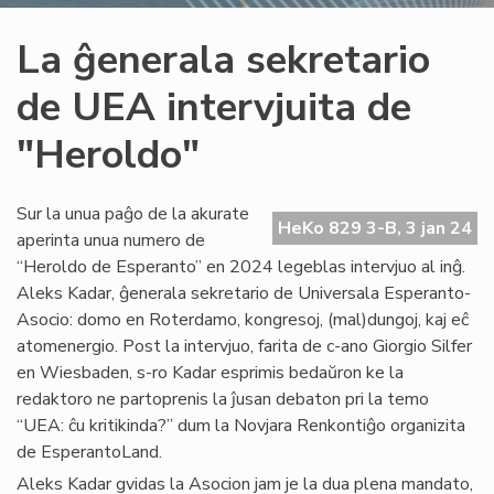
La ĝenerala sekretario
de UEA intervjuita de
"Heroldo"
Sur la unua paĝo de la akurate
HeKo 829 3-B, 3 jan 24
aperinta unua numero de
“Heroldo de Esperanto” en 2024 legeblas intervjuo al inĝ.
Aleks Kadar, ĝenerala sekretario de Universala Esperanto-
Asocio: domo en Roterdamo, kongresoj, (mal)dungoj, kaj eĉ
atomenergio. Post la intervjuo, farita de c-ano Giorgio Silfer
en Wiesbaden, s-ro Kadar esprimis bedaŭron ke la
redaktoro ne partoprenis la ĵusan debaton pri la temo
“UEA: ĉu kritikinda?” dum la Novjara Renkontiĝo organizita
de EsperantoLand.
Aleks Kadar gvidas la Asocion jam je la dua plena mandato,