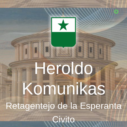
Skip
to
main
content
Heroldo
Komunikas
Retagentejo de la Esperanta
Civito