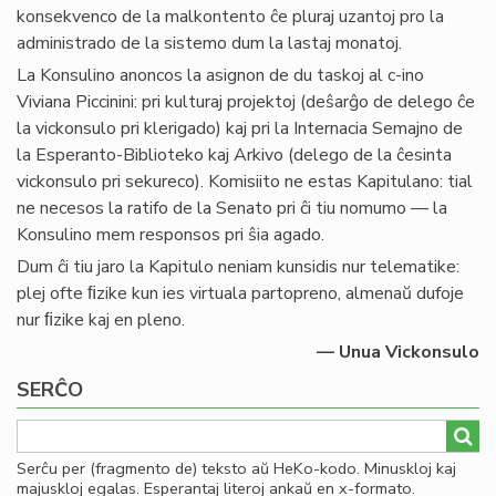
konsekvenco de la malkontento ĉe pluraj uzantoj pro la
administrado de la sistemo dum la lastaj monatoj.
La Konsulino anoncos la asignon de du taskoj al c-ino
Viviana Piccinini: pri kulturaj projektoj (deŝarĝo de delego ĉe
la vickonsulo pri klerigado) kaj pri la Internacia Semajno de
la Esperanto-Biblioteko kaj Arkivo (delego de la ĉesinta
vickonsulo pri sekureco). Komisiito ne estas Kapitulano: tial
ne necesos la ratifo de la Senato pri ĉi tiu nomumo — la
Konsulino mem responsos pri ŝia agado.
Dum ĉi tiu jaro la Kapitulo neniam kunsidis nur telematike:
plej ofte ﬁzike kun ies virtuala partopreno, almenaŭ dufoje
nur ﬁzike kaj en pleno.
— Unua Vickonsulo
SERĈO
Serĉu per (fragmento de) teksto aŭ HeKo-kodo. Minuskloj kaj
majuskloj egalas. Esperantaj literoj ankaŭ en x-formato.