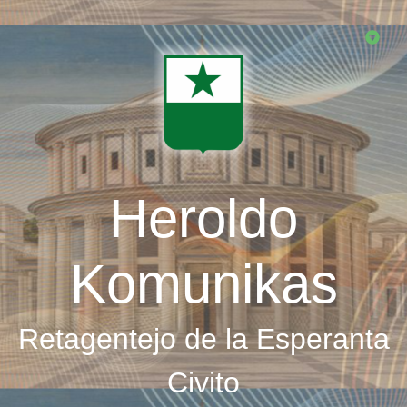
Skip
to
main
content
Heroldo
Komunikas
Retagentejo de la Esperanta
Civito