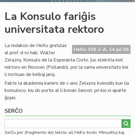
La Konsulo fariĝis
universitata rektoro
La redakcio de HeKo gratulas
HeKo 306 2-A, 14 jul 06
al prof. d-ro hab. Walter
Zelazny, Konsulo de la Esperanta Civito, ĵus elektita kiel
rektoro en Rezovio (Pollando), por la sama universitato kie
li instruas de kelkaj jaroj.
Fakte la akademia kariero de c-ano Zelazny koincidis kun lia
konsuleco, kiu do portis al li bonan ŝancon; pri kio ni aparte
ĝojas.
SERĈO
Serĉu per (fragmento de) teksto aŭ HeKo-kodo. Minuskloj kaj