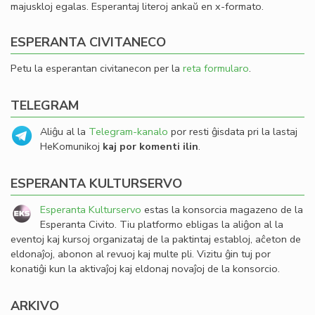
majuskloj egalas. Esperantaj literoj ankaŭ en x-formato.
ESPERANTA CIVITANECO
Petu la esperantan civitanecon per la
reta formularo
.
TELEGRAM
Aliĝu al la
Telegram-kanalo
por resti ĝisdata pri la lastaj
HeKomunikoj
kaj por komenti ilin
.
ESPERANTA KULTURSERVO
Esperanta Kulturservo
estas la konsorcia magazeno de la
Esperanta Civito. Tiu platformo ebligas la aliĝon al la
eventoj kaj kursoj organizataj de la paktintaj establoj, aĉeton de
eldonaĵoj, abonon al revuoj kaj multe pli. Vizitu ĝin tuj por
konatiĝi kun la aktivaĵoj kaj eldonaj novaĵoj de la konsorcio.
ARKIVO