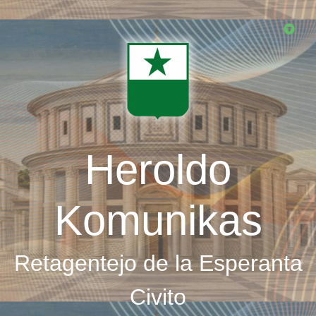
Skip
to
main
content
Heroldo
Komunikas
Retagentejo de la Esperanta
Civito