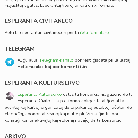
majuskloj egalas. Esperantaj literoj ankaŭ en x-formato.
ESPERANTA CIVITANECO
Petu la esperantan civitanecon per la
reta formularo
.
TELEGRAM
Aliĝu al la
Telegram-kanalo
por resti ĝisdata pri la lastaj
HeKomunikoj
kaj por komenti ilin
.
ESPERANTA KULTURSERVO
Esperanta Kulturservo
estas la konsorcia magazeno de la
Esperanta Civito. Tiu platformo ebligas la aliĝon al la
eventoj kaj kursoj organizataj de la paktintaj establoj, aĉeton de
eldonaĵoj, abonon al revuoj kaj multe pli. Vizitu ĝin tuj por
konatiĝi kun la aktivaĵoj kaj eldonaj novaĵoj de la konsorcio.
ARKIVO