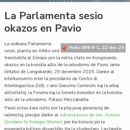
La Parlamenta sesio
okazos en Pavio
La ordinara Parlamenta
HeKo 898 6-C, 22 dec 25
sesio, planita en Afriko sed
translokita al Eŭropo pro la milita stato en Kongolando,
okazos en la konsilia aŭlo de la urbodomo de Pavio, iama
ĉefurbo de Longobardio, 29 decembro 2025. Danke al
interkonsento inter la prezidanto de Centro di
Interlinguistica (CdI), c-ano Giacomo Comincini, kaj la urbaj
aŭtoritatoj, la Forumo kaj la Senato kunsidos en la konsilia
aŭlo de la urbodomo, Palaco Mezzabarba.
Pavio estas kara civito por la plej junaj generacioj de
raŭmistoj, precipe danke al
sukcesa kurso de sen. Alessio
Giordano ĉe Kolegio Ghislieri
, per kiu konscio pri la
esperanta kulturo disvastiĝis tra la studentaro. Lastaprile,