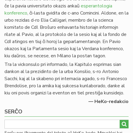
ĉe la pavia universitato okazis ankaŭ
esperantologia
konferenco
, ĉi-lasta gvidita de c-ano Comincini. Aldone, en la
urbo rezidas d-ro Elia Calligari, membro de la scienca
komitato de CdI. Broŝuro enhavanta historiajn informojn
rilate al Pavio, al la protokolo de la sesio kaj al la fondo de
CdI atingos en tiuj ĉi horoj la geparlamentanojn. En Pavio
okazos kaj la Parlamenta sesio kaj la Verdana konferenco,
kiu daŭros, se necese, en Milano la postan tagon.
Tra la vickonsulo pri informado, la Kapitulo esprimas sian
dankon al la prezidinto de la urba Konsilio, s-ro Antonio
Sacchi, kaj al la skabeno pri internacia agado, s-ro Francesco
Brendolise, pro la amika kaj sukcesa kunlaborado, danke al
kiu oni povis organizi la eventon en tiel prestiĝa kunsidejo.
— HeKo-redakcio
SERĈO
Serĉu per (fragmento de) teksto aŭ HeKo-kodo. Minuskloj kaj