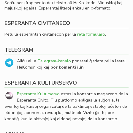
Serĉu per (fragmento de) teksto aŭ HeKo-kodo. Minuskloj kaj
majuskloj egalas. Esperantaj literoj ankaŭ en x-formato.
ESPERANTA CIVITANECO
Petu la esperantan civitanecon per la
reta formularo
.
TELEGRAM
Aliĝu al la
Telegram-kanalo
por resti ĝisdata pri la lastaj
HeKomunikoj
kaj por komenti ilin
.
ESPERANTA KULTURSERVO
Esperanta Kulturservo
estas la konsorcia magazeno de la
Esperanta Civito. Tiu platformo ebligas la aliĝon al la
eventoj kaj kursoj organizataj de la paktintaj establoj, aĉeton de
eldonaĵoj, abonon al revuoj kaj multe pli. Vizitu ĝin tuj por
konatiĝi kun la aktivaĵoj kaj eldonaj novaĵoj de la konsorcio.