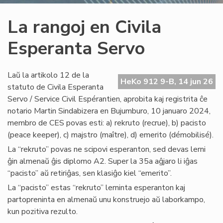
La rangoj en Civila
Esperanta Servo
Laŭ la artikolo 12 de la
HeKo 912 9-B, 14 jun 26
statuto de Civila Esperanta
Servo / Service Civil Espérantien, aprobita kaj registrita ĉe
notario Martin Sindabizera en Bujumburo, 10 januaro 2024,
membro de CES povas esti: a) rekruto (recrue), b) pacisto
(peace keeper), c) majstro (maître), d) emerito (démobilisé).
La “rekruto” povas ne scipovi esperanton, sed devas lerni
ĝin almenaŭ ĝis diplomo A2. Super la 35a aĝjaro li iĝas
“pacisto” aŭ retiriĝas, sen klasiĝo kiel “emerito”.
La “pacisto” estas “rekruto” lerninta esperanton kaj
partopreninta en almenaŭ unu konstruejo aŭ laborkampo,
kun pozitiva rezulto.