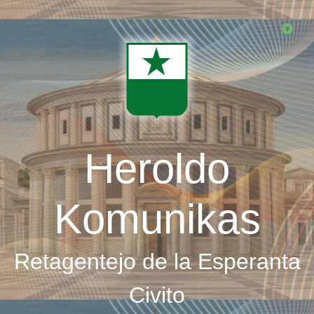
Skip
to
main
content
Heroldo
Komunikas
Retagentejo de la Esperanta
Civito