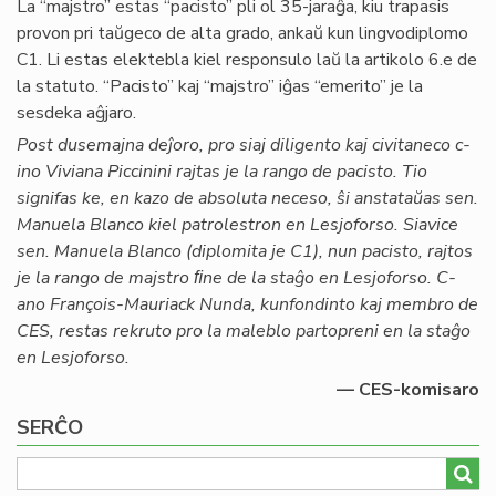
La “majstro” estas “pacisto” pli ol 35-jaraĝa, kiu trapasis
provon pri taŭgeco de alta grado, ankaŭ kun lingvodiplomo
C1. Li estas elektebla kiel responsulo laŭ la artikolo 6.e de
la statuto. “Pacisto” kaj “majstro” iĝas “emerito” je la
sesdeka aĝjaro.
Post dusemajna deĵoro, pro siaj diligento kaj civitaneco c-
ino Viviana Piccinini rajtas je la rango de pacisto. Tio
signifas ke, en kazo de absoluta neceso, ŝi anstataŭas sen.
Manuela Blanco kiel patrolestron en Lesjoforso. Siavice
sen. Manuela Blanco (diplomita je C1), nun pacisto, rajtos
je la rango de majstro ﬁne de la staĝo en Lesjoforso. C-
ano François-Mauriack Nunda, kunfondinto kaj membro de
CES, restas rekruto pro la maleblo partopreni en la staĝo
en Lesjoforso.
— CES-komisaro
SERĈO