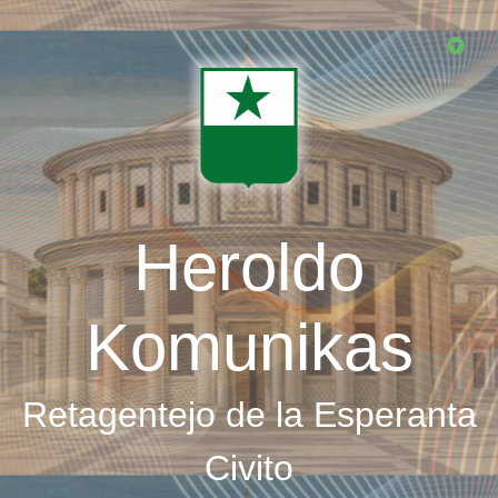
Skip
to
main
content
Heroldo
Komunikas
Retagentejo de la Esperanta
Civito