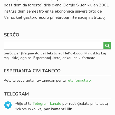
post tiom da foresto” diris c-ano Giorgio Silfer, kiu en 2001
instruis dum semestro en la ekonomika universitato de
Varno, kiel gastprofesoro pri eŭropaj internaciaj institucioj.
SERĈO
Serĉu per (fragmento de) teksto aŭ HeKo-kodo. Minuskloj kaj
majuskloj egalas. Esperantaj literoj ankaŭ en x-formato.
ESPERANTA CIVITANECO
Petu la esperantan civitanecon per la
reta formularo
.
TELEGRAM
Aliĝu al la
Telegram-kanalo
por resti ĝisdata pri la lastaj
HeKomunikoj
kaj por komenti ilin
.