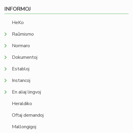
INFORMOJ
HeKo
Raŭmismo
Normaro
Dokumentoj
Establoj
Instancoj
En aliaj lingvoj
Heraldiko
Oftaj demandoj
Mallongigoj