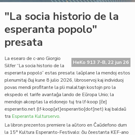
"La socia historio de la
esperanta popolo"
presata
La esearo de c-ano Giorgio
HeKo 913 7-B, 22 jun 26
Silfer “La socia historio de la
esperanta popolo” estas presata: laŭplane la mendoj estos
plenumitaj ĉiuj kune 8 julio 2026, libroservoj kaj individuoj
povas mendi proﬁtante la pli malaltajn kostojn pro la
ekspedo el tarife avantaĝa lando de Eŭropa Unio; la
mendojn akceptas la eldonejo tuj tra
lf-koop
[ĉe]
esperantio
.
net
(lf-koop[at]esperantio[dot]net)
kaj baldaŭ
tra
Esperanta Kulturservo
.
La libron prezentos premiere la aŭtoro en Ĉaŭdefono dum
a
la 15
Kultura Esperanto-Festivalo: ĉiu ĉeestanta KEF-ano