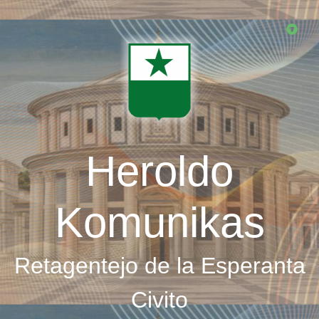
Skip
to
main
content
Heroldo
Komunikas
Retagentejo de la Esperanta
Civito