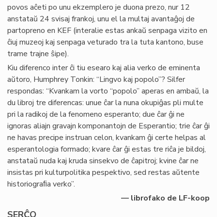
povos aĉeti po unu ekzemplero je duona prezo, nur 12
anstataŭ 24 svisaj frankoj, unu el la multaj avantaĝoj de
partopreno en KEF (interalie estas ankaŭ senpaga vizito en
ĉiuj muzeoj kaj senpaga veturado tra la tuta kantono, buse
trame trajne ŝipe).
Kiu diferenco inter ĉi tiu esearo kaj alia verko de eminenta
aŭtoro, Humphrey Tonkin: “Lingvo kaj popolo”? Silfer
respondas: “Kvankam la vorto “popolo” aperas en ambaŭ, la
du libroj tre diferencas: unue ĉar la nuna okupiĝas pli multe
pri la radikoj de la fenomeno esperanto; due ĉar ĝi ne
ignoras aliajn gravajn komponantojn de Esperantio; trie ĉar ĝi
ne havas precipe instruan celon, kvankam ĝi certe helpas al
esperantologia formado; kvare ĉar ĝi estas tre riĉa je bildoj,
anstataŭ nuda kaj kruda sinsekvo de ĉapitroj; kvine ĉar ne
insistas pri kulturpolitika pespektivo, sed restas aŭtente
historiograﬁa verko”.
— librofako de LF-koop
SERĈO