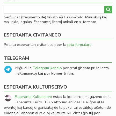
Serĉu per (fragmento de) teksto aŭ HeKo-kodo. Minuskloj kaj
majuskloj egalas. Esperantaj literoj ankaŭ en x-formato.
ESPERANTA CIVITANECO
Petu la esperantan civitanecon per la
reta formularo
.
TELEGRAM
Aliĝu al la
Telegram-kanalo
por resti ĝisdata pri la lastaj
HeKomunikoj
kaj por komenti ilin
.
ESPERANTA KULTURSERVO
Esperanta Kulturservo
estas la konsorcia magazeno de la
Esperanta Civito. Tiu platformo ebligas la aliĝon al la
eventoj kaj kursoj organizataj de la paktintaj establoj, aĉeton de
eldonaĵoj, abonon al revuoj kaj multe pli. Vizitu ĝin tuj por