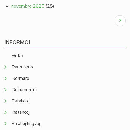
novembro 2025
(28)
Pagination
Next
page
INFORMOJ
HeKo
Raŭmismo
Normaro
Dokumentoj
Establoj
Instancoj
En aliaj lingvoj