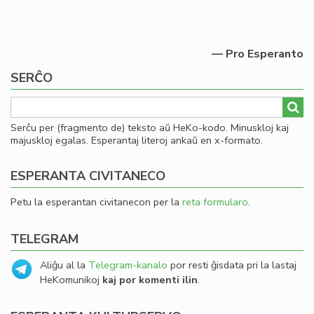
— Pro Esperanto
SERĈO
Serĉu per (fragmento de) teksto aŭ HeKo-kodo. Minuskloj kaj
majuskloj egalas. Esperantaj literoj ankaŭ en x-formato.
ESPERANTA CIVITANECO
Petu la esperantan civitanecon per la
reta formularo
.
TELEGRAM
Aliĝu al la
Telegram-kanalo
por resti ĝisdata pri la lastaj
HeKomunikoj
kaj por komenti ilin
.