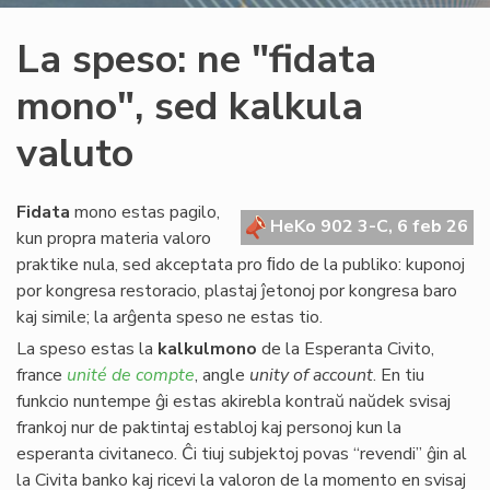
La speso: ne "fidata
mono", sed kalkula
valuto
Fidata
mono estas pagilo,
HeKo 902 3-C, 6 feb 26
kun propra materia valoro
praktike nula, sed akceptata pro ﬁdo de la publiko: kuponoj
por kongresa restoracio, plastaj ĵetonoj por kongresa baro
kaj simile; la arĝenta speso ne estas tio.
La speso estas la
kalkulmono
de la Esperanta Civito,
france
unité de compte
, angle
unity of account
. En tiu
funkcio nuntempe ĝi estas akirebla kontraŭ naŭdek svisaj
frankoj nur de paktintaj establoj kaj personoj kun la
esperanta civitaneco. Ĉi tiuj subjektoj povas “revendi” ĝin al
la Civita banko kaj ricevi la valoron de la momento en svisaj