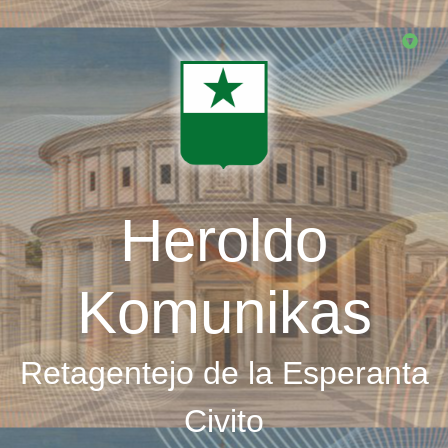
Skip
to
main
content
Heroldo
Komunikas
Retagentejo de la Esperanta
Civito