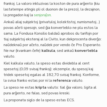
frankoj. La valoro inkluzivas la koston de pura arĝento (kiu
lastatempe atingis pli ol duonon de la prezo), la dezajnon,
la pregadon kaj la
senjoraĵon
.
Ankaŭ aliaj subjektoj (privatuloj, kolektistoj, numismatoj…)
povas aĉeti spesojn, sed ĝia konverteblo ne plu estos la
sama. La Fondusa Konsilio baldaŭ aprobos du tarifojn por
tiuj subjektoj eksteraj al la Civito, kun dekprocenta diverĝo:
naŭdeknaŭ por aĉeto, naŭdek por vendo ĉe Pro Esperanto.
Ne nur (kvankam ĉefe)
kalkula
, sed ankaŭ
konvertebla
valuto.
Kiel kalkula valuto, la speso estas dividebla al cent
spesetoj (0,09 svisaj frankoj): ekzemple, du spesoj kaj
tridek spesetoj egalas al 182,70 svisaj frankoj. Konforme,
la svisa franko estas por ni la
referenca
valuto.
La speso ne estas
kripta
valuto: tial ĝia valoro, ligita al
pura arĝento, ne falas, sed povas kreski.
La proponata siglo de la speso estas ECS.