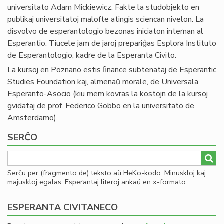
universitato Adam Mickiewicz. Fakte la studobjekto en
publikaj universitatoj malofte atingis sciencan nivelon. La
disvolvo de esperantologio bezonas iniciaton internan al
Esperantio. Tiucele jam de jaroj prepariĝas Esplora Instituto
de Esperantologio, kadre de la Esperanta Civito.
La kursoj en Poznano estis ﬁnance subtenataj de Esperantic
Studies Foundation kaj, almenaŭ morale, de Universala
Esperanto-Asocio (kiu mem kovras la kostojn de la kursoj
gvidataj de prof. Federico Gobbo en la universitato de
Amsterdamo).
SERĈO
Serĉu per (fragmento de) teksto aŭ HeKo-kodo. Minuskloj kaj
majuskloj egalas. Esperantaj literoj ankaŭ en x-formato.
ESPERANTA CIVITANECO