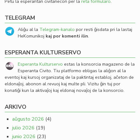
Petu la esperantan civitanecon per la
reta formularo
.
TELEGRAM
Aliĝu al la
Telegram-kanalo
por resti ĝisdata pri la lastaj
HeKomunikoj
kaj por komenti ilin
.
ESPERANTA KULTURSERVO
Esperanta Kulturservo
estas la konsorcia magazeno de la
Esperanta Civito. Tiu platformo ebligas la aliĝon al la
eventoj kaj kursoj organizataj de la paktintaj establoj, aĉeton de
eldonaĵoj, abonon al revuoj kaj multe pli. Vizitu ĝin tuj por
konatiĝi kun la aktivaĵoj kaj eldonaj novaĵoj de la konsorcio.
ARKIVO
aŭgusto 2026
(4)
julio 2026
(19)
junio 2026
(23)