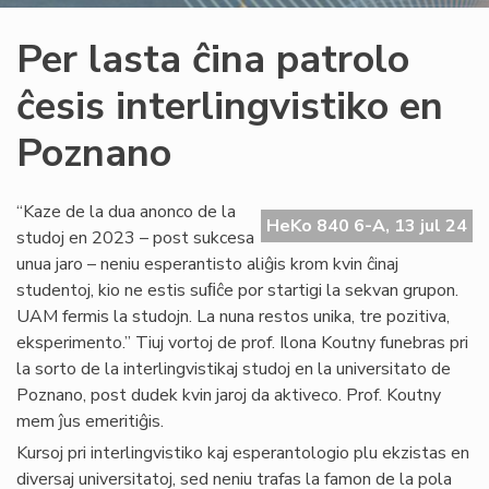
Per lasta ĉina patrolo
ĉesis interlingvistiko en
Poznano
“Kaze de la dua anonco de la
HeKo 840 6-A, 13 jul 24
studoj en 2023 – post sukcesa
unua jaro – neniu esperantisto aliĝis krom kvin ĉinaj
studentoj, kio ne estis suﬁĉe por startigi la sekvan grupon.
UAM fermis la studojn. La nuna restos unika, tre pozitiva,
eksperimento.” Tiuj vortoj de prof. Ilona Koutny funebras pri
la sorto de la interlingvistikaj studoj en la universitato de
Poznano, post dudek kvin jaroj da aktiveco. Prof. Koutny
mem ĵus emeritiĝis.
Kursoj pri interlingvistiko kaj esperantologio plu ekzistas en
diversaj universitatoj, sed neniu trafas la famon de la pola