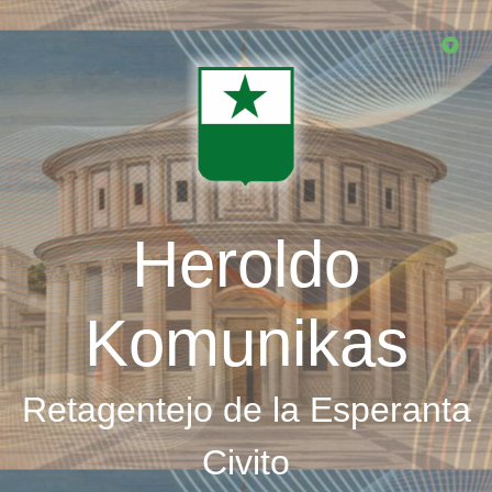
Skip
to
main
content
Heroldo
Komunikas
Retagentejo de la Esperanta
Civito