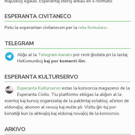
majuskloj egalas. Esperantaj literoj ankaŭ en x-formato.
ESPERANTA CIVITANECO
Petu la esperantan civitanecon per la
reta formularo
.
TELEGRAM
Aliĝu al la
Telegram-kanalo
por resti ĝisdata pri la lastaj
HeKomunikoj
kaj por komenti ilin
.
ESPERANTA KULTURSERVO
Esperanta Kulturservo
estas la konsorcia magazeno de la
Esperanta Civito. Tiu platformo ebligas la aliĝon al la
eventoj kaj kursoj organizataj de la paktintaj establoj, aĉeton de
eldonaĵoj, abonon al revuoj kaj multe pli. Vizitu ĝin tuj por
konatiĝi kun la aktivaĵoj kaj eldonaj novaĵoj de la konsorcio.
ARKIVO