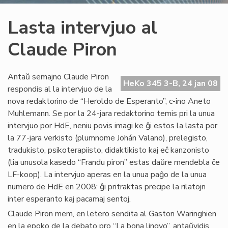
Lasta intervjuo al
Claude Piron
Antaŭ semajno Claude Piron
HeKo 345 3-B, 24 jan 08
respondis al la intervjuo de la
nova redaktorino de “Heroldo de Esperanto”, c-ino Aneto
Muhlemann. Se por la 24-jara redaktorino temis pri la unua
intervjuo por HdE, neniu povis imagi ke ĝi estos la lasta por
la 77-jara verkisto (plumnome Johán Valano), prelegisto,
tradukisto, psikoterapiisto, didaktikisto kaj eĉ kanzonisto
(lia unusola kasedo “Frandu piron” estas daŭre mendebla ĉe
LF-koop). La intervjuo aperas en la unua paĝo de la unua
numero de HdE en 2008: ĝi pritraktas precipe la rilatojn
inter esperanto kaj pacamaj sentoj.
Claude Piron mem, en letero sendita al Gaston Waringhien
en la epoko de la debato pro “La bona lingvo”, antaŭvidis