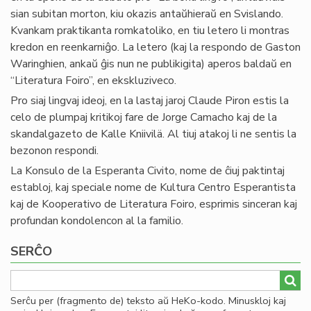
sian subitan morton, kiu okazis antaŭhieraŭ en Svislando.
Kvankam praktikanta romkatoliko, en tiu letero li montras
kredon en reenkarniĝo. La letero (kaj la respondo de Gaston
Waringhien, ankaŭ ĝis nun ne publikigita) aperos baldaŭ en
“Literatura Foiro”, en ekskluziveco.
Pro siaj lingvaj ideoj, en la lastaj jaroj Claude Piron estis la
celo de plumpaj kritikoj fare de Jorge Camacho kaj de la
skandalgazeto de Kalle Kniivilä. Al tiuj atakoj li ne sentis la
bezonon respondi.
La Konsulo de la Esperanta Civito, nome de ĉiuj paktintaj
establoj, kaj speciale nome de Kultura Centro Esperantista
kaj de Kooperativo de Literatura Foiro, esprimis sinceran kaj
profundan kondolencon al la familio.
SERĈO
Serĉu per (fragmento de) teksto aŭ HeKo-kodo. Minuskloj kaj