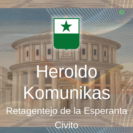
Skip
to
main
content
Heroldo
Komunikas
Retagentejo de la Esperanta
Civito