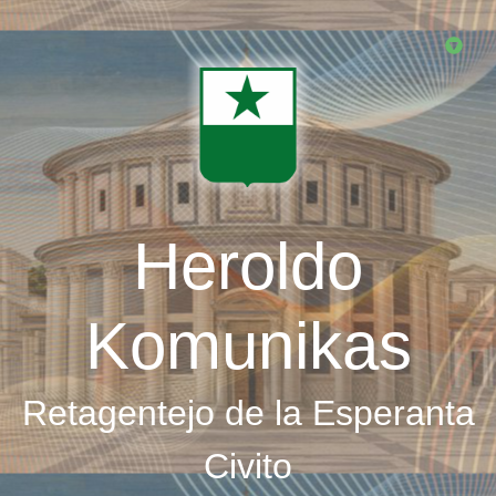
Skip
to
main
content
Heroldo
Komunikas
Retagentejo de la Esperanta
Civito