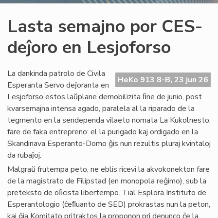
Lasta semajno por CES-
deĵoro en Lesjoforso
La dankinda patrolo de Civila
HeKo 913 8-B, 23 jun 26
Esperanta Servo deĵoranta en
Lesjoforso estos laŭplane demobilizita ﬁne de junio, post
kvarsemajna intensa agado, paralela al la riparado de la
tegmento en la sendependa vilaeto nomata La Kukolnesto,
fare de faka entrepreno: el la purigado kaj ordigado en la
Skandinava Esperanto-Domo ĝis nun rezultis pluraj kvintaloj
da rubaĵoj.
Malgraŭ frutempa peto, ne eblis ricevi la akvokonekton fare
de la magistrato de Filipstad (en monopola reĝimo), sub la
preteksto de oﬁcista libertempo. Tial Esplora Instituto de
Esperantologio (ĉeﬂuanto de SED) prokrastas nun la peton,
kaj ĝia Komitato pritraktos la proponon pri denunco ĉe la