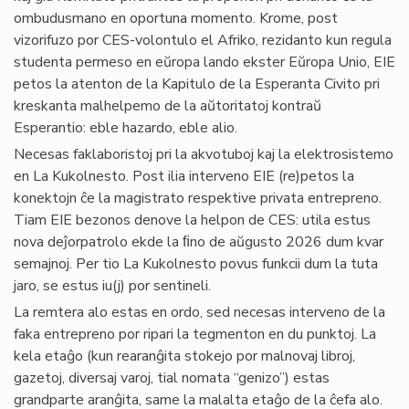
ombudusmano en oportuna momento. Krome, post
vizorifuzo por CES-volontulo el Afriko, rezidanto kun regula
studenta permeso en eŭropa lando ekster Eŭropa Unio, EIE
petos la atenton de la Kapitulo de la Esperanta Civito pri
kreskanta malhelpemo de la aŭtoritatoj kontraŭ
Esperantio: eble hazardo, eble alio.
Necesas faklaboristoj pri la akvotuboj kaj la elektrosistemo
en La Kukolnesto. Post ilia interveno EIE (re)petos la
konektojn ĉe la magistrato respektive privata entrepreno.
Tiam EIE bezonos denove la helpon de CES: utila estus
nova deĵorpatrolo ekde la ﬁno de aŭgusto 2026 dum kvar
semajnoj. Per tio La Kukolnesto povus funkcii dum la tuta
jaro, se estus iu(j) por sentineli.
La remtera alo estas en ordo, sed necesas interveno de la
faka entrepreno por ripari la tegmenton en du punktoj. La
kela etaĝo (kun rearanĝita stokejo por malnovaj libroj,
gazetoj, diversaj varoj, tial nomata “genizo”) estas
grandparte aranĝita, same la malalta etaĝo de la ĉefa alo.