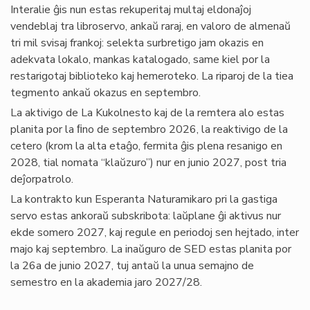
Interalie ĝis nun estas rekuperitaj multaj eldonaĵoj
vendeblaj tra libroservo, ankaŭ raraj, en valoro de almenaŭ
tri mil svisaj frankoj: selekta surbretigo jam okazis en
adekvata lokalo, mankas katalogado, same kiel por la
restarigotaj biblioteko kaj hemeroteko. La riparoj de la tiea
tegmento ankaŭ okazus en septembro.
La aktivigo de La Kukolnesto kaj de la remtera alo estas
planita por la ﬁno de septembro 2026, la reaktivigo de la
cetero (krom la alta etaĝo, fermita ĝis plena resanigo en
2028, tial nomata “klaŭzuro”) nur en junio 2027, post tria
deĵorpatrolo.
La kontrakto kun Esperanta Naturamikaro pri la gastiga
servo estas ankoraŭ subskribota: laŭplane ĝi aktivus nur
ekde somero 2027, kaj regule en periodoj sen hejtado, inter
majo kaj septembro. La inaŭguro de SED estas planita por
la 26a de junio 2027, tuj antaŭ la unua semajno de
semestro en la akademia jaro 2027/28.