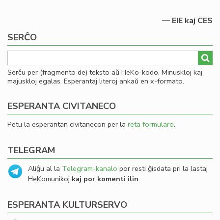
— EIE kaj CES
SERĈO
Serĉu per (fragmento de) teksto aŭ HeKo-kodo. Minuskloj kaj
majuskloj egalas. Esperantaj literoj ankaŭ en x-formato.
ESPERANTA CIVITANECO
Petu la esperantan civitanecon per la
reta formularo
.
TELEGRAM
Aliĝu al la
Telegram-kanalo
por resti ĝisdata pri la lastaj
HeKomunikoj
kaj por komenti ilin
.
ESPERANTA KULTURSERVO