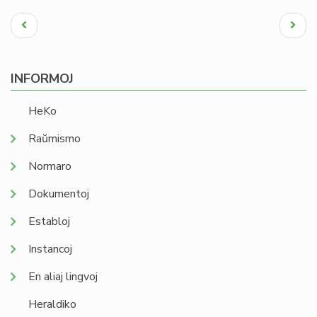
Pagination
Antaŭa
Next
paĝo
page
INFORMOJ
HeKo
Raŭmismo
Normaro
Dokumentoj
Establoj
Instancoj
En aliaj lingvoj
Heraldiko