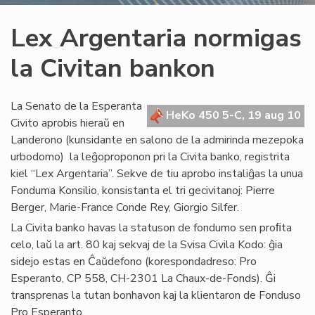
Lex Argentaria normigas
la Civitan bankon
La Senato de la Esperanta
HeKo 450 5-C, 19 aug 10
Civito aprobis hieraŭ en
Landerono (kunsidante en salono de la admirinda mezepoka
urbodomo) la leĝoproponon pri la Civita banko, registrita
kiel “Lex Argentaria”. Sekve de tiu aprobo instaliĝas la unua
Fonduma Konsilio, konsistanta el tri gecivitanoj: Pierre
Berger, Marie-France Conde Rey, Giorgio Silfer.
La Civita banko havas la statuson de fondumo sen proﬁta
celo, laŭ la art. 80 kaj sekvaj de la Svisa Civila Kodo: ĝia
sidejo estas en Ĉaŭdefono (korespondadreso: Pro
Esperanto, CP 558, CH-2301 La Chaux-de-Fonds). Ĝi
transprenas la tutan bonhavon kaj la klientaron de Fonduso
Pro Esperanto.