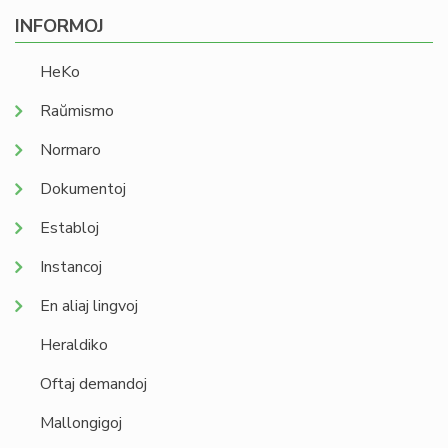
INFORMOJ
HeKo
Raŭmismo
Normaro
Dokumentoj
Establoj
Instancoj
En aliaj lingvoj
Heraldiko
Oftaj demandoj
Mallongigoj