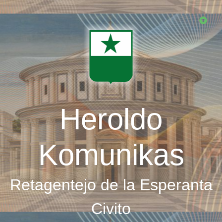
Skip
to
main
content
Heroldo
Komunikas
Retagentejo de la Esperanta
Civito