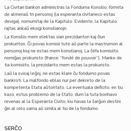
La Civitan bankon administras la Fonduma Konsilio, formita
de almenaŭ tri personoj (la esperanta civitaneco estas
deviga), nomumitaj de la Kapitulo. Evidente, la Kapitulo
rajtas ankaŭ eksigi konsilianojn.
La Konsilio mem elektas sian prezidanton kaj ĉiun
prokuriton. Ĝi povas komisii tute aŭ parte la mastrumon al
personoj kiuj ne estas mem konsilianoj. La ĉefa komisiito
nomiĝas prokuristo (france: “fondé de pouvoir”). Manke de
tia komisiito, la prezidanto mem estas la prokuristo.
Laŭ la svisaj leĝoj, ne estas klare ĉu fondumo povas
bankroti. La malfondo eblas nur per dekreto de la
kompetenta ŝtata aŭtoritato. La eventuala deﬁcito, en tiu
kazo, estus problemo de la ŝtato, dum la tuta bonhavo
revenas al la Esperanta Civito, kiu havas la ŝarĝon destini
ĝin al celo sama aŭ simila al tiu de la fondumo.
SERĈO