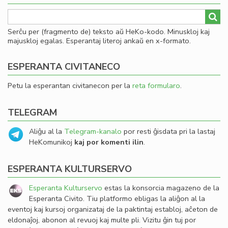
Serĉu per (fragmento de) teksto aŭ HeKo-kodo. Minuskloj kaj
majuskloj egalas. Esperantaj literoj ankaŭ en x-formato.
ESPERANTA CIVITANECO
Petu la esperantan civitanecon per la
reta formularo
.
TELEGRAM
Aliĝu al la
Telegram-kanalo
por resti ĝisdata pri la lastaj
HeKomunikoj
kaj por komenti ilin
.
ESPERANTA KULTURSERVO
Esperanta Kulturservo
estas la konsorcia magazeno de la
Esperanta Civito. Tiu platformo ebligas la aliĝon al la
eventoj kaj kursoj organizataj de la paktintaj establoj, aĉeton de
eldonaĵoj, abonon al revuoj kaj multe pli. Vizitu ĝin tuj por