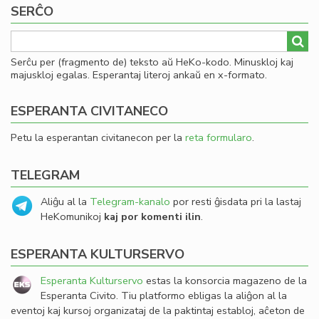
SERĈO
Serĉu per (fragmento de) teksto aŭ HeKo-kodo. Minuskloj kaj
majuskloj egalas. Esperantaj literoj ankaŭ en x-formato.
ESPERANTA CIVITANECO
Petu la esperantan civitanecon per la
reta formularo
.
TELEGRAM
Aliĝu al la
Telegram-kanalo
por resti ĝisdata pri la lastaj
HeKomunikoj
kaj por komenti ilin
.
ESPERANTA KULTURSERVO
Esperanta Kulturservo
estas la konsorcia magazeno de la
Esperanta Civito. Tiu platformo ebligas la aliĝon al la
eventoj kaj kursoj organizataj de la paktintaj establoj, aĉeton de