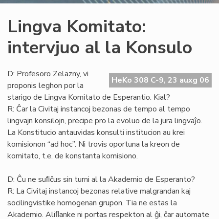
Lingva Komitato:
intervjuo al la Konsulo
D: Profesoro Zelazny, vi
HeKo 308 C-9, 23 auxg 06
proponis leghon por la
starigo de Lingva Komitato de Esperantio. Kial?
R: Ĉar la Civitaj instancoj bezonas de tempo al tempo
lingvajn konsilojn, precipe pro la evoluo de la jura lingvaĵo.
La Konstitucio antauvidas konsulti institucion au krei
komisionon “ad hoc”. Ni trovis oportuna la kreon de
komitato, t.e. de konstanta komisiono.
D: Ĉu ne suﬁĉus sin turni al la Akademio de Esperanto?
R: La Civitaj instancoj bezonas relative malgrandan kaj
socilingvistike homogenan grupon. Tia ne estas la
Akademio. Aliﬂanke ni portas respekton al ĝi, ĉar automate