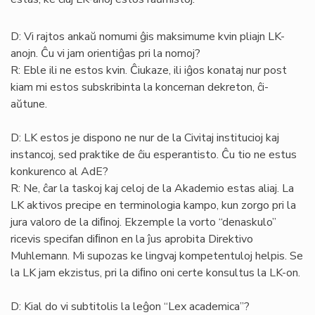
D: Vi rajtos ankaŭ nomumi ĝis maksimume kvin pliajn LK-
anojn. Ĉu vi jam orientiĝas pri la nomoj?
R: Eble ili ne estos kvin. Ĉiukaze, ili iĝos konataj nur post
kiam mi estos subskribinta la koncernan dekreton, ĉi-
aŭtune.
D: LK estos je dispono ne nur de la Civitaj institucioj kaj
instancoj, sed praktike de ĉiu esperantisto. Ĉu tio ne estus
konkurenco al AdE?
R: Ne, ĉar la taskoj kaj celoj de la Akademio estas aliaj. La
LK aktivos precipe en terminologia kampo, kun zorgo pri la
jura valoro de la diﬁnoj. Ekzemple la vorto “denaskulo”
ricevis specifan diﬁnon en la ĵus aprobita Direktivo
Muhlemann. Mi supozas ke lingvaj kompetentuloj helpis. Se
la LK jam ekzistus, pri la diﬁno oni certe konsultus la LK-on.
D: Kial do vi subtitolis la leĝon “Lex academica”?