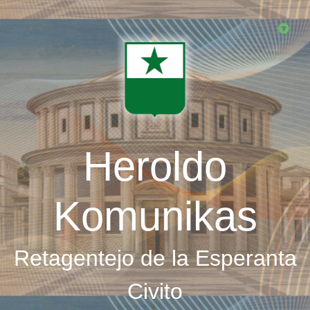
Skip
to
main
content
Heroldo
Komunikas
Retagentejo de la Esperanta
Civito