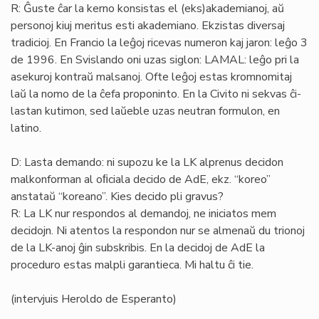
R: Ĝuste ĉar la kerno konsistas el (eks)akademianoj, aŭ
personoj kiuj meritus esti akademiano. Ekzistas diversaj
tradicioj. En Francio la leĝoj ricevas numeron kaj jaron: leĝo 3
de 1996. En Svislando oni uzas siglon: LAMAL: leĝo pri la
asekuroj kontraŭ malsanoj. Ofte leĝoj estas kromnomitaj
laŭ la nomo de la ĉefa proponinto. En la Civito ni sekvas ĉi-
lastan kutimon, sed laŭeble uzas neutran formulon, en
latino.
D: Lasta demando: ni supozu ke la LK alprenus decidon
malkonforman al oﬁciala decido de AdE, ekz. “koreo”
anstataŭ “koreano”. Kies decido pli gravus?
R: La LK nur respondos al demandoj, ne iniciatos mem
decidojn. Ni atentos la respondon nur se almenaŭ du trionoj
de la LK-anoj ĝin subskribis. En la decidoj de AdE la
proceduro estas malpli garantieca. Mi haltu ĉi tie.
(intervjuis Heroldo de Esperanto)