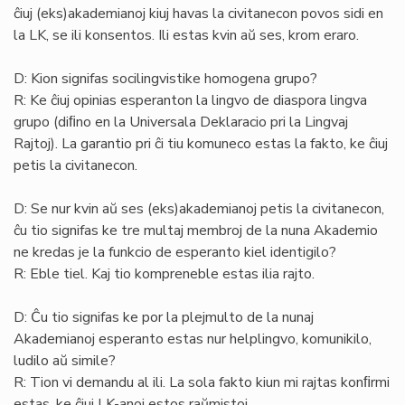
ĉiuj (eks)akademianoj kiuj havas la civitanecon povos sidi en
la LK, se ili konsentos. Ili estas kvin aŭ ses, krom eraro.
D: Kion signifas socilingvistike homogena grupo?
R: Ke ĉiuj opinias esperanton la lingvo de diaspora lingva
grupo (diﬁno en la Universala Deklaracio pri la Lingvaj
Rajtoj). La garantio pri ĉi tiu komuneco estas la fakto, ke ĉiuj
petis la civitanecon.
D: Se nur kvin aŭ ses (eks)akademianoj petis la civitanecon,
ĉu tio signifas ke tre multaj membroj de la nuna Akademio
ne kredas je la funkcio de esperanto kiel identigilo?
R: Eble tiel. Kaj tio kompreneble estas ilia rajto.
D: Ĉu tio signifas ke por la plejmulto de la nunaj
Akademianoj esperanto estas nur helplingvo, komunikilo,
ludilo aŭ simile?
R: Tion vi demandu al ili. La sola fakto kiun mi rajtas konﬁrmi
estas, ke ĉiuj LK-anoj estos raŭmistoj.