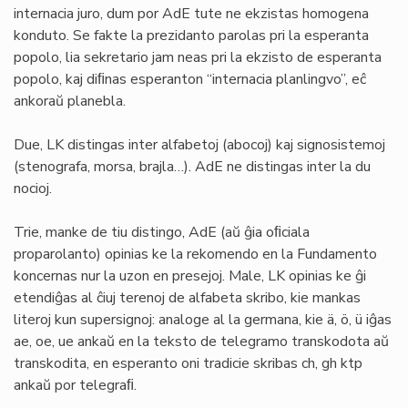
internacia juro, dum por AdE tute ne ekzistas homogena
konduto. Se fakte la prezidanto parolas pri la esperanta
popolo, lia sekretario jam neas pri la ekzisto de esperanta
popolo, kaj diﬁnas esperanton “internacia planlingvo”, eĉ
ankoraŭ planebla.
Due, LK distingas inter alfabetoj (abocoj) kaj signosistemoj
(stenografa, morsa, brajla…). AdE ne distingas inter la du
nocioj.
Trie, manke de tiu distingo, AdE (aŭ ĝia oﬁciala
proparolanto) opinias ke la rekomendo en la Fundamento
koncernas nur la uzon en presejoj. Male, LK opinias ke ĝi
etendiĝas al ĉiuj terenoj de alfabeta skribo, kie mankas
literoj kun supersignoj: analoge al la germana, kie ä, ö, ü iĝas
ae, oe, ue ankaŭ en la teksto de telegramo transkodota aŭ
transkodita, en esperanto oni tradicie skribas ch, gh ktp
ankaŭ por telegraﬁ.