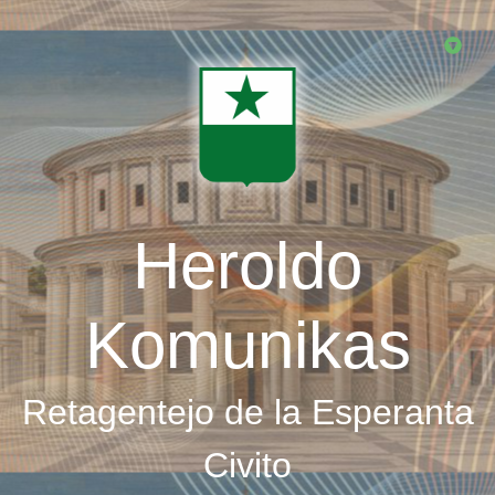
Skip
to
main
content
Heroldo
Komunikas
Retagentejo de la Esperanta
Civito