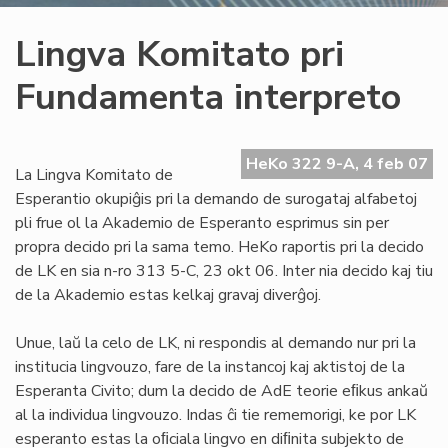
Lingva Komitato pri
Fundamenta interpreto
HeKo 322 9-A, 4 feb 07
La Lingva Komitato de
Esperantio okupiĝis pri la demando de surogataj alfabetoj
pli frue ol la Akademio de Esperanto esprimus sin per
propra decido pri la sama temo. HeKo raportis pri la decido
de LK en sia n-ro 313 5-C, 23 okt 06. Inter nia decido kaj tiu
de la Akademio estas kelkaj gravaj diverĝoj.
Unue, laŭ la celo de LK, ni respondis al demando nur pri la
institucia lingvouzo, fare de la instancoj kaj aktistoj de la
Esperanta Civito; dum la decido de AdE teorie eﬁkus ankaŭ
al la individua lingvouzo. Indas ĉi tie rememorigi, ke por LK
esperanto estas la oﬁciala lingvo en diﬁnita subjekto de