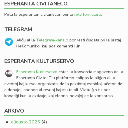
ESPERANTA CIVITANECO
Petu la esperantan civitanecon per la
reta formularo
.
TELEGRAM
Aliĝu al la
Telegram-kanalo
por resti ĝisdata pri la lastaj
HeKomunikoj
kaj por komenti ilin
.
ESPERANTA KULTURSERVO
Esperanta Kulturservo
estas la konsorcia magazeno de la
Esperanta Civito. Tiu platformo ebligas la aliĝon al la
eventoj kaj kursoj organizataj de la paktintaj establoj, aĉeton de
eldonaĵoj, abonon al revuoj kaj multe pli. Vizitu ĝin tuj por
konatiĝi kun la aktivaĵoj kaj eldonaj novaĵoj de la konsorcio.
ARKIVO
aŭgusto 2026
(4)