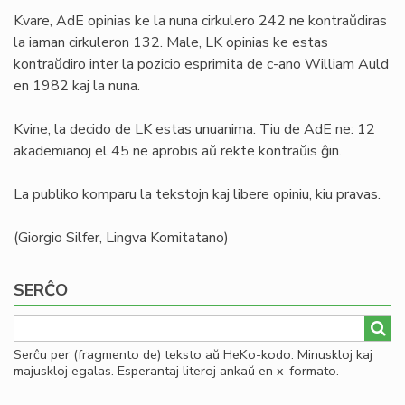
Kvare, AdE opinias ke la nuna cirkulero 242 ne kontraŭdiras
la iaman cirkuleron 132. Male, LK opinias ke estas
kontraŭdiro inter la pozicio esprimita de c-ano William Auld
en 1982 kaj la nuna.
Kvine, la decido de LK estas unuanima. Tiu de AdE ne: 12
akademianoj el 45 ne aprobis aŭ rekte kontraŭis ĝin.
La publiko komparu la tekstojn kaj libere opiniu, kiu pravas.
(Giorgio Silfer, Lingva Komitatano)
SERĈO
Serĉu per (fragmento de) teksto aŭ HeKo-kodo. Minuskloj kaj
majuskloj egalas. Esperantaj literoj ankaŭ en x-formato.