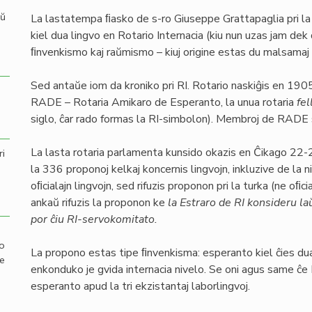
aŭ
La lastatempa ﬁasko de s-ro Giuseppe Grattapaglia pri l
kiel dua lingvo en Rotario Internacia (kiu nun uzas jam dek
ﬁnvenkismo kaj raŭmismo – kiuj origine estas du malsamaj s
Sed antaŭe iom da kroniko pri RI. Rotario naskiĝis en 19
RADE – Rotaria Amikaro de Esperanto, la unua rotaria
fe
siglo, ĉar rado formas la RI-simbolon). Membroj de RADE s
La lasta rotaria parlamenta kunsido okazis en Ĉikago 22-
ri
la 336 proponoj kelkaj koncernis lingvojn, inkluzive de la ni
oﬁcialajn lingvojn, sed rifuzis proponon pri la turka (ne oﬁc
ankaŭ rifuzis la proponon ke
la Estraro de RI konsideru l
por ĉiu RI-servokomitato.
mo
La propono estas tipe ﬁnvenkisma: esperanto kiel ĉies du
de
enkonduko je gvida internacia nivelo. Se oni agus same ĉe
esperanto apud la tri ekzistantaj laborlingvoj.