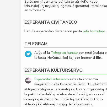
Serĉu per (fragmento de) teksto aŭ HeKo-kodo.
Minuskloj kaj majuskloj egalas. Esperantaj literoj ank
en x-formato.
ESPERANTA CIVITANECO
Petu la esperantan civitanecon per la
reta formularo
.
TELEGRAM
Aliĝu al la
Telegram-kanalo
por resti ĝisdata p
la lastaj HeKomunikoj
kaj por komenti ilin
.
ESPERANTA KULTURSERVO
Esperanta Kulturservo
estas la konsorcia
magazeno de la Esperanta Civito. Tiu platfor
ebligas la aliĝon al la eventoj kaj kursoj organizataj 
la paktintaj establoj, aĉeton de eldonaĵoj, abonon al
revuoj kaj multe pli. Vizitu ĝin tuj por konatiĝi kun la
aktivaĵoj kaj eldonaj novaĵoj de la konsorcio.