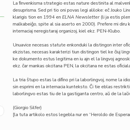
La ﬁnvenkisma strategio estas nature destinita al malvenko
desuprisma. Sed pri tio oni povas legi aliloke: eĉ Jouko L
klarigis tion en 1994 en
ELNA Newsletter
(li ja estis pl
malkabeiĝo, spite al sia aserto en 2000). Prefere mi diru k
internaciaj neregistaraj organizoj, kiel ekz. PEN-Klubo.
Unuavice necesas statute enkonduki la distingon inter oﬁcia
ekzistas, necesas karakterizi tiun distingon tiel ke ĉiuj ling
ke dokumento estus legitima en iu ajn el la lingvoj agnoskit
ekz. ĉar mankas okcitana PEN, la okcitana ne estas oﬁcial
La tria ŝtupo estas la diﬁno pri la laborlingvoj, nome la idi
sin esprimi en la internacia kunteksto. Ĉi tie eblas restrikt
laborlingvo estas tiu de la gastiganta centro, aŭ de la laŭ
(Giorgio Silfer)
ext
[la tuta artikolo estos legebla nur en “Heroldo de Espera
age