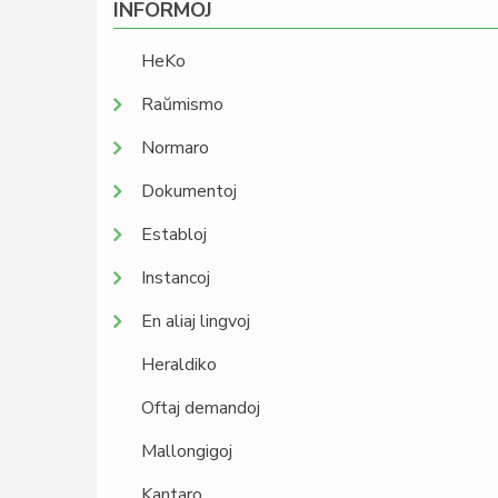
INFORMOJ
HeKo
Raŭmismo
Normaro
Dokumentoj
Establoj
Instancoj
En aliaj lingvoj
Heraldiko
Oftaj demandoj
Mallongigoj
Kantaro