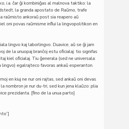
, i.a. ĉar ĝi kombiniĝas al malnova taktiko: la
indstedt, la granda apostato de Raŭmo, trafe
ena raŭmisto ankoraŭ post sia reapero aŭ
iel oni povas raŭmisme inﬂui la lingvopolitikon en
la lingvo kaj laborlingvo. Duavice, aŭ se ĝi jam
voj de la unuopaj branĉoj estu oﬁcialaj: tio signifas
aj kiel oﬁcialaj. Tiu ĝenerala (sed ne universala:
a lingvo) egalrajteco favoras ankaŭ esperanton.
omoj en kiuj ne nur oni rajtas, sed ankaŭ oni devas
i la nombron je nur du-tri, sed kun jena klaŭzo: plia
vice prezidanta. [ﬁno de la unua parto]
nto”]