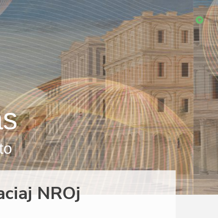
as
to
aciaj NROj