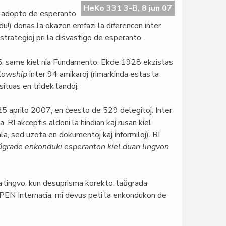
HeKo 331 3-B, 8 jun 07
a adopto de esperanto
 du!) donas la okazon emfazi la diferencon inter
trategioj pri la disvastigo de esperanto.
05, same kiel nia Fundamento. Ekde 1928 ekzistas
llowship
inter 94 amikaroj (rimarkinda estas la
ituas en tridek landoj.
25 aprilo 2007, en ĉeesto de 529 delegitoj. Inter
a. RI akceptis aldoni la hindian kaj rusan kiel
iala, sed uzota en dokumentoj kaj informiloj). RI
aŭgrade enkonduki esperanton kiel duan lingvon
a lingvo; kun desuprisma korekto: laŭgrada
 PEN Internacia, mi devus peti la enkondukon de