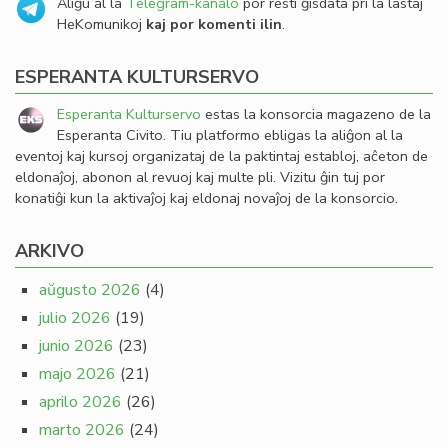
Aliĝu al la
Telegram-kanalo
por resti ĝisdata pri la lastaj
HeKomunikoj
kaj por komenti ilin
.
ESPERANTA KULTURSERVO
Esperanta Kulturservo
estas la konsorcia magazeno de la
Esperanta Civito. Tiu platformo ebligas la aliĝon al la
eventoj kaj kursoj organizataj de la paktintaj establoj, aĉeton de
eldonaĵoj, abonon al revuoj kaj multe pli. Vizitu ĝin tuj por
konatiĝi kun la aktivaĵoj kaj eldonaj novaĵoj de la konsorcio.
ARKIVO
aŭgusto 2026
(4)
julio 2026
(19)
junio 2026
(23)
majo 2026
(21)
aprilo 2026
(26)
marto 2026
(24)