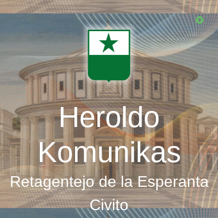
Skip
to
main
content
Heroldo
Komunikas
Retagentejo de la Esperanta
Civito