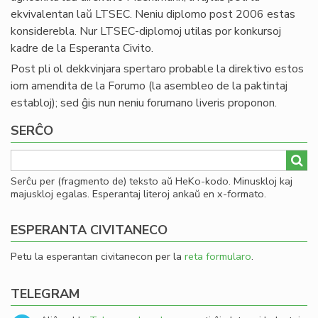
ekvivalentan laŭ LTSEC. Neniu diplomo post 2006 estas
konsiderebla. Nur LTSEC-diplomoj utilas por konkursoj
kadre de la Esperanta Civito.
Post pli ol dekkvinjara spertaro probable la direktivo estos
iom amendita de la Forumo (la asembleo de la paktintaj
establoj); sed ĝis nun neniu forumano liveris proponon.
SERĈO
Serĉu per (fragmento de) teksto aŭ HeKo-kodo. Minuskloj kaj
majuskloj egalas. Esperantaj literoj ankaŭ en x-formato.
ESPERANTA CIVITANECO
Petu la esperantan civitanecon per la
reta formularo
.
TELEGRAM