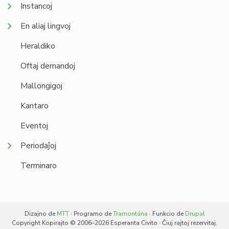
Instancoj
En aliaj lingvoj
Heraldiko
Oftaj demandoj
Mallongigoj
Kantaro
Eventoj
Periodaĵoj
Terminaro
Dizajno de
MTT
· Programo de
Tramontána
· Funkcio de
Drupal
Copyright Kopirajto © 2006–2026 Esperanta Civito · Ĉiuj rajtoj rezervitaj.