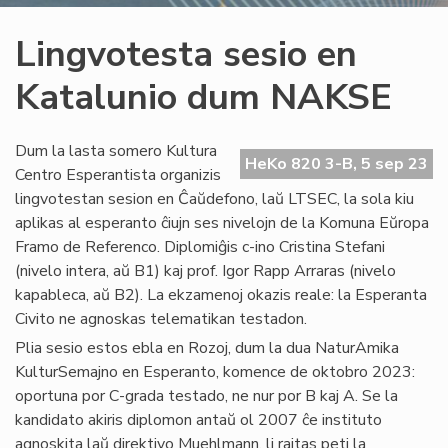
Lingvotesta sesio en
Katalunio dum NAKSE
Dum la lasta somero Kultura
HeKo 820 3-B, 5 sep 23
Centro Esperantista organizis
lingvotestan sesion en Ĉaŭdefono, laŭ LTSEC, la sola kiu
aplikas al esperanto ĉiujn ses nivelojn de la Komuna Eŭropa
Framo de Referenco. Diplomiĝis c-ino Cristina Stefani
(nivelo intera, aŭ B1) kaj prof. Igor Rapp Arraras (nivelo
kapableca, aŭ B2). La ekzamenoj okazis reale: la Esperanta
Civito ne agnoskas telematikan testadon.
Plia sesio estos ebla en Rozoj, dum la dua NaturAmika
KulturSemajno en Esperanto, komence de oktobro 2023:
oportuna por C-grada testado, ne nur por B kaj A. Se la
kandidato akiris diplomon antaŭ ol 2007 ĉe instituto
agnoskita laŭ direktivo Muehlmann, li rajtas peti la