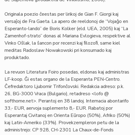
Originala poezio ĉeestas per lirikoj de Gian F. Giorgi kaj
versaĵoj de Fra Gaeta. La apero de reeldonoj de “Vojaĝo en
Esperanto-lando” de Boris Kolker (eld. UEA, 2005) kaj “La
Zamenhof-strato” donas al Mariana Evlogieva, respektive al
Vinko Oŝlak, la ŝancon por recenzi kaj ﬁlozoﬁ, same kiel
meditas Radoslaw Nowakowski pri konsumado kaj
produktado.
La revuon Literatura Foiro posedas, eldonas kaj administras
LF-koop. Ĝi estas organo de la Esperanta PEN-Centro.
Ĉefredaktoro Ljubomir Trifonĉovski. Redakcia adreso: p.k.
26, BG-3000 Vraca (Bulgario), retadreso <lofo @
softhome.net>. Perantoj en 38 landoj. Internacia abontarifo
33,- EUR, aervoja suplemento 8,- EUR. Rabatoj por
Esperantaj Civitanoj en Orienta Eŭropo (50%), Afriko (50%)
kaj Latin-Ameriko (33%). Provekzempleron petu de la
administrejo: CP 928, CH-2301 La Chaux-de-Fonds