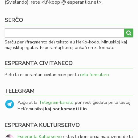
(Svislando): rete <lf-koop @ esperantio.net>.
SERĈO
Serĉu per (fragmento de) teksto aŭ HeKo-kodo. Minuskloj kaj
majuskloj egalas. Esperantaj literoj ankaŭ en x-formato.
ESPERANTA CIVITANECO
Petu la esperantan civitanecon per la
reta formularo
.
TELEGRAM
Aliĝu al la
Telegram-kanalo
por resti ĝisdata pri la lastaj
HeKomunikoj
kaj por komenti ilin
.
ESPERANTA KULTURSERVO
Esperanta Kulturservo
estas la konsorcia magazeno de la