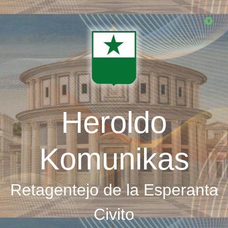
Skip
to
main
content
Heroldo
Komunikas
Retagentejo de la Esperanta
Civito