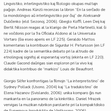
Lingvistiko, interlingvistiko kaj ﬁlologio okupas multajn
paĝojn. Andreas Künzli recenzas la libron “En la serĉado de
la mondolingvo aŭ interlingvistiko por ĉiuj” de Aleksandr
Duliĉenko (eld. Sezonoj, 2006). Gbeglo Koﬃ, Leen Deij kaj
Bertil Nilsson reagas al la klarigo de Perla Martinelli, kial ŝi
ne voĉdonis por la 9a Oﬁciala Aldono al la Universala
Vortaro (ŝia eseo aperis en LF 225). Geraldo Mattos
komentarias la kontribuon de Sigurdur H. Petursson (en LF
224) kadre de la semantika debato pri la altrudo de
etnolingvaj signifoj al esperantaj vortoj (ekinta en LF 220).
Claude Gacond daŭrigas sian esploron pri la vivo kaj
didaktika kontribuo de “markizo” Louis de Beaufront.
Giorgio Silfer konfrontigas la ﬁlmojn “La interpretistino” de
Sydney Pollack (Usono, 2004) kaj “La tradukistino” de
Elena Hazanov (Svislando, 2006): unika komparo ĝis nun
mankanta en la panoramo de la kinkritiko. Daniel Mrazek
vervigas la muzikan rubrikon parolante pri la kompaktdisko
de Supernova (produktita de Vinilkosmo, 2006).