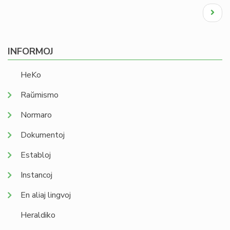
Pagination
Next
page
INFORMOJ
HeKo
Raŭmismo
Normaro
Dokumentoj
Establoj
Instancoj
En aliaj lingvoj
Heraldiko