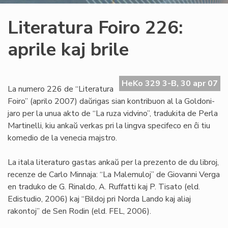
Literatura Foiro 226:
aprile kaj brile
HeKo 329 3-B, 30 apr 07
La numero 226 de “Literatura
Foiro” (aprilo 2007) daŭrigas sian kontribuon al la Goldoni-
jaro per la unua akto de “La ruza vidvino”, tradukita de Perla
Martinelli, kiu ankaŭ verkas pri la lingva specifeco en ĉi tiu
komedio de la venecia majstro.
La itala literaturo gastas ankaŭ per la prezento de du libroj,
recenze de Carlo Minnaja: “La Malemuloj” de Giovanni Verga
en traduko de G. Rinaldo, A. Ruffatti kaj P. Tisato (eld.
Edistudio, 2006) kaj “Bildoj pri Norda Lando kaj aliaj
rakontoj” de Sen Rodin (eld. FEL, 2006).