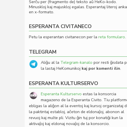
Serĉu per (fragmento de) teksto aŭ HeKo-kodo.
Minuskloj kaj majuskloj egalas. Esperantaj literoj ank
en x-formato.
ESPERANTA CIVITANECO
Petu la esperantan civitanecon per la
reta formularo
.
TELEGRAM
Aliĝu al la
Telegram-kanalo
por resti ĝisdata p
la lastaj HeKomunikoj
kaj por komenti ilin
.
ESPERANTA KULTURSERVO
Esperanta Kulturservo
estas la konsorcia
magazeno de la Esperanta Civito. Tiu platfor
ebligas la aliĝon al la eventoj kaj kursoj organizataj 
la paktintaj establoj, aĉeton de eldonaĵoj, abonon al
revuoj kaj multe pli. Vizitu ĝin tuj por konatiĝi kun la
aktivaĵoj kaj eldonaj novaĵoj de la konsorcio.