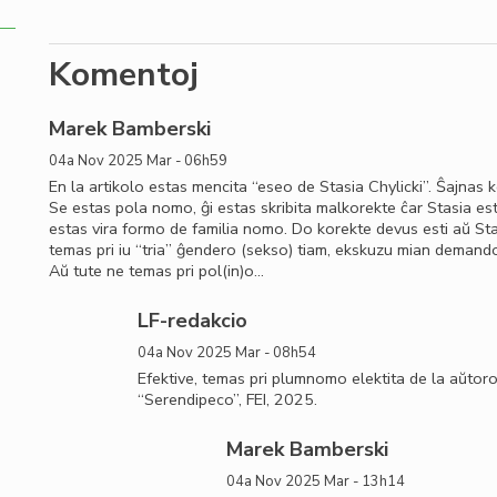
Komentoj
Marek Bamberski
04a Nov 2025 Mar - 06h59
En la artikolo estas mencita “eseo de Stasia Chylicki”. Ŝajnas 
Se estas pola nomo, ĝi estas skribita malkorekte ĉar Stasia es
estas vira formo de familia nomo. Do korekte devus esti aŭ Sta
temas pri iu “tria” ĝendero (sekso) tiam, ekskuzu mian demando
Aŭ tute ne temas pri pol(in)o…
LF-redakcio
04a Nov 2025 Mar - 08h54
Efektive, temas pri plumnomo elektita de la aŭtor
“Serendipeco”, FEI, 2025.
Marek Bamberski
04a Nov 2025 Mar - 13h14