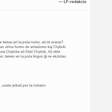
— LF-redakcio
ke temas pri la pola nomo, aŭ mi eraras?
tas virina formo de antaŭomo kaj Chylicki
sia Chylicka aŭ Staś Chylicki. Aŭ eble
n, tamen en la pola lingvo ĝi ne ekzistas.
o, uzata ankaŭ por la romano