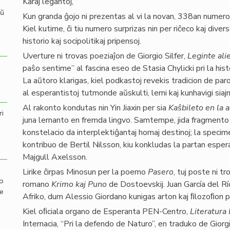
Karaj legantoj,
aŭ
Kun granda ĝojo ni prezentas al vi la novan, 338an numeron
Kiel kutime, ĉi tiu numero surprizas nin per riĉeco kaj dive
historio kaj socipolitikaj pripensoj.
Uverture ni trovas poeziaĵon de Giorgio Silfer,
Leginte al
paŝo sentime”
al fascina eseo de Stasia Chylicki pri la his
La aŭtoro klarigas, kiel podkastoj revekis tradicion de par
al esperantistoj tutmonde aŭskulti, lerni kaj kunhavigi siajn
Al rakonto kondutas nin Yin Jiaxin per sia
Kaŝbileto en la 
ri
juna lernanto en fremda lingvo. Samtempe, jida fragmento e
konstelacio da interplektiĝantaj homaj destinoj; la specim
kontribuo de Bertil Nilsson, kiu konkludas la partan espe
Majgull Axelsson.
Lirike ĉirpas Minosun per la poemo
Pasero
, tuj poste ni t
mo
romano
Krimo kaj Puno
de Dostoevskij. Juan García del R
de
Afriko, dum Alessio Giordano kunigas arton kaj ﬁlozoﬁon p
Kiel oﬁciala organo de Esperanta PEN-Centro,
Literatura
Internacia, “Pri la defendo de Naturo”, en traduko de Giorgi