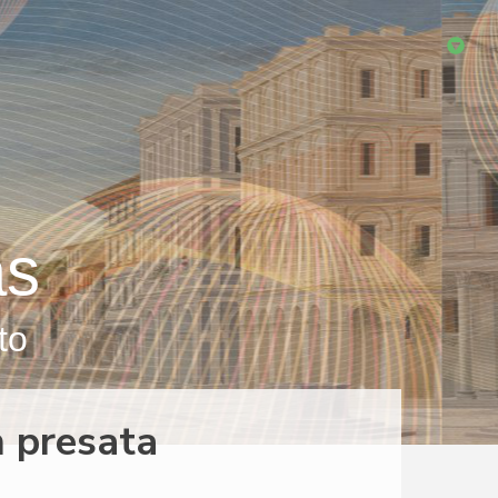
as
to
n presata