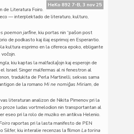
HeKo 892 7-B, 3 nov 25
 de Literatura Foiro.
rseco — interplektado de literaturo, kulturo,
ies poemon jarﬁne
, kiu portas nin “paŝon post
torio de podkasto kaj iliaj esprimoj en Esperantio.
ola kultura esprimo en la cifereca epoko, ebligante
 voĉojn.
angla
, kiu kaptas la malfacilaĵojn kaj esperojn de
l Israel Singer malfermas al ni fenestron al
enon, tradukita de Perla Martinelli, sekvas sama
rantigon de la romano
Mi ne nomiĝas Miriam
, de
rovas literaturan analizon de Nikita Pimenov pri la
ío proze ludas vortmelodion nin transportantan al
er eseo pri la rolo de muziko en antikva Helenio.
 Foiro
raportas pri la lasta manifesto de PEN
o Silfer, kiu interalie recenzas la ﬁlmon
La torina