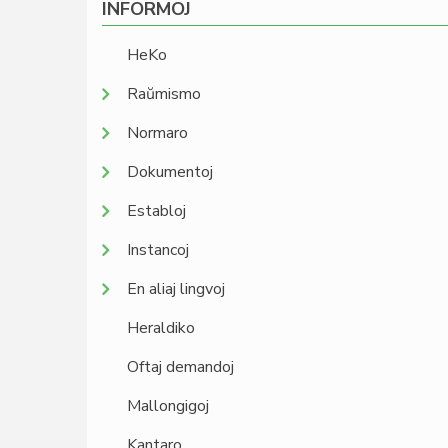
INFORMOJ
HeKo
Raŭmismo
Normaro
Dokumentoj
Establoj
Instancoj
En aliaj lingvoj
Heraldiko
Oftaj demandoj
Mallongigoj
Kantaro