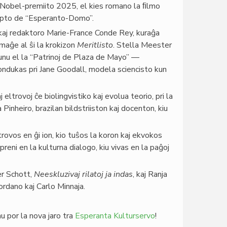
 Nobel-premiito 2025, el kies romano la ﬁlmo
oncepto de “Esperanto-Domo”.
kaj redaktoro Marie-France Conde Rey, kuraĝa
omaĝe al ŝi la krokizon
Meritlisto
. Stella Meester
unu el la “Patrinoj de Plaza de Mayo” —
ndukas pri Jane Goodall, modela sciencisto kun
 eltrovoj ĉe biolingvistiko kaj evolua teorio, pri la
Pinheiro, brazilan bildstriiston kaj docenton, kiu
 trovos en ĝi ion, kio tuŝos la koron kaj ekvokos
preni en la kulturna dialogo, kiu vivas en la paĝoj
ver Schott,
Neeskluzivaj rilatoj ja indas
, kaj Ranja
ordano kaj Carlo Minnaja.
 por la nova jaro tra
Esperanta Kulturservo
!