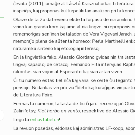
ĉevalo
(2011), omaĝe al László Krasznahorkai, Literatura
inspiriĝis, kaj proponas kulturpolikitan analizon pri la k
Okaze de la 2a datreveno ekde la forpaso de nia amikino 
virino kun granda koro kaj amo al nia lingvo, ni reproponis 
rememorigas senﬁnan bataladon de Vera Vigevani Jarach, 
memoraĵo plena de aŭtenta homeco; Perla Martinelli enko
naturamika sinteno kaj etologiaj interesoj.
En la lingvistika fako, Alessio Giordano gvidas nin tra lastaj
lingvaj kapabloj de cetacoj. Fernando Pita intervjuas Rapha 
rakontas sian vojon al Esperanto kaj sian artan vivon.
Ĉi tiu numero estas tiel riĉa kaj varia, ke certe ĉiu leganto
pensojn. Ni dankas vin pro via ﬁdelo kaj kuraĝigas vin parto
de Literatura Foiro.
Fermas la numeron, la lasta de tiu ĉi jaro, recenzoj pri Oli
Zaﬁnifotsy,
Kiel herbo en vento
, respektive de Alessio Gi
ext
Legu la
enhavtabelon
!
age
La revuon posedas, eldonas kaj administras LF-koop, abonu