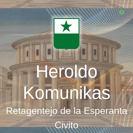
Skip
to
main
content
Heroldo
Komunikas
Retagentejo de la Esperanta
Civito