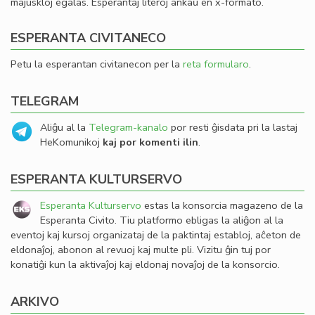
majuskloj egalas. Esperantaj literoj ankaŭ en x-formato.
ESPERANTA CIVITANECO
Petu la esperantan civitanecon per la
reta formularo
.
TELEGRAM
Aliĝu al la
Telegram-kanalo
por resti ĝisdata pri la lastaj
HeKomunikoj
kaj por komenti ilin
.
ESPERANTA KULTURSERVO
Esperanta Kulturservo
estas la konsorcia magazeno de la
Esperanta Civito. Tiu platformo ebligas la aliĝon al la
eventoj kaj kursoj organizataj de la paktintaj establoj, aĉeton de
eldonaĵoj, abonon al revuoj kaj multe pli. Vizitu ĝin tuj por
konatiĝi kun la aktivaĵoj kaj eldonaj novaĵoj de la konsorcio.
ARKIVO