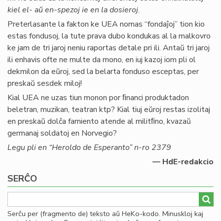
kiel el- aŭ en-spezoj ie en la dosieroj
.
Preterlasante la fakton ke UEA nomas “fondaĵoj” tion kio
estas fondusoj, la tute prava dubo kondukas al la malkovro
ke jam de tri jaroj neniu raportas detale pri ili. Antaŭ tri jaroj
ili enhavis ofte ne multe da mono, en iuj kazoj iom pli ol
dekmilon da eŭroj, sed la belarta fonduso esceptas, per
preskaŭ sesdek miloj!
Kial UEA ne uzas tiun monon por ﬁnanci produktadon
beletran, muzikan, teatran ktp? Kial tiuj eŭroj restas izolitaj
en preskaŭ dolĉa farniento atende al militﬁno, kvazaŭ
germanaj soldatoj en Norvegio?
Legu pli en “Heroldo de Esperanto” n-ro 2379
— HdE-redakcio
SERĈO
Serĉu per (fragmento de) teksto aŭ HeKo-kodo. Minuskloj kaj