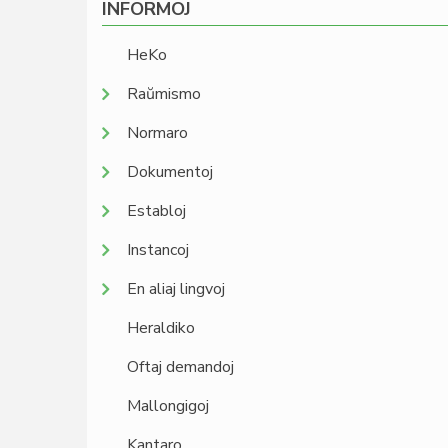
INFORMOJ
HeKo
Raŭmismo
Normaro
Dokumentoj
Establoj
Instancoj
En aliaj lingvoj
Heraldiko
Oftaj demandoj
Mallongigoj
Kantaro