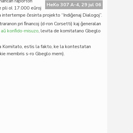
ﬁnancan raporton
HeKo 307 A-4, 29 jul 06
 pli ol 17.000 eŭroj
la intertempe ĉesinta projekto “Indiĝenaj Dialogoj”.
raranon pri ﬁnancoj (d-ron Corsetti) kaj ĝeneralan
o aŭ konﬁdo-misuzo
, levita de komitatano Gbeglo
a Komitato, estis la fakto, ke la kontestatan
 (kie membris s-ro Gbeglo mem).