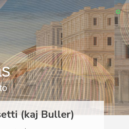
as
to
tti (kaj Buller)