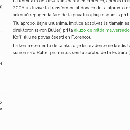
La Komitato de UEA, kunsidanta en Florenco, aprobis la 
aŭ
2005, inkluzive la transformon al donaco de la alprunto de
ankoraŭ repagenda fare de la privatuloj kiuj responsis pri 
Tiu aprobo, ŝajne unuanima, implice absolvas la tiamajn est
direktoron (s-ron Buller) pri la
akuzo de milda malversaci
Koﬃ (kiu ne povas ĉeesti en Florenco).
La kerna elemento de la akuzo, je kiu evidente ne kredis l
sumon s-ro Buller pruntintus sen la aprobo de la Estraro
ri
mo
de