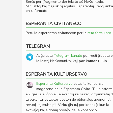
Serĉu per (fragmento de) teksto aŭ HeKo-kodo.
Minuskloj kaj majuskloj egalas. Esperantaj literoj ank
en x-formato.
ESPERANTA CIVITANECO
Petu la esperantan civitanecon per la
reta formularo
.
TELEGRAM
Aliĝu al la
Telegram-kanalo
por resti ĝisdata p
la lastaj HeKomunikoj
kaj por komenti ilin
.
ESPERANTA KULTURSERVO
Esperanta Kulturservo
estas la konsorcia
magazeno de la Esperanta Civito. Tiu platfor
ebligas la aliĝon al la eventoj kaj kursoj organizataj 
la paktintaj establoj, aĉeton de eldonaĵoj, abonon al
revuoj kaj multe pli. Vizitu ĝin tuj por konatiĝi kun la
aktivaĵoj kaj eldonaj novaĵoj de la konsorcio.