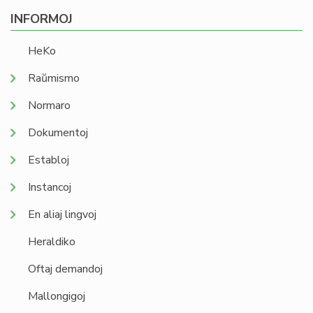
INFORMOJ
HeKo
Raŭmismo
Normaro
Dokumentoj
Establoj
Instancoj
En aliaj lingvoj
Heraldiko
Oftaj demandoj
Mallongigoj