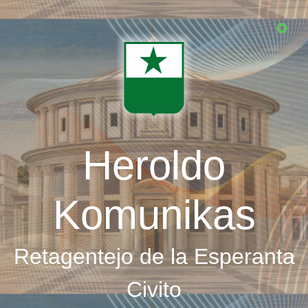
Skip
to
main
content
Heroldo
Komunikas
Retagentejo de la Esperanta
Civito