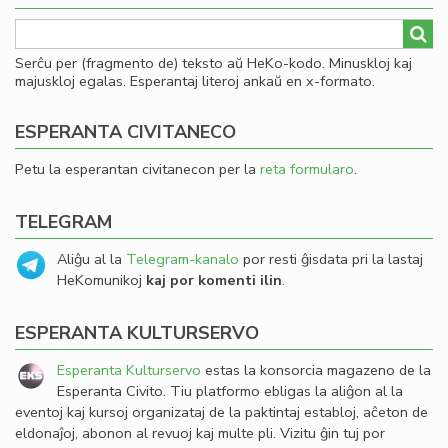
Serĉu per (fragmento de) teksto aŭ HeKo-kodo. Minuskloj kaj
majuskloj egalas. Esperantaj literoj ankaŭ en x-formato.
ESPERANTA CIVITANECO
Petu la esperantan civitanecon per la
reta formularo
.
TELEGRAM
Aliĝu al la
Telegram-kanalo
por resti ĝisdata pri la lastaj
HeKomunikoj
kaj por komenti ilin
.
ESPERANTA KULTURSERVO
Esperanta Kulturservo
estas la konsorcia magazeno de la
Esperanta Civito. Tiu platformo ebligas la aliĝon al la
eventoj kaj kursoj organizataj de la paktintaj establoj, aĉeton de
eldonaĵoj, abonon al revuoj kaj multe pli. Vizitu ĝin tuj por