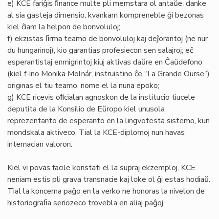
e) KCE fariĝis ﬁnance multe pli memstara ol antaŭe, danke
al sia gasteja dimensio, kvankam kompreneble ĝi bezonas
kiel ĉiam la helpon de bonvoluloj;
f) ekzistas ﬁrma teamo de bonvoluloj kaj deĵorantoj (ne nur
du hungarinoj), kio garantias profesiecon sen salajroj; eĉ
esperantistaj enmigrintoj kiuj aktivas daŭre en Ĉaŭdefono
(kiel f-ino Monika Molnár, instruistino ĉe “La Grande Ourse”)
originas el tiu teamo, nome el la nuna epoko;
g) KCE ricevis oﬁcialan agnoskon de la institucio tiucele
deputita de la Konsilio de Eŭropo kiel unusola
reprezentanto de esperanto en la lingvotesta sistemo, kun
mondskala aktiveco. Tial la KCE-diplomoj nun havas
internacian valoron.
Kiel vi povas facile konstati el la supraj ekzemploj, KCE
neniam estis pli grava transnacie kaj loke ol ĝi estas hodiaŭ.
Tial la koncerna paĝo en la verko ne honoras la nivelon de
historiograﬁa seriozeco trovebla en aliaj paĝoj.