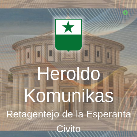
Skip
to
main
content
Heroldo
Komunikas
Retagentejo de la Esperanta
Civito