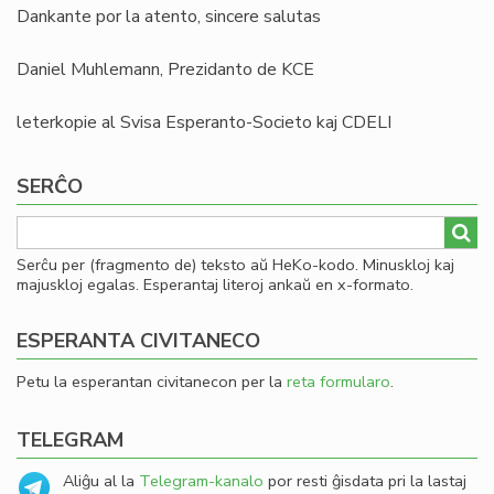
Dankante por la atento, sincere salutas
Daniel Muhlemann, Prezidanto de KCE
leterkopie al Svisa Esperanto-Societo kaj CDELI
SERĈO
Serĉu per (fragmento de) teksto aŭ HeKo-kodo. Minuskloj kaj
majuskloj egalas. Esperantaj literoj ankaŭ en x-formato.
ESPERANTA CIVITANECO
Petu la esperantan civitanecon per la
reta formularo
.
TELEGRAM
Aliĝu al la
Telegram-kanalo
por resti ĝisdata pri la lastaj