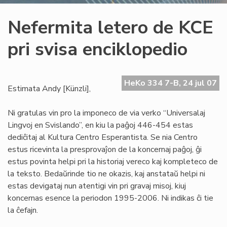
Nefermita letero de KCE
pri svisa enciklopedio
HeKo 334 7-B, 24 jul 07
Estimata Andy [Künzli],
Ni gratulas vin pro la imponeco de via verko “Universalaj
Lingvoj en Svislando”, en kiu la paĝoj 446-454 estas
dediĉitaj al Kultura Centro Esperantista. Se nia Centro
estus ricevinta la presprovaĵon de la koncernaj paĝoj, ĝi
estus povinta helpi pri la historiaj vereco kaj kompleteco de
la teksto. Bedaŭrinde tio ne okazis, kaj anstataŭ helpi ni
estas devigataj nun atentigi vin pri gravaj misoj, kiuj
koncernas esence la periodon 1995-2006. Ni indikas ĉi tie
la ĉefajn.