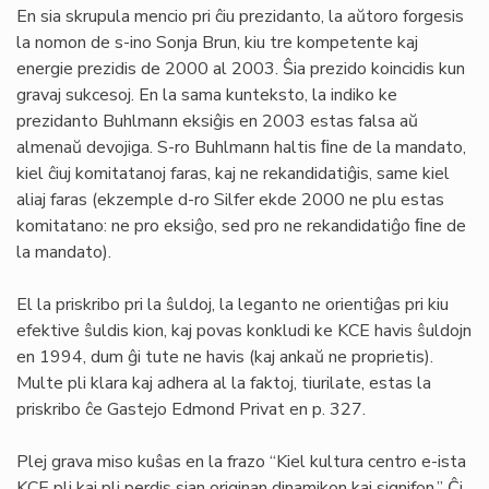
En sia skrupula mencio pri ĉiu prezidanto, la aŭtoro forgesis
la nomon de s-ino Sonja Brun, kiu tre kompetente kaj
energie prezidis de 2000 al 2003. Ŝia prezido koincidis kun
gravaj sukcesoj. En la sama kunteksto, la indiko ke
prezidanto Buhlmann eksiĝis en 2003 estas falsa aŭ
almenaŭ devojiga. S-ro Buhlmann haltis ﬁne de la mandato,
kiel ĉiuj komitatanoj faras, kaj ne rekandidatiĝis, same kiel
aliaj faras (ekzemple d-ro Silfer ekde 2000 ne plu estas
komitatano: ne pro eksiĝo, sed pro ne rekandidatiĝo ﬁne de
la mandato).
El la priskribo pri la ŝuldoj, la leganto ne orientiĝas pri kiu
efektive ŝuldis kion, kaj povas konkludi ke KCE havis ŝuldojn
en 1994, dum ĝi tute ne havis (kaj ankaŭ ne proprietis).
Multe pli klara kaj adhera al la faktoj, tiurilate, estas la
priskribo ĉe Gastejo Edmond Privat en p. 327.
Plej grava miso kuŝas en la frazo “Kiel kultura centro e-ista
KCE pli kaj pli perdis sian originan dinamikon kaj signifon.” Ĉi