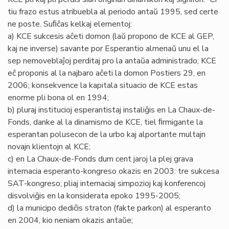
tiu frazo estus atribuebla al periodo antaŭ 1995, sed certe
ne poste. Suﬁĉas kelkaj elementoj:
a) KCE sukcesis aĉeti domon (laŭ propono de KCE al GEP,
kaj ne inverse) savante por Esperantio almenaŭ unu el la
sep nemoveblaĵoj perditaj pro la antaŭa administrado; KCE
eĉ proponis al la najbaro aĉeti la domon Postiers 29, en
2006; konsekvence la kapitala situacio de KCE estas
enorme pli bona ol en 1994;
b) pluraj institucioj esperantistaj instaliĝis en La Chaux-de-
Fonds, danke al la dinamismo de KCE, tiel ﬁrmigante la
esperantan polusecon de la urbo kaj alportante multajn
novajn klientojn al KCE;
c) en La Chaux-de-Fonds dum cent jaroj la plej grava
internacia esperanto-kongreso okazis en 2003: tre sukcesa
SAT-kongreso; pliaj internaciaj simpozioj kaj konferencoj
disvolviĝis en la konsiderata epoko 1995-2005;
d) la municipo dediĉis straton (fakte parkon) al esperanto
en 2004, kio neniam okazis antaŭe;