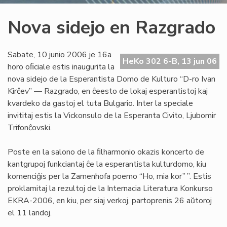
Nova sidejo en Razgrado
Sabate, 10 junio 2006 je 16a
HeKo 302 6-B, 13 jun 06
horo oﬁciale estis inaugurita la
nova sidejo de la Esperantista Domo de Kulturo “D-ro Ivan
Kirĉev” — Razgrado, en ĉeesto de lokaj esperantistoj kaj
kvardeko da gastoj el tuta Bulgario. Inter la speciale
invititaj estis la Vickonsulo de la Esperanta Civito, Ljubomir
Trifonĉovski.
Poste en la salono de la ﬁlharmonio okazis koncerto de
kantgrupoj funkciantaj ĉe la esperantista kulturdomo, kiu
komenciĝis per la Zamenhofa poemo “Ho, mia kor” ”. Estis
proklamitaj la rezultoj de la Internacia Literatura Konkurso
EKRA-2006, en kiu, per siaj verkoj, partoprenis 26 aŭtoroj
el 11 landoj.