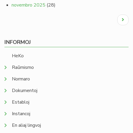
novembro 2025
(28)
Pagination
Next
page
INFORMOJ
HeKo
Raŭmismo
Normaro
Dokumentoj
Establoj
Instancoj
En aliaj lingvoj