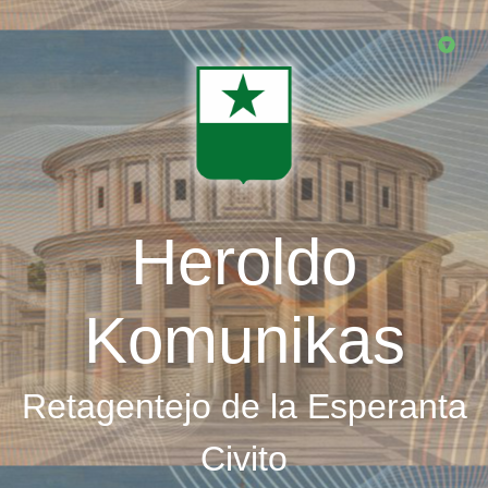
Skip
to
main
content
Heroldo
Komunikas
Retagentejo de la Esperanta
Civito