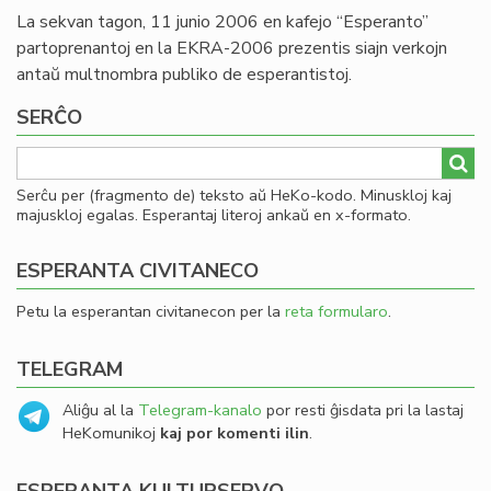
La sekvan tagon, 11 junio 2006 en kafejo “Esperanto”
partoprenantoj en la EKRA-2006 prezentis siajn verkojn
antaŭ multnombra publiko de esperantistoj.
SERĈO
Serĉu per (fragmento de) teksto aŭ HeKo-kodo. Minuskloj kaj
majuskloj egalas. Esperantaj literoj ankaŭ en x-formato.
ESPERANTA CIVITANECO
Petu la esperantan civitanecon per la
reta formularo
.
TELEGRAM
Aliĝu al la
Telegram-kanalo
por resti ĝisdata pri la lastaj
HeKomunikoj
kaj por komenti ilin
.