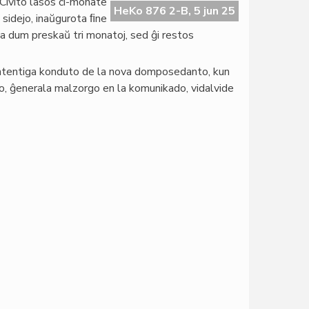
 Civito lasos ĉi-monate
HeKo 876 2-B, 5 jun 25
 sidejo, inaŭgurota ﬁne
 dum preskaŭ tri monatoj, sed ĝi restos
ontentiga konduto de la nova domposedanto, kun
o, ĝenerala malzorgo en la komunikado, vidalvide