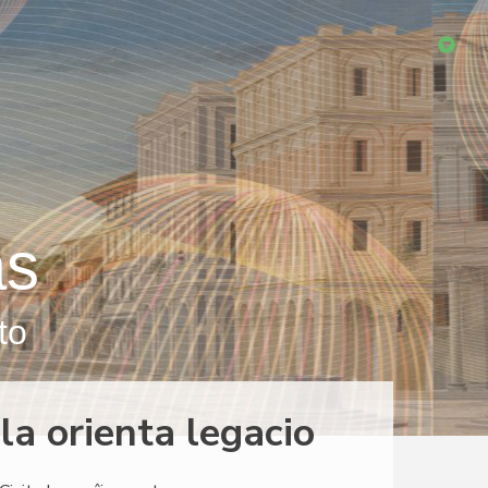
as
to
la orienta legacio