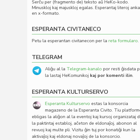
Serĉu per (fragmento de) teksto aŭ HeKo-kodo.
Minuskloj kaj majuskloj egalas. Esperantaj literoj ank
en x-formato.
ESPERANTA CIVITANECO
Petu la esperantan civitanecon per la
reta formularo
.
TELEGRAM
Aliĝu al la
Telegram-kanalo
por resti ĝisdata p
la lastaj HeKomunikoj
kaj por komenti ilin
.
ESPERANTA KULTURSERVO
Esperanta Kulturservo
estas la konsorcia
magazeno de la Esperanta Civito. Tiu platfor
ebligas la aliĝon al la eventoj kaj kursoj organizataj 
la paktintaj establoj, aĉeton de eldonaĵoj, abonon al
revuoj kaj multe pli. Vizitu ĝin tuj por konatiĝi kun la
aktivaĵoj kaj eldonaj novaĵoj de la konsorcio.