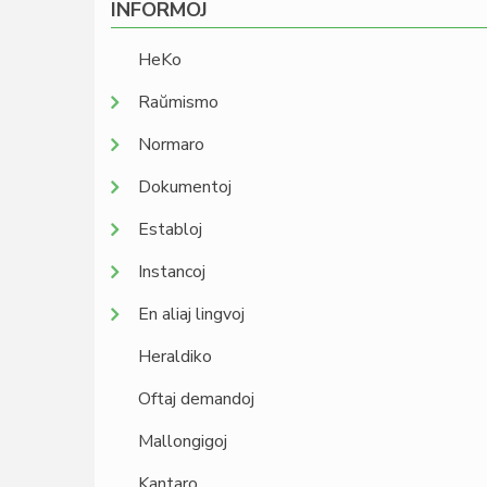
INFORMOJ
HeKo
Raŭmismo
Normaro
Dokumentoj
Establoj
Instancoj
En aliaj lingvoj
Heraldiko
Oftaj demandoj
Mallongigoj
Kantaro