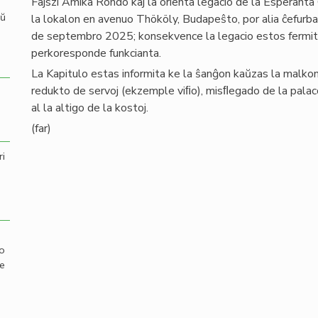
Fajszi Amika Rondo kaj la orienta legacio de la Esperanta
aŭ
la lokalon en avenuo Thököly, Budapeŝto, por alia ĉefurba
de septembro 2025; konsekvence la legacio estos fermita
perkoresponde funkcianta.
La Kapitulo estas informita ke la ŝanĝon kaŭzas la malk
redukto de servoj (ekzemple viﬁo), misﬂegado de la palac
al la altigo de la kostoj.
(far)
ri
mo
de