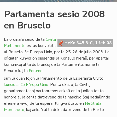
Parlamenta sesio 2008
en Bruselo
La ordinara sesio de la
Civita
HeKo 345 8-C, 1 feb 08
Parlamento
estas kunvokita
al Bruselo, ĉe Eŭropa Unio, por la 25-26 de julio 2008. La
oﬁcialan kunvokon dissendis la Konsulo hieraŭ, per apartaj
komunikoj al la du branĉoj de la Parlamento, nome la
Senato kaj la
Forumo
.
Jam la duan fojon la Parlamento de la Esperanta Civito
kunsidas ĉe Eŭropa Unio
. Por la okazo, la Civitaj
geparlamentanoj partoprenos ankaŭ en la jubilea festo,
honore al la centa datreveno de la naskiĝo (kaj bedaŭrinde
efemera vivo) de la esperantlingva ŝtato en
Neŭtrala
Moresneto
, kaj ankaŭ al la deka datreveno de la Pakto.