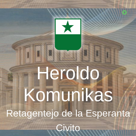
Skip
to
main
content
Heroldo
Komunikas
Retagentejo de la Esperanta
Civito