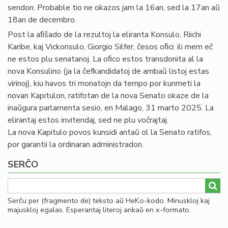
sendon. Probable tio ne okazos jam la 16an, sed la 17an aŭ
18an de decembro.
Post la aﬁŝado de la rezultoj la eliranta Konsulo, Riichi
Karibe, kaj Vickonsulo, Giorgio Silfer, ĉesos oﬁci: ili mem eĉ
ne estos plu senatanoj. La oﬁco estos transdonita al la
nova Konsulino (ja la ĉefkandidatoj de ambaŭ listoj estas
virinoj), kiu havos tri monatojn da tempo por kunmeti la
novan Kapitulon, ratifotan de la nova Senato okaze de la
inaŭgura parlamenta sesio, en Malago, 31 marto 2025. La
elirantaj estos invitendaj, sed ne plu voĉrajtaj.
La nova Kapitulo povos kunsidi antaŭ ol la Senato ratifos,
por garantii la ordinaran administradon.
SERĈO
Serĉu per (fragmento de) teksto aŭ HeKo-kodo. Minuskloj kaj
majuskloj egalas. Esperantaj literoj ankaŭ en x-formato.