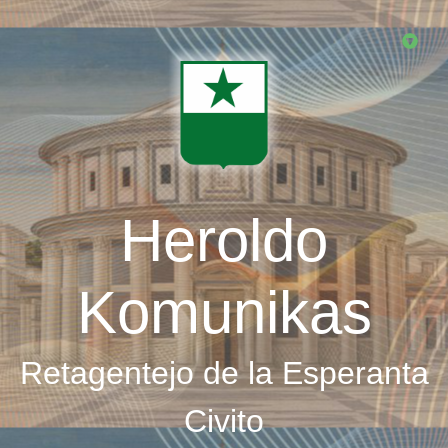
Skip
to
main
content
Heroldo
Komunikas
Retagentejo de la Esperanta
Civito