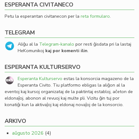
ESPERANTA CIVITANECO
Petu la esperantan civitanecon per la
reta formularo
.
TELEGRAM
Aliĝu al la
Telegram-kanalo
por resti ĝisdata pri la lastaj
HeKomunikoj
kaj por komenti ilin
.
ESPERANTA KULTURSERVO
Esperanta Kulturservo
estas la konsorcia magazeno de la
Esperanta Civito. Tiu platformo ebligas la aliĝon al la
eventoj kaj kursoj organizataj de la paktintaj establoj, aĉeton de
eldonaĵoj, abonon al revuoj kaj multe pli. Vizitu ĝin tuj por
konatiĝi kun la aktivaĵoj kaj eldonaj novaĵoj de la konsorcio.
ARKIVO
aŭgusto 2026
(4)