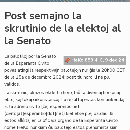
Post semajno la
skrutinio de la elektoj al
la Senato
La balotiloj por la Senato
HeKo 853 4-C, 9 dec 24
de la Esperanta Civito
povas atingi la respektivajn balotejojn nur ĝis la 20h00 CET
de la 15a de decembro 2024: post tiu horo ili ne plu
validos.
La skrutinioj okazos ekde tiu horo, laŭ la diversaj horzonaj
ebloj kaj lokaj cirkonstancoj. La rezultoj estas komunikendaj
al la adreso
civito
[ĉe]
esperantio
.
net
(civito[at]esperantio[dot]net)
kiel eble plej baldaŭ. Ili
estos aﬁŝitaj en la oﬁciala organo de la Esperanta Civito,
nome HeKo, nur kiam ĉiu balotejo estos plenuminta sian