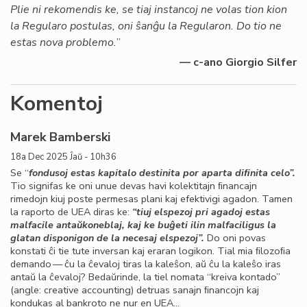
Plie ni rekomendis ke, se tiaj instancoj ne volas tion kion
la Regularo postulas, oni ŝanĝu la Regularon. Do tio ne
estas nova problemo.
”
— c-ano Giorgio Silfer
Komentoj
Marek Bamberski
18a Dec 2025 Ĵaŭ - 10h36
Se “
fondusoj estas kapitalo destinita por aparta diﬁnita celo”.
Tio signifas ke oni unue devas havi kolektitajn ﬁnancajn
rimedojn kiuj poste permesas plani kaj efektivigi agadon. Tamen
la raporto de UEA diras ke:
“tiuj elspezoj pri agadoj estas
malfacile
antaŭkoneblaj, kaj ke buĝeti ilin malfaciligus la
glatan disponigon de la necesaj elspezoj”.
Do oni povas
konstati ĉi tie tute inversan kaj eraran logikon. Tial mia ﬁlozoﬁa
demando — ĉu la ĉevaloj tiras la kaleŝon, aŭ ĉu la kaleŝo iras
antaŭ la ĉevaloj? Bedaŭrinde, la tiel nomata “kreiva kontado”
(angle: creative accounting) detruas sanajn ﬁnancojn kaj
kondukas al bankroto ne nur en UEA…