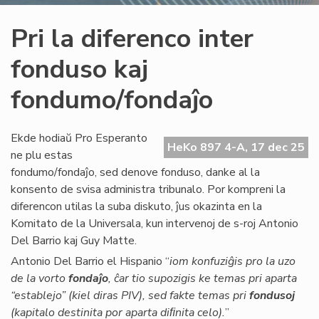
Pri la diferenco inter
fonduso kaj
fondumo/fondaĵo
Ekde hodiaŭ Pro Esperanto
HeKo 897 4-A, 17 dec 25
ne plu estas
fondumo/fondaĵo, sed denove fonduso, danke al la
konsento de svisa administra tribunalo. Por kompreni la
diferencon utilas la suba diskuto, ĵus okazinta en la
Komitato de la Universala, kun intervenoj de s-roj Antonio
Del Barrio kaj Guy Matte.
Antonio Del Barrio el Hispanio “
iom konfuziĝis pro la uzo
de la vorto
fondaĵo
, ĉar tio supozigis ke temas pri aparta
“establejo” (kiel diras PIV), sed fakte temas pri
fondusoj
(kapitalo destinita por aparta diﬁnita celo).
”