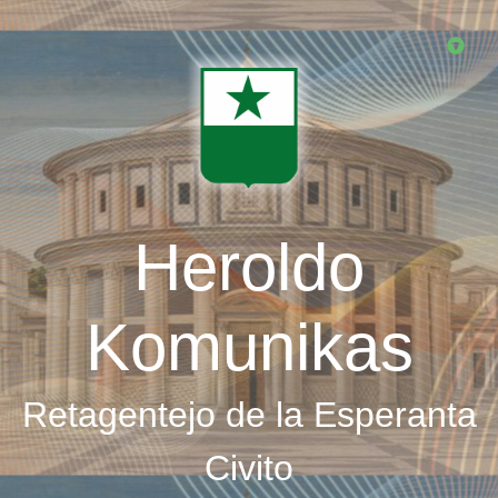
Skip
to
main
content
Heroldo
Komunikas
Retagentejo de la Esperanta
Civito