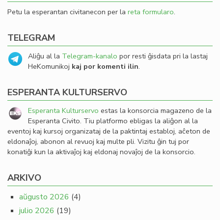
Petu la esperantan civitanecon per la
reta formularo
.
TELEGRAM
Aliĝu al la
Telegram-kanalo
por resti ĝisdata pri la lastaj
HeKomunikoj
kaj por komenti ilin
.
ESPERANTA KULTURSERVO
Esperanta Kulturservo
estas la konsorcia magazeno de la
Esperanta Civito. Tiu platformo ebligas la aliĝon al la
eventoj kaj kursoj organizataj de la paktintaj establoj, aĉeton de
eldonaĵoj, abonon al revuoj kaj multe pli. Vizitu ĝin tuj por
konatiĝi kun la aktivaĵoj kaj eldonaj novaĵoj de la konsorcio.
ARKIVO
aŭgusto 2026
(4)
julio 2026
(19)