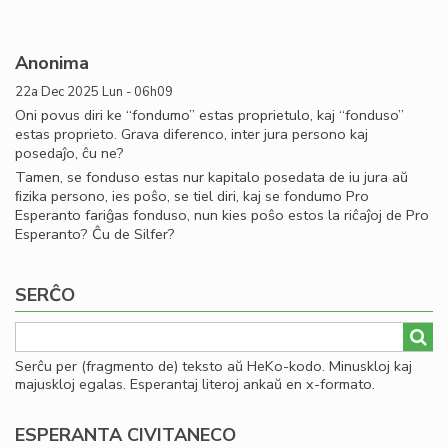
Anonima
22a Dec 2025 Lun - 06h09
Oni povus diri ke “fondumo” estas proprietulo, kaj “fonduso”
estas proprieto. Grava diferenco, inter jura persono kaj
posedaĵo, ĉu ne?
Tamen, se fonduso estas nur kapitalo posedata de iu jura aŭ
ﬁzika persono, ies poŝo, se tiel diri, kaj se fondumo Pro
Esperanto fariĝas fonduso, nun kies poŝo estos la riĉaĵoj de Pro
Esperanto? Ĉu de Silfer?
SERĈO
Serĉu per (fragmento de) teksto aŭ HeKo-kodo. Minuskloj kaj
majuskloj egalas. Esperantaj literoj ankaŭ en x-formato.
ESPERANTA CIVITANECO