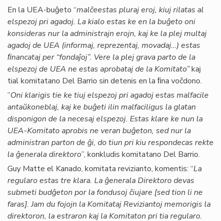
En la UEA-buĝeto “
malĉeestas pluraj eroj, kiuj rilatas al
elspezoj pri agadoj. La kialo estas ke en la buĝeto oni
konsideras nur la administrajn erojn, kaj ke la plej multaj
agadoj de UEA (informaj, reprezentaj, movadaj…) estas
ﬁnancataj per “fondaĵoj”. Vere la plej grava parto de la
elspezoj de UEA ne estas aprobataj de la Komitato”
kaj
tial komitatano Del Barrio sin detenis en la ﬁna voĉdono.
”
Oni klarigis tie ke tiuj elspezoj pri agadoj estas malfacile
antaŭkoneblaj, kaj ke buĝeti ilin malfaciligus la glatan
disponigon de la necesaj elspezoj. Estas klare ke nun la
UEA-Komitato aprobis ne veran buĝeton, sed nur la
administran parton de ĝi, do tiun pri kiu respondecas rekte
la ĝenerala direktoro
”, konkludis komitatano Del Barrio.
Guy Matte el Kanado, komitata revizianto, komentis: “
La
regularo estas tre klara. La ĝenerala Direktoro devas
submeti budĝeton por la fondusoj ĉiujare [sed tion li ne
faras]. Jam du fojojn la Komitataj Reviziantoj memorigis la
direktoron, la estraron kaj la Komitaton pri tia regularo.