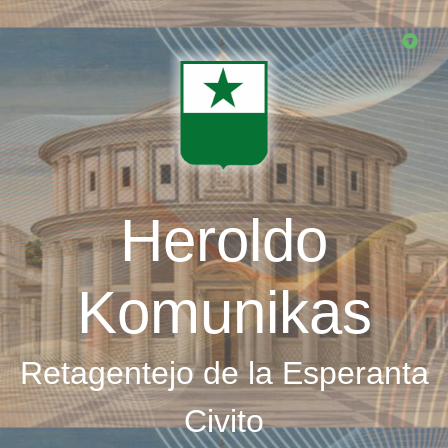
Skip
to
main
content
Heroldo
Komunikas
Retagentejo de la Esperanta
Civito