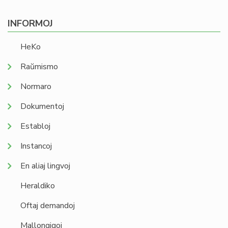
INFORMOJ
HeKo
Raŭmismo
Normaro
Dokumentoj
Establoj
Instancoj
En aliaj lingvoj
Heraldiko
Oftaj demandoj
Mallongigoj