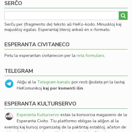
SERĈO
Serĉu per (fragmento de) teksto aŭ HeKo-kodo. Minuskloj kaj
majuskloj egalas. Esperantaj literoj ankaŭ en x-formato.
ESPERANTA CIVITANECO
Petu la esperantan civitanecon per la
reta formularo
.
TELEGRAM
Aliĝu al la
Telegram-kanalo
por resti ĝisdata pri la lastaj
HeKomunikoj
kaj por komenti ilin
.
ESPERANTA KULTURSERVO
Esperanta Kulturservo
estas la konsorcia magazeno de la
Esperanta Civito. Tiu platformo ebligas la aliĝon al la
eventoj kaj kursoj organizataj de la paktintaj establoj, aĉeton de