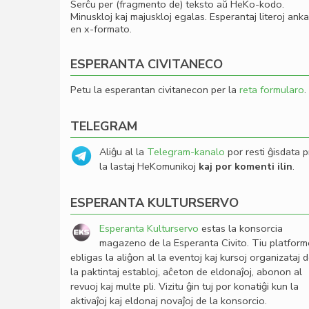
Serĉu per (fragmento de) teksto aŭ HeKo-kodo.
Minuskloj kaj majuskloj egalas. Esperantaj literoj ank
en x-formato.
ESPERANTA CIVITANECO
Petu la esperantan civitanecon per la
reta formularo
.
TELEGRAM
Aliĝu al la
Telegram-kanalo
por resti ĝisdata p
la lastaj HeKomunikoj
kaj por komenti ilin
.
ESPERANTA KULTURSERVO
Esperanta Kulturservo
estas la konsorcia
magazeno de la Esperanta Civito. Tiu platfor
ebligas la aliĝon al la eventoj kaj kursoj organizataj 
la paktintaj establoj, aĉeton de eldonaĵoj, abonon al
revuoj kaj multe pli. Vizitu ĝin tuj por konatiĝi kun la
aktivaĵoj kaj eldonaj novaĵoj de la konsorcio.