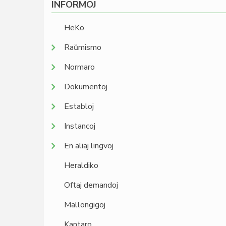
INFORMOJ
HeKo
Raŭmismo
Normaro
Dokumentoj
Establoj
Instancoj
En aliaj lingvoj
Heraldiko
Oftaj demandoj
Mallongigoj
Kantaro