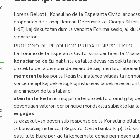
aŭ
Lorena Bellotti, Konsulino de la Esperanta Civito, anoncas
proponitan de c-anoj Herman Deceunink kaj Giorgio Silfer 
HdE) kaj diskutotan dum la venonta Foruma sesio, al kiu 
raporteton.
PROPONO DE REZOLUCIO PRI DATENPROTEKTO
La Forumo de la Esperanta Civito, kunsidanta en la Mila
konsciante ke
ĉiu paktinta establo devas respekti la norm
protekto de la persona datenaro de siaj membroj, abonantoj
ri
memorante ke
por la Registra instanco validas la normo
koncerne aplikaj dekretoj, kiuj inkluzivas la sekretecon pri 
anonimecon de la stabanoj;
atentante ke
la normoj pri datenprotekto promulgitaj de
devontigan valoron por principe mondskala subjekto kia la
mo
engaĝas
de
la ekzekutivan povon sub responso de la Konsulino ellabor
la konsorciaj instancoj (Registro, Civita banko, ktp), laŭ ki
estu tute klare por kio la koncernato donas permeson util