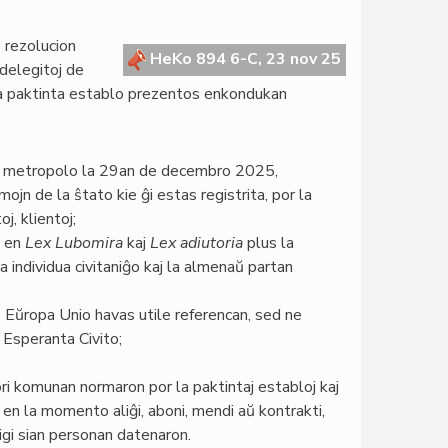
 rezolucion
HeKo 894 6-C, 23 nov 25
(delegitoj de
la paktinta establo prezentos enkondukan
na metropolo la 29an de decembro 2025,
ojn de la ŝtato kie ĝi estas registrita, por la
, klientoj;
j en
Lex Lubomira
kaj
Lex adiutoria
plus la
la individua civitaniĝo kaj la almenaŭ partan
 Eŭropa Unio havas utile referencan, sed ne
 Esperanta Civito;
i komunan normaron por la paktintaj establoj kaj
u, en la momento aliĝi, aboni, mendi aŭ kontrakti,
igi sian personan datenaron.