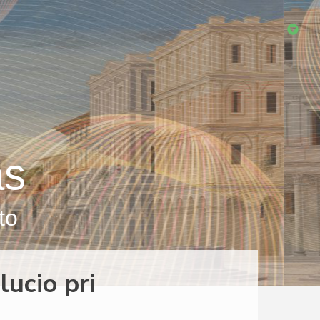
as
to
ucio pri