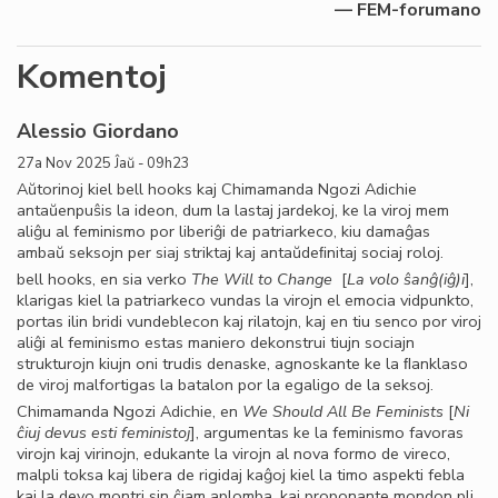
— FEM-forumano
Komentoj
Alessio Giordano
27a Nov 2025 Ĵaŭ - 09h23
Aŭtorinoj kiel bell hooks kaj Chimamanda Ngozi Adichie
antaŭenpuŝis la ideon, dum la lastaj jardekoj, ke la viroj mem
aliĝu al feminismo por liberiĝi de patriarkeco, kiu damaĝas
ambaŭ seksojn per siaj striktaj kaj antaŭdeﬁnitaj sociaj roloj.
bell hooks, en sia verko
The Will to Change
[
La volo ŝanĝ(iĝ)i
],
klarigas kiel la patriarkeco vundas la virojn el emocia vidpunkto,
portas ilin bridi vundeblecon kaj rilatojn, kaj en tiu senco por viroj
aliĝi al feminismo estas maniero dekonstrui tiujn sociajn
strukturojn kiujn oni trudis denaske, agnoskante ke la ﬂanklaso
de viroj malfortigas la batalon por la egaligo de la seksoj.
Chimamanda Ngozi Adichie, en
We Should All Be Feminists
[
Ni
ĉiuj devus esti feministoj
], argumentas ke la feminismo favoras
virojn kaj virinojn, edukante la virojn al nova formo de vireco,
malpli toksa kaj libera de rigidaj kaĝoj kiel la timo aspekti febla
kaj la devo montri sin ĉiam aplomba, kaj proponante mondon pli