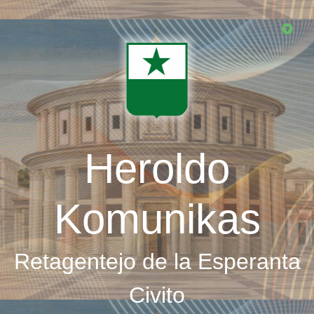
Skip
to
main
content
Heroldo
Komunikas
Retagentejo de la Esperanta
Civito