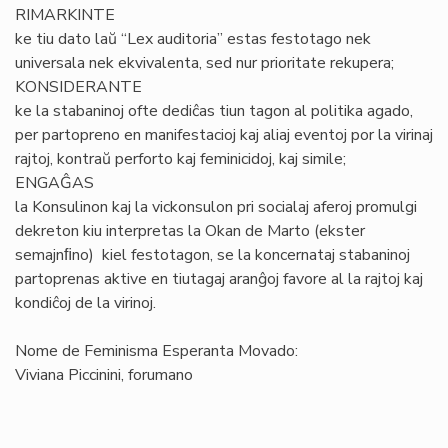
RIMARKINTE
ke tiu dato laŭ “Lex auditoria” estas festotago nek
universala nek ekvivalenta, sed nur prioritate rekupera;
KONSIDERANTE
ke la stabaninoj ofte dediĉas tiun tagon al politika agado,
per partopreno en manifestacioj kaj aliaj eventoj por la virinaj
rajtoj, kontraŭ perforto kaj feminicidoj, kaj simile;
ENGAĜAS
la Konsulinon kaj la vickonsulon pri socialaj aferoj promulgi
dekreton kiu interpretas la Okan de Marto (ekster
semajnﬁno) kiel festotagon, se la koncernataj stabaninoj
partoprenas aktive en tiutagaj aranĝoj favore al la rajtoj kaj
kondiĉoj de la virinoj.
Nome de Feminisma Esperanta Movado:
Viviana Piccinini, forumano