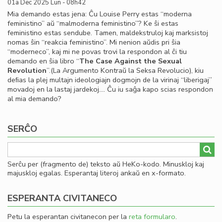
01a Dec 2025 Lun - 08h42
Mia demando estas jena: Ĉu Louise Perry estas “moderna
feministino” aŭ “malmoderna feministino”? Ke ŝi estas
feministino estas sendube. Tamen, maldekstruloj kaj marksistoj
nomas ŝin “reakcia feministino”. Mi nenion aŭdis pri ŝia
“moderneco”, kaj mi ne povas trovi la respondon al ĉi tiu
demando en ŝia libro “
The Case Against the Sexual
Revolution
”.(La Argumento Kontraŭ la Seksa Revolucio), kiu
deﬁas la plej multajn ideologiajn dogmojn de la virinaj “liberigaj”
movadoj en la lastaj jardekoj…. Ĉu iu saĝa kapo scias respondon
al mia demando?
SERĈO
Serĉu per (fragmento de) teksto aŭ HeKo-kodo. Minuskloj kaj
majuskloj egalas. Esperantaj literoj ankaŭ en x-formato.
ESPERANTA CIVITANECO
Petu la esperantan civitanecon per la
reta formularo
.