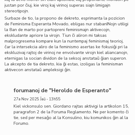
justan por ĉiuj, kie viroj kaj virinoj superas siajn limigajn
stereotipojn.
Surbaze de tio, la propono de dekreto, esprimanta la pozicion
de Feminisma Esperanta Movado, ebligas nur stabanINojn utiligi
la 8an de marto por partopreni feminismajn aktivecojn,
ekskludante apriore la virojn. Tiun ĉi aliron mi taksas
malprogresema kompare kun la nuntempaj feminismaj teorioj,
ĉar la intersekcia aliro de la feminismo asertas ke fokusiĝi pri la
ekskluzivaj rajtoj de virinoj ne envolvante virojn kiel aliancanojn,
eternigas la socian dividon de la seksoj anstataŭ ĝian superon.
La akcepto de tia dekreto, kia ĝi estas, izoligas la feminisman
aktivecon anstataŭ ampleksigi ĝin.
forumanoj de "Heroldo de Esperanto"
27a Nov 2025 Ĵaŭ - 13h55
Kiel vickonsulo sen. Giordano rajtas aktivigi la artikolon 15,
paragrafon 2 de la Foruma Reglamento. Ne per komento ĉi
tie, sed per mesaĝo al la Konsulino, kiu komunikos ĝin al la
Forumo.