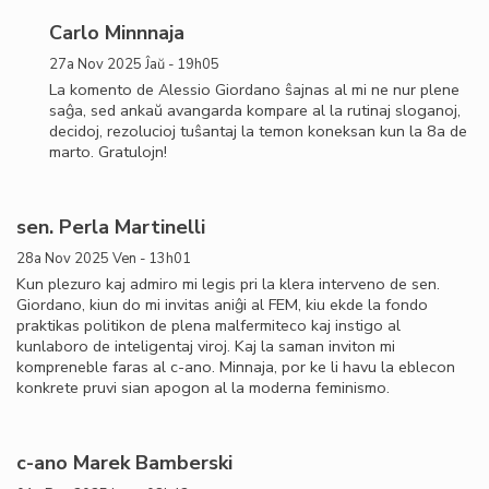
Carlo Minnnaja
27a Nov 2025 Ĵaŭ - 19h05
La komento de Alessio Giordano ŝajnas al mi ne nur plene
saĝa, sed ankaŭ avangarda kompare al la rutinaj sloganoj,
decidoj, rezolucioj tuŝantaj la temon koneksan kun la 8a de
marto. Gratulojn!
sen. Perla Martinelli
28a Nov 2025 Ven - 13h01
Kun plezuro kaj admiro mi legis pri la klera interveno de sen.
Giordano, kiun do mi invitas aniĝi al FEM, kiu ekde la fondo
praktikas politikon de plena malfermiteco kaj instigo al
kunlaboro de inteligentaj viroj. Kaj la saman inviton mi
kompreneble faras al c-ano. Minnaja, por ke li havu la eblecon
konkrete pruvi sian apogon al la moderna feminismo.
c-ano Marek Bamberski