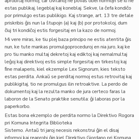
aprobitaj normoj, ĉar civitanoj ne povas obei normojn se ili ne
estas publikaj, legeblaj kaj koneblaj. Sekve, la ĉefa kondiĉo
por primulgo estas publikigo. Kaj strange, art. 13 tre detale
priskribis ĝis nun la ŝtupojn (a) kaj (b) por protokoloj, dum
ĉiuj tri kondiĉoj estis forgesitaj en la kazo de normoj.
Mi vere miras, ke tiu plej baza principo ne estis atentita ĝis
nun, ke tute mankas promulgoproceduroj en nia juro, kaj ke
pro tiu manko multaj dekretoj kaj ediktoj kaj nemalmultaj
leĝoj kaj direktivoj estis simple forgesitaj en tirkestoj kaj
ﬁne malaperis, kiel ekzemple Lex Signorum, kies teksto
estas perdita. Ankaŭ se perditaj normoj estus retrovitaj kaj
publikigitaj, tio ne promulgus ilin retroaktive. La perdo de
dokumentoj kaj la rezulta manko de jura certeco faras la
laboron de la Senato praktike senutila: ĝi laboras por la
paperkorbo.
Estas bona ekzemplo de perdita normo la Direktivo Rogora
pri Komuna Integrita Biblioteka
Sistemo. Antaŭ tri jaroj necesis rekonstrui ĝin el disaj
informoj kaj reaprobi ĝin kiel Direktivo Giordano pri Komuna