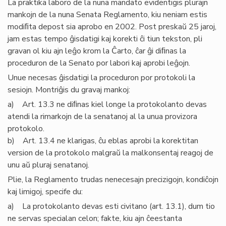
La praktika laboro de la nuna mandato evidentigis plurajn
mankojn de la nuna Senata Reglamento, kiu neniam estis
modiﬁta depost sia aprobo en 2002. Post preskaŭ 25 jaroj,
jam estas tempo ĝisdatigi kaj korekti ĉi tiun tekston, pli
gravan ol kiu ajn leĝo krom la Ĉarto, ĉar ĝi diﬁnas la
proceduron de la Senato por labori kaj aprobi leĝojn.
Unue necesas ĝisdatigi la proceduron por protokoli la
sesiojn. Montriĝis du gravaj mankoj:
a) Art. 13.3 ne diﬁnas kiel longe la protokolanto devas
atendi la rimarkojn de la senatanoj al la unua provizora
protokolo.
b) Art. 13.4 ne klarigas, ĉu eblas aprobi la korektitan
version de la protokolo malgraŭ la malkonsentaj reagoj de
unu aŭ pluraj senatanoj.
Plie, la Reglamento trudas nenecesajn precizigojn, kondiĉojn
kaj limigoj, specife du:
a) La protokolanto devas esti civitano (art. 13.1), dum tio
ne servas specialan celon; fakte, kiu ajn ĉeestanta