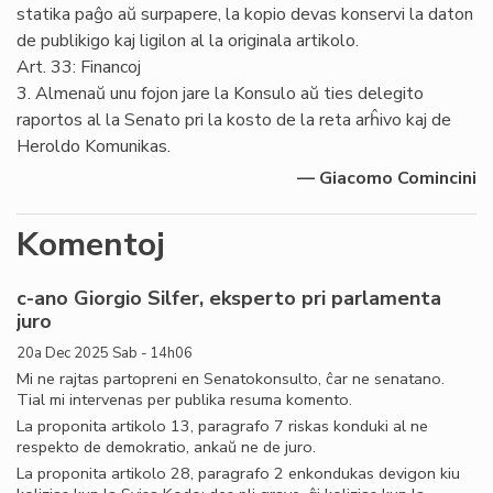
statika paĝo aŭ surpapere, la kopio devas konservi la daton
de publikigo kaj ligilon al la originala artikolo.
Art. 33: Financoj
3. Almenaŭ unu fojon jare la Konsulo aŭ ties delegito
raportos al la Senato pri la kosto de la reta arĥivo kaj de
Heroldo Komunikas.
— Giacomo Comincini
Komentoj
c-ano Giorgio Silfer, eksperto pri parlamenta
juro
20a Dec 2025 Sab - 14h06
Mi ne rajtas partopreni en Senatokonsulto, ĉar ne senatano.
Tial mi intervenas per publika resuma komento.
La proponita artikolo 13, paragrafo 7 riskas konduki al ne
respekto de demokratio, ankaŭ ne de juro.
La proponita artikolo 28, paragrafo 2 enkondukas devigon kiu