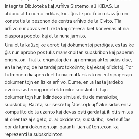
Integrita Biblioteka kaj Arĥiva Sistemo, aŭ KIBAS. La
aldono al la nomo indikas, kiel ĝuste pro ĉi tiu okazaĵo oni
konstatis la bezonon de centra arĥivo de la Civito. Tia
arĥivo nur povos esti reta kaj cifereca, kiel konvenas al nia
diaspora popolo, kaj al la nuna jarmilo.
Unu el la kaŭzoj ke aprobitaj dokumentoj perdiĝas, estas ke
ĝis nun aprobo postulis manskribitan subskribon kaj paperan
originalon. Tial la originaloj de niaj normigaj aktoj sidas dise,
en la hejmoj de hazardaj protokolintoj kaj eksaj oﬁcistoj. Por
tutmonda diasporo kiel la nia, malfacilas koncentri paperajn
dokumentojn en ﬁzika arĥivo. Dume, en la lasta jardeko
evoluis sistemoj por elektronike subskribi bitajn
dokumentojn kun ﬁdindeco simila al tiu de manskribaj
subskriboj. Bazitaj sur sekretaj ŝlosiloj kiuj ﬁzike sidas en la
komputilo de la uzanto kaj devas esti gardataj, ili pli similas
al orientaziaj sigeloj ol al okcidentaj subskriboj, sed suﬁĉas
por datumi dokumentojn, garantii ilian aŭtentecon, kaj
reprezenti la subskribinton.