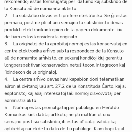
rekomendoj estas formaligataj per datumo kaj subskribo de
la Konsulo aŭ de nomumita aktisto.
2. La subskribo devas esti prefere elektronika. Se ĝi estas
permana, post ne pli ol unu semajno la subskribinto devas
produkti elektronikan kopion de la papera dokumento, kiu
de tiam estos konsiderata originalo.
3. La originaloj de la aprobitaj normoj estas konservataj en
centra elektronika arĥivo sub la respondeco de la Konsulo
aŭ de nomumita arĥivisto, en sekuraj kondiĉoj kiuj garantiu
longperspektivan konservadon, netuŝitecon, integrecon kaj
ﬁdindecon de la originaloj.
4. La centra arĥivo devas havi kapablon doni telematikan
aliron al civitanoj laŭ art. 27.2 de la Konstitucia Ĉarto, kaj al
esploristoj kaj aliaj interesatoj laŭ normoj disvolvotaj per
administra akto.
5. Normoj estas promulgataj per publikigo en Heroldo
Komunikas kiel datitaj artikoloj ne pli malfrue ol unu
semajno post sia subskribo; ili estas oﬁcialaj, validaj kaj
aplikeblaj nur ekde la dato de tiu publikigo. Kiam kopiitaj al