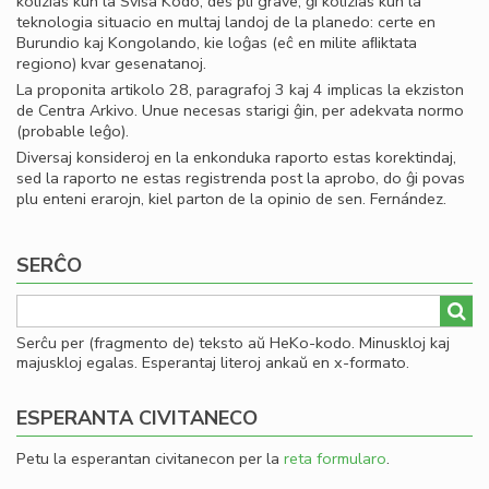
kolizias kun la Svisa Kodo; des pli grave, ĝi kolizias kun la
teknologia situacio en multaj landoj de la planedo: certe en
Burundio kaj Kongolando, kie loĝas (eĉ en milite aﬂiktata
regiono) kvar gesenatanoj.
La proponita artikolo 28, paragrafoj 3 kaj 4 implicas la ekziston
de Centra Arkivo. Unue necesas starigi ĝin, per adekvata normo
(probable leĝo).
Diversaj konsideroj en la enkonduka raporto estas korektindaj,
sed la raporto ne estas registrenda post la aprobo, do ĝi povas
plu enteni erarojn, kiel parton de la opinio de sen. Fernández.
SERĈO
Serĉu per (fragmento de) teksto aŭ HeKo-kodo. Minuskloj kaj
majuskloj egalas. Esperantaj literoj ankaŭ en x-formato.
ESPERANTA CIVITANECO
Petu la esperantan civitanecon per la
reta formularo
.