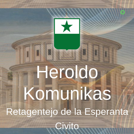
Skip
to
main
content
Heroldo
Komunikas
Retagentejo de la Esperanta
Civito