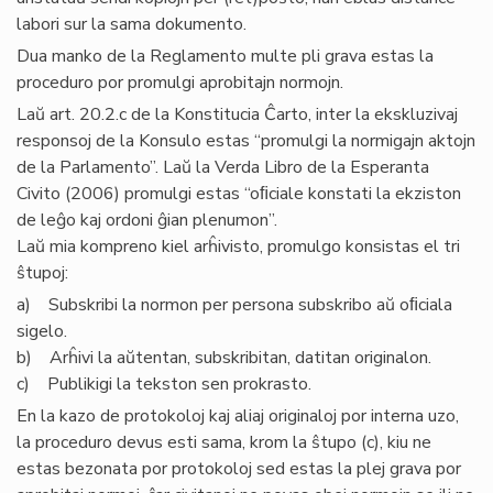
labori sur la sama dokumento.
Dua manko de la Reglamento multe pli grava estas la
proceduro por promulgi aprobitajn normojn.
Laŭ art. 20.2.c de la Konstitucia Ĉarto, inter la ekskluzivaj
responsoj de la Konsulo estas “promulgi la normigajn aktojn
de la Parlamento”. Laŭ la Verda Libro de la Esperanta
Civito (2006) promulgi estas “oﬁciale konstati la ekziston
de leĝo kaj ordoni ĝian plenumon”.
Laŭ mia kompreno kiel arĥivisto, promulgo konsistas el tri
ŝtupoj:
a) Subskribi la normon per persona subskribo aŭ oﬁciala
sigelo.
b) Arĥivi la aŭtentan, subskribitan, datitan originalon.
c) Publikigi la tekston sen prokrasto.
En la kazo de protokoloj kaj aliaj originaloj por interna uzo,
la proceduro devus esti sama, krom la ŝtupo (c), kiu ne
estas bezonata por protokoloj sed estas la plej grava por