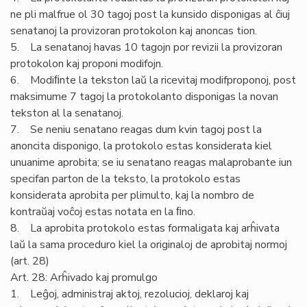
ne pli malfrue ol 30 tagoj post la kunsido disponigas al ĉiuj
senatanoj la provizoran protokolon kaj anoncas tion.
5. La senatanoj havas 10 tagojn por revizii la provizoran
protokolon kaj proponi modifojn.
6. Modiﬁnte la tekston laŭ la ricevitaj modifproponoj, post
maksimume 7 tagoj la protokolanto disponigas la novan
tekston al la senatanoj.
7. Se neniu senatano reagas dum kvin tagoj post la
anoncita disponigo, la protokolo estas konsiderata kiel
unuanime aprobita; se iu senatano reagas malaprobante iun
specifan parton de la teksto, la protokolo estas
konsiderata aprobita per plimulto, kaj la nombro de
kontraŭaj voĉoj estas notata en la ﬁno.
8. La aprobita protokolo estas formaligata kaj arĥivata
laŭ la sama proceduro kiel la originaloj de aprobitaj normoj
(art. 28)
Art. 28: Arĥivado kaj promulgo
1. Leĝoj, administraj aktoj, rezolucioj, deklaroj kaj