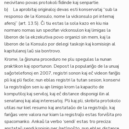
necivitano povas protokoli ﬁdinde kaj senpartie.
b) La aprobitaj originaloj devas esti konservataj “sub la
responso de la Konsulo, nome la vickonsulo pri internaj
aferoj” (art. 13.5). Ĉi tiu estas la sola kazo en kiu nia
normaro nomas iun specifan vickonsulon kaj limigas la
liberon de la ekzekutiva povo organizi sin mem, kaj la
liberon de la Konsulo por delegi taskojn kaj komisiojn al
kapitulanoj laŭ sia bontrovo.
Krome, la ĝisnuna proceduro ne plu spegulas la nunan
praktikon kaj oportunon. Depost la populariĝo de la unuaj
saĝotelefonoj en 2007, registri sonon kaj eĉ videon fariĝis
pli kaj pli facile; nun eblas registri la tutan sesion, konservi
la registraĵon sen iu ajn limigo krom la kapacito de
komputiloj kaj serviloj, kaj eĉ distance disponigi ilin al
senatanoj kaj aliaj interesatoj. Pli kaj pli, skribita protokolo
utilas nur kiel resumo kaj anstataŭo de la registraĵo, kaj
fariĝas vere valora nur kiam la registraĵo estas forviŝita pro
spacomanko. Ankaŭ la verbo ‘sendi’ estas tro preciza:
anstataŭ sendi kopiojn per (ret)poŝto, nun eblas distance