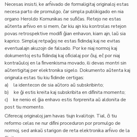
Necesas insisti, ke arĥivado de formaligitaj originaloj estas
necesa parto de promulgo, ĉar simpla publikigado en nia
organo Heroldo Komunikas ne suﬁĉas. Retejo ne estas
aŭtenta arĥivo en si mem, ĉar kiu ajn kiu kontrolas retejon
povas retrospektive modiﬁ ĝian enhavon, kiam ajn, laŭ sia
kaprico. Simplaj retpaĝoj ne estas ﬁdindaj kaj ne evitas
eventualajn akuzojn de falsado. Por ke niaj normoj kaj
dokumentoj estu ﬁdindaj kaj oﬁcialaj por ĉiuj, eĉ por niaj
kontraŭuloj en la ﬁnvenkisma movado, ili devas montri sin
aŭtentigitaj per elektronika sigelo. Dokumento aŭtenta kaj
originala estas tiu kiu ﬁdinde certigas:
a) la identecon de sia aŭtoro aŭ subskribinto;
b) ke ĝi estis kreita kaj subskribita en diﬁnita momento;
c) ke nenio el ĝia enhavo estis forprenita aŭ aldonita de
post tiu momento.
Ciferecaj originaloj jam havas tiujn kvalitojn. Tial, ĉi tiu
reformo celas ne nur diﬁni proceduron por promulgo de
normoj, sed ankaŭ starigon de reta elektronika arĥivo de la