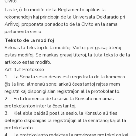
Civito.
Laste, ĉi tiu modifo de la Reglamento aplikas la
rekomendojn kaj principojn de la Universala Deklaracio pri
Arĥivoj, proponata por adopto de la Civito en la sama
parlamenta sesio.
Teksto de la modifoj
Sekvas la tekstoj de la modifoj. Vortoj per grasaj literoj
estas modifoj. Se mankas grasaj literoj, la tuta teksto de la
artikolo estas modifo.
Art. 13: Protokolo
1. La Senata sesio devas esti registrata de la komenco
ĝis la ﬁno, almenaŭ sone; ankaŭ ĉeestantoj rajtas mem
registri kaj disponigi sian registraĵon al la protokolanto.
2. En la komenco de la sesio la Konsulo nomumas
protokolanton inter la ĉeestantoj.
3. Kiel eble baldaŭ post la sesio, la Konsulo aŭ ties
delegito disponigas la registraĵojn al la senatanoj kaj al la
protokolanto.
4. La protokolanto redaktas la provizoran protokolon kaj