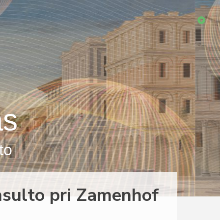
as
to
nsulto pri Zamenhof