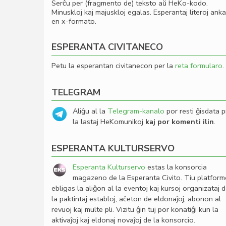
Serĉu per (fragmento de) teksto aŭ HeKo-kodo.
Minuskloj kaj majuskloj egalas. Esperantaj literoj ank
en x-formato.
ESPERANTA CIVITANECO
Petu la esperantan civitanecon per la
reta formularo
.
TELEGRAM
Aliĝu al la
Telegram-kanalo
por resti ĝisdata p
la lastaj HeKomunikoj
kaj por komenti ilin
.
ESPERANTA KULTURSERVO
Esperanta Kulturservo
estas la konsorcia
magazeno de la Esperanta Civito. Tiu platfor
ebligas la aliĝon al la eventoj kaj kursoj organizataj 
la paktintaj establoj, aĉeton de eldonaĵoj, abonon al
revuoj kaj multe pli. Vizitu ĝin tuj por konatiĝi kun la
aktivaĵoj kaj eldonaj novaĵoj de la konsorcio.