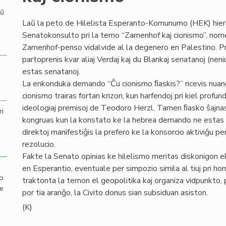
aŭ
Laŭ la peto de Hilelista Esperanto-Komunumo (HEK) hier
Senatokonsulto pri la temo “Zamenhof kaj cionismo”, nome
Zamenhof-penso vidalvide al la degenero en Palestino. Pre
partoprenis kvar aliaj Verdaj kaj du Blankaj senatanoj (neniu
estas senatanoj.
La enkonduka demando “Ĉu cionismo ﬁaskis?” ricevis nuan
cionismo trairas fortan krizon, kun harfendoj pri kiel profun
ideologiaj premisoj de Teodoro Herzl. Tamen ﬁasko ŝajnas
ri
kongruas kun la konstato ke la hebrea demando ne estas so
direktoj manifestiĝis la prefero ke la konsorcio aktiviĝu per
rezolucio.
Fakte la Senato opinias ke hilelismo meritas diskonigon eks
en Esperantio, eventuale per simpozio simila al tiuj pri 
mo
traktonta la temon el geopolitika kaj organiza vidpunkto, 
de
por tia aranĝo, la Civito donus sian subsiduan asiston.
(K)