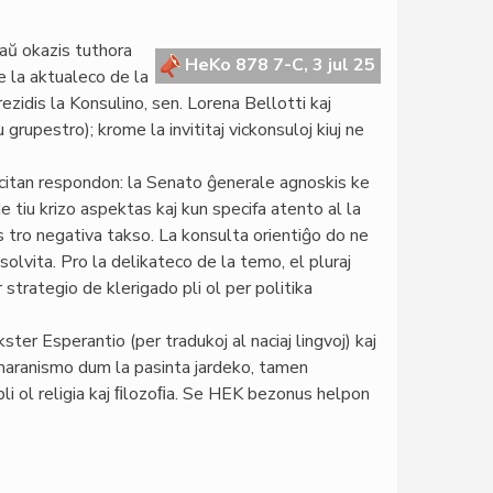
aŭ okazis tuthora
HeKo 878 7-C, 3 jul 25
 la aktualeco de la
zidis la Konsulino, sen. Lorena Bellotti kaj
 grupestro); krome la invititaj vickonsuloj kiuj ne
citan respondon: la Senato ĝenerale agnoskis ke
de tiu krizo aspektas kaj kun specifa atento al la
 tro negativa takso. La konsulta orientiĝo do ne
lvita. Pro la delikateco de la temo, el pluraj
 strategio de klerigado pli ol per politika
ter Esperantio (per tradukoj al naciaj lingvoj) kaj
homaranismo dum la pasinta jardeko, tamen
pli ol religia kaj ﬁlozoﬁa. Se HEK bezonus helpon