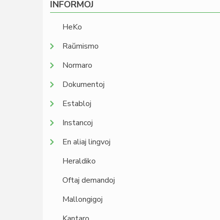
INFORMOJ
HeKo
Raŭmismo
Normaro
Dokumentoj
Establoj
Instancoj
En aliaj lingvoj
Heraldiko
Oftaj demandoj
Mallongigoj
Kantaro