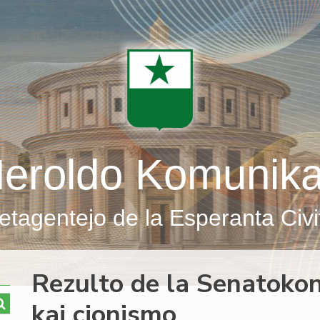
eroldo Komunik
etagentejo de la Esperanta Civi
Rezulto de la Senatoko
kaj cionismo