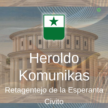
Skip
to
main
content
Heroldo
Komunikas
Retagentejo de la Esperanta
Civito