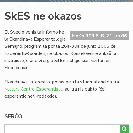
SkES ne okazos
El Svedio venis la informo ke
HeKo 303 6-B, 21 jun 06
la Skandinava Esperantologia
Semajno, programita por la 26a-30a de junio 2006 ĉe
Esperanto-Gaarden, ne okazos. Konsekvence ankaŭ la
instruisto, c-ano Giorgio Silfer, nuligis sian viziton en
Skandinavio.
Skandinavaj interesitoj povas peti la studmaterialon tra
Kultura Centro Esperantista
, aŭ tra nia
pakto
[ĉe]
esperantio
.
net
(redakcio)
.
SERĈO