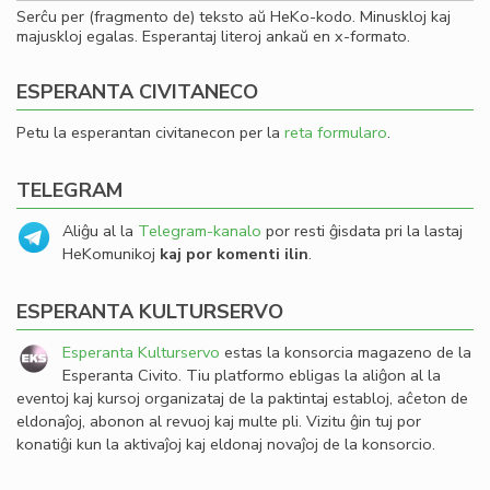
Serĉu per (fragmento de) teksto aŭ HeKo-kodo. Minuskloj kaj
majuskloj egalas. Esperantaj literoj ankaŭ en x-formato.
ESPERANTA CIVITANECO
Petu la esperantan civitanecon per la
reta formularo
.
TELEGRAM
Aliĝu al la
Telegram-kanalo
por resti ĝisdata pri la lastaj
HeKomunikoj
kaj por komenti ilin
.
ESPERANTA KULTURSERVO
Esperanta Kulturservo
estas la konsorcia magazeno de la
Esperanta Civito. Tiu platformo ebligas la aliĝon al la
eventoj kaj kursoj organizataj de la paktintaj establoj, aĉeton de
eldonaĵoj, abonon al revuoj kaj multe pli. Vizitu ĝin tuj por
konatiĝi kun la aktivaĵoj kaj eldonaj novaĵoj de la konsorcio.