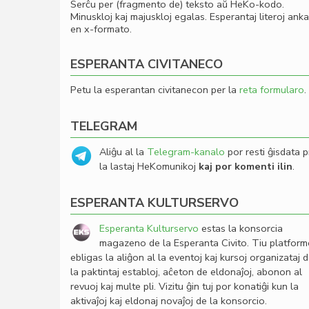
Serĉu per (fragmento de) teksto aŭ HeKo-kodo.
Minuskloj kaj majuskloj egalas. Esperantaj literoj ank
en x-formato.
ESPERANTA CIVITANECO
Petu la esperantan civitanecon per la
reta formularo
.
TELEGRAM
Aliĝu al la
Telegram-kanalo
por resti ĝisdata p
la lastaj HeKomunikoj
kaj por komenti ilin
.
ESPERANTA KULTURSERVO
Esperanta Kulturservo
estas la konsorcia
magazeno de la Esperanta Civito. Tiu platfor
ebligas la aliĝon al la eventoj kaj kursoj organizataj 
la paktintaj establoj, aĉeton de eldonaĵoj, abonon al
revuoj kaj multe pli. Vizitu ĝin tuj por konatiĝi kun la
aktivaĵoj kaj eldonaj novaĵoj de la konsorcio.