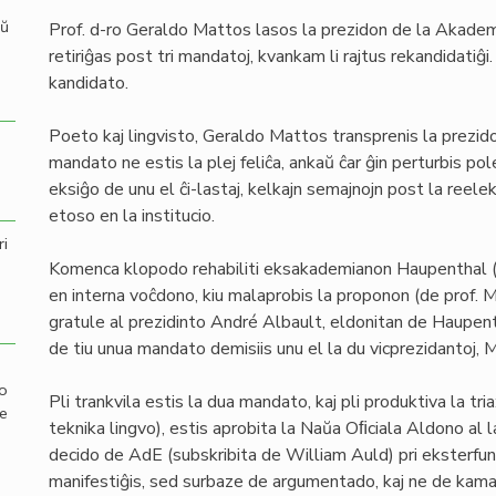
aŭ
Prof. d-ro Geraldo Mattos lasos la prezidon de la Akadem
retiriĝas post tri mandatoj, kvankam li rajtus rekandidatiĝi
kandidato.
Poeto kaj lingvisto, Geraldo Mattos transprenis la prezi
mandato ne estis la plej feliĉa, ankaŭ ĉar ĝin perturbis pol
eksiĝo de unu el ĉi-lastaj, kelkajn semajnojn post la reel
etoso en la institucio.
ri
Komenca klopodo rehabiliti eksakademianon Haupenthal (
en interna voĉdono, kiu malaprobis la proponon (de prof. 
gratule al prezidinto André Albault, eldonitan de Haupent
de tiu unua mandato demisiis unu el la du vicprezidantoj, 
mo
Pli trankvila estis la dua mandato, kaj pli produktiva la tria:
de
teknika lingvo), estis aprobita la Naŭa Oﬁciala Aldono al 
decido de AdE (subskribita de William Auld) pri eksterfun
manifestiĝis, sed surbaze de argumentado, kaj ne de kama