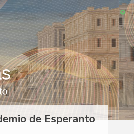
as
to
ademio de Esperanto