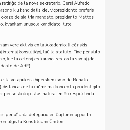
ta retiriĝo de la nova sekretario, Gersi Alfredo
ersono kiu kandidatis kiel vicprezidonto preferis
ke, okaze de sia tria mandato, prezidanto Mattos
lto, kvankam unusola kandidato: tute
am vere aktivis en la Akademio: li eĉ riskis
 internaj konsultiĝoj, laŭ la statuto. Fine pensiulo
io, kie la ceteraj estraranoj restos la samaj (do
idanto de AdE).
ple, la volapukeca hiperskemismo de Renato
) distancas de la raŭmisma koncepto pri identigilo
ter pensoskoloj estas natura, en ĉiu respektinda
 per oﬁciala delegacio en ĉiuj forumoj por la
promulgis la Konstitucian Ĉarton.