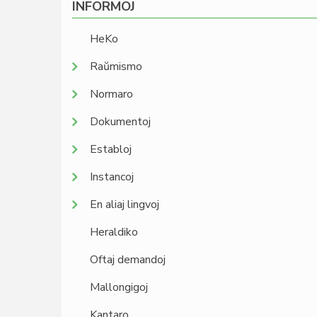
INFORMOJ
HeKo
Raŭmismo
Normaro
Dokumentoj
Establoj
Instancoj
En aliaj lingvoj
Heraldiko
Oftaj demandoj
Mallongigoj
Kantaro