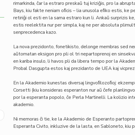
rimarkinda, ĉar la estraro preskaŭ tuj kriziĝis, pro la abrup
Bays, kiu fakte neniam oﬁcis – lia unusola eﬁko estis, ke p
retiriĝi ol esti en la sama estraro kun li. Ankaŭ surprizis 
estis reelektita nur per simpla, kaj ne per absoluta plimu
senprecedenca kazo.
La nova prezidonto, fonetikisto, delonge membras sed neni
aŭtomatan eksigon pro pli ol tri nepartoprenoj en sinsekvaj
en kariba insulo, li havos pli da libera tempo por la Akadem
Probal Dasgupta estos kaj prezidanto de UEA kaj vicprez
En la Akademio kunestas diversaj lingvoﬁlozoﬁoj: ekzem
Corsetti (kiu konsideras esperanton nur aŭ ĉefe planlingvo
por la esperanta popolo, ĉe Perla Martinelli. La kolizio in
akademio.
ext
Ni memoras ĉi tie, ke la Akademio de Esperanto partoprenis
age
Esperanta Civito, inkluzive de la lasta, en Sabloneto, kiu 