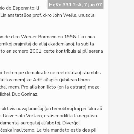
HeKo 331 2-A, 7 jun 07
io de Esperanto: li
. Lin anstataŭos prof. d-ro John Wells, unusola
don de d-ro Werner Bormann en 1998. Lia unua
emikoj prajmitaj de aliaj akademianoj: la subita
ekto en somero 2001, certe kontribuis al pli serena
intertempe demokratie ne reelektitan) stumblis
Mattos mem) ke AdE aŭspiciu jubilean libron
hal mem. Pro alia konﬂikto (en la estraro) meze
Michel Duc Goninaz.
 aktivis novaj branĉoj (pri lernolibroj kaj pri faka aŭ
la Universala Vortaro, estis modiﬁta la negativa
damentaj surogataj alfabetoj. Diverĝoj
ĉeska insultemo. La tria mandato estis des pli