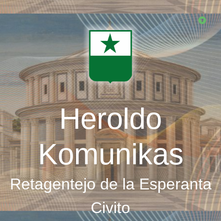
Skip
to
main
content
Heroldo
Komunikas
Retagentejo de la Esperanta
Civito