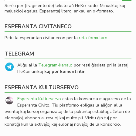
Serĉu per (fragmento de) teksto aŭ HeKo-kodo. Minuskloj kaj
majuskloj egalas. Esperantaj literoj ankaŭ en x-formato.
ESPERANTA CIVITANECO
Petu la esperantan civitanecon per la
reta formularo
.
TELEGRAM
Aliĝu al la
Telegram-kanalo
por resti ĝisdata pri la lastaj
HeKomunikoj
kaj por komenti ilin
.
ESPERANTA KULTURSERVO
Esperanta Kulturservo
estas la konsorcia magazeno de la
Esperanta Civito. Tiu platformo ebligas la aliĝon al la
eventoj kaj kursoj organizataj de la paktintaj establoj, aĉeton de
eldonaĵoj, abonon al revuoj kaj multe pli. Vizitu ĝin tuj por
konatiĝi kun la aktivaĵoj kaj eldonaj novaĵoj de la konsorcio.