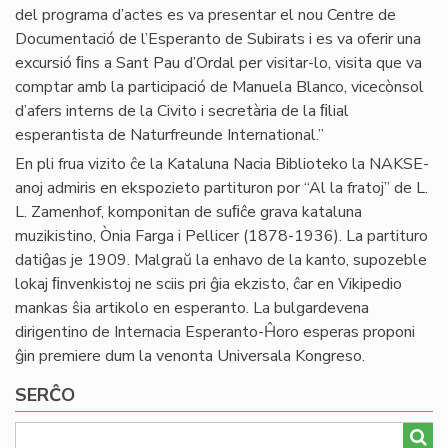
del programa d’actes es va presentar el nou Centre de
Documentació de l’Esperanto de Subirats i es va oferir una
excursió ﬁns a Sant Pau d’Ordal per visitar-lo, visita que va
comptar amb la participació de Manuela Blanco, vicecònsol
d’afers interns de la Civito i secretària de la ﬁlial
esperantista de Naturfreunde International.”
En pli frua vizito ĉe la Kataluna Nacia Biblioteko la NAKSE-
anoj admiris en ekspozieto partituron por “Al la fratoj” de L.
L. Zamenhof, komponitan de suﬁĉe grava kataluna
muzikistino, Ònia Farga i Pellicer (1878-1936). La partituro
datiĝas je 1909. Malgraŭ la enhavo de la kanto, supozeble
lokaj ﬁnvenkistoj ne sciis pri ĝia ekzisto, ĉar en Vikipedio
mankas ŝia artikolo en esperanto. La bulgardevena
dirigentino de Internacia Esperanto-Ĥoro esperas proponi
ĝin premiere dum la venonta Universala Kongreso.
SERĈO