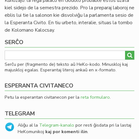
Kuriozaĵo: la reĝa palaco en Godolo probable estos uzata
kiel sidejo de la semestra prezido. Pro la preparaj laboroj ne
eblis lui tie la salonon kie disvolviĝu la parlamenta sesio de
la Esperanta Civito. En tiu urbeto, interalie, situas la tombo
de Kolomano Kalocsay.
SERĈO
Serĉu per (fragmento de) teksto aŭ HeKo-kodo. Minuskloj kaj
majuskloj egalas. Esperantaj literoj ankaŭ en x-formato.
ESPERANTA CIVITANECO
Petu la esperantan civitanecon per la
reta formularo
.
TELEGRAM
Aliĝu al la
Telegram-kanalo
por resti ĝisdata pri la lastaj
HeKomunikoj
kaj por komenti ilin
.