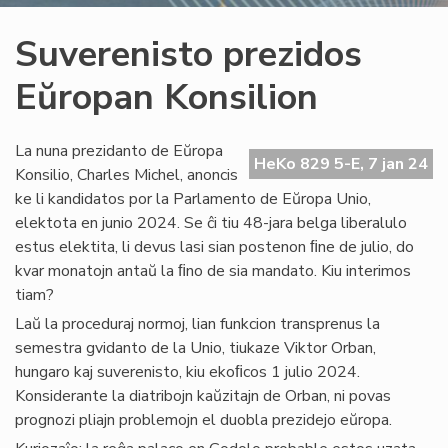
Suverenisto prezidos
Eŭropan Konsilion
La nuna prezidanto de Eŭropa
HeKo 829 5-E, 7 jan 24
Konsilio, Charles Michel, anoncis
ke li kandidatos por la Parlamento de Eŭropa Unio,
elektota en junio 2024. Se ĉi tiu 48-jara belga liberalulo
estus elektita, li devus lasi sian postenon ﬁne de julio, do
kvar monatojn antaŭ la ﬁno de sia mandato. Kiu interimos
tiam?
Laŭ la proceduraj normoj, lian funkcion transprenus la
semestra gvidanto de la Unio, tiukaze Viktor Orban,
hungaro kaj suverenisto, kiu ekoﬁcos 1 julio 2024.
Konsiderante la diatribojn kaŭzitajn de Orban, ni povas
prognozi pliajn problemojn el duobla prezidejo eŭropa.