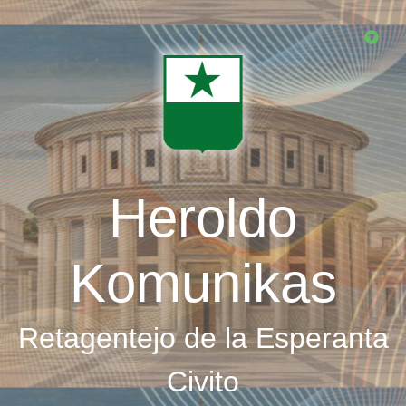
Skip
to
main
content
Heroldo
Komunikas
Retagentejo de la Esperanta
Civito