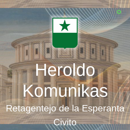
Skip
to
main
content
Heroldo
Komunikas
Retagentejo de la Esperanta
Civito