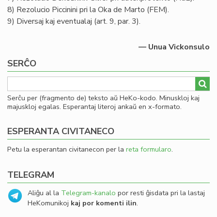
8) Rezolucio Piccinini pri la Oka de Marto (FEM).
9) Diversaj kaj eventualaj (art. 9, par. 3).
— Unua Vickonsulo
SERĈO
Serĉu per (fragmento de) teksto aŭ HeKo-kodo. Minuskloj kaj
majuskloj egalas. Esperantaj literoj ankaŭ en x-formato.
ESPERANTA CIVITANECO
Petu la esperantan civitanecon per la
reta formularo
.
TELEGRAM
Aliĝu al la
Telegram-kanalo
por resti ĝisdata pri la lastaj
HeKomunikoj
kaj por komenti ilin
.