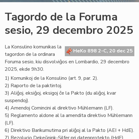
Tagordo de la Foruma
sesio, 29 decembro 2025
La Konsulino komunikas la
HeKo 898 2-C, 20 dec 25
tagordon de la ordinara
Foruma sesio, kiu disvolviĝos en Lombardio, 29 decembro
2025, ekde 9h30.
1) Komunikoj de la Konsulino (art. 9, par. 2).
2) Raporto de la paktintoj.
3) Aliĝoj, eksiĝoj, eksigoj ĉe la Pakto (du aliĝoj, kvar
suspendoj).
4) Amendoj Comincini al direktivo Mühlemann (LF).
5) Reglamento aldone al la amendita direktivo Mühlemann
(LF).
6) Direktivo Barikumutima pri aliĝoj al la Pakto (AEI + HdE).
7) Rezolucio Dekeŭnink-Silfer pri datenprotekto (HdE).