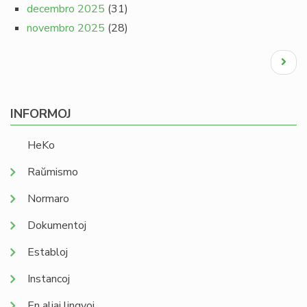
decembro 2025
(31)
novembro 2025
(28)
Pagination
Next
page
INFORMOJ
HeKo
Raŭmismo
Normaro
Dokumentoj
Establoj
Instancoj
En aliaj lingvoj