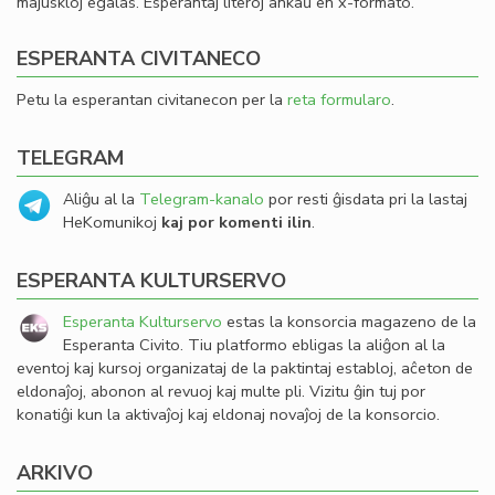
majuskloj egalas. Esperantaj literoj ankaŭ en x-formato.
ESPERANTA CIVITANECO
Petu la esperantan civitanecon per la
reta formularo
.
TELEGRAM
Aliĝu al la
Telegram-kanalo
por resti ĝisdata pri la lastaj
HeKomunikoj
kaj por komenti ilin
.
ESPERANTA KULTURSERVO
Esperanta Kulturservo
estas la konsorcia magazeno de la
Esperanta Civito. Tiu platformo ebligas la aliĝon al la
eventoj kaj kursoj organizataj de la paktintaj establoj, aĉeton de
eldonaĵoj, abonon al revuoj kaj multe pli. Vizitu ĝin tuj por
konatiĝi kun la aktivaĵoj kaj eldonaj novaĵoj de la konsorcio.
ARKIVO