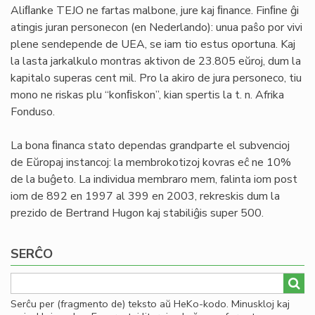
Aliﬂanke TEJO ne fartas malbone, jure kaj ﬁnance. Finﬁne ĝi
atingis juran personecon (en Nederlando): unua paŝo por vivi
plene sendepende de UEA, se iam tio estus oportuna. Kaj
la lasta jarkalkulo montras aktivon de 23.805 eŭroj, dum la
kapitalo superas cent mil. Pro la akiro de jura personeco, tiu
mono ne riskas plu “konﬁskon”, kian spertis la t. n. Afrika
Fonduso.
La bona ﬁnanca stato dependas grandparte el subvencioj
de Eŭropaj instancoj: la membrokotizoj kovras eĉ ne 10%
de la buĝeto. La individua membraro mem, falinta iom post
iom de 892 en 1997 al 399 en 2003, rekreskis dum la
prezido de Bertrand Hugon kaj stabiliĝis super 500.
SERĈO
Serĉu per (fragmento de) teksto aŭ HeKo-kodo. Minuskloj kaj