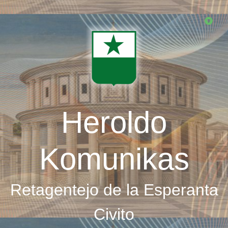
Skip
to
main
content
Heroldo
Komunikas
Retagentejo de la Esperanta
Civito