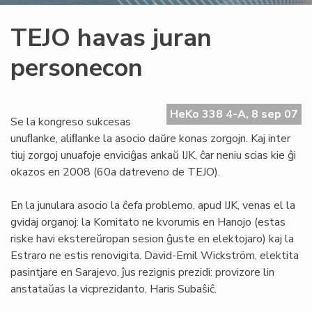
TEJO havas juran
personecon
HeKo 338 4-A, 8 sep 07
Se la kongreso sukcesas
unuﬂanke, aliﬂanke la asocio daŭre konas zorgojn. Kaj inter
tiuj zorgoj unuafoje enviciĝas ankaŭ IJK, ĉar neniu scias kie ĝi
okazos en 2008 (60a datreveno de TEJO).
En la junulara asocio la ĉefa problemo, apud IJK, venas el la
gvidaj organoj: la Komitato ne kvorumis en Hanojo (estas
riske havi ekstereŭropan sesion ĝuste en elektojaro) kaj la
Estraro ne estis renovigita. David-Emil Wickström, elektita
pasintjare en Sarajevo, ĵus rezignis prezidi: provizore lin
anstataŭas la vicprezidanto, Haris Subaŝiĉ.